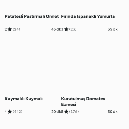
Patatesli Pastırmalı Omlet
Fırında Ispanaklı Yumurta
2
(24)
45 dk
3
(23)
35 dk
Kaymaklı Kuymak
Kurutulmuş Domates
Ezmesi
4
(442)
20 dk
5
(176)
30 dk