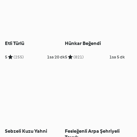
Etli Türlü
Hünkar Beğendi
5
(255)
1sa 20 dk
5
(821)
1sa 5 dk
Sebzeli Kuzu Yahni
Fesleğenli Arpa Şehriyeli