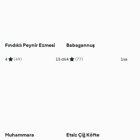
Fındıklı Peynir Ezmesi
Babagannuş
4
(49)
15 dk
4
(77)
1sa
Muhammara
Etsiz Çiğ Köfte