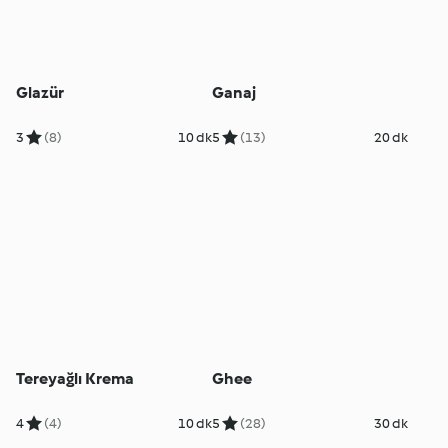
Glazür
Ganaj
3
(8)
10 dk
5
(13)
20 dk
Tereyağlı Krema
Ghee
4
(4)
10 dk
5
(28)
30 dk