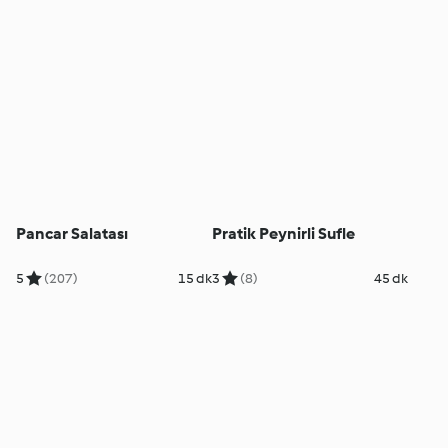
Pancar Salatası
Pratik Peynirli Sufle
5
(207)
15 dk
3
(8)
45 dk