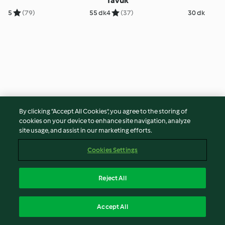
Tavuk
5
(79)
55 dk
4
(37)
30 dk
By clicking “Accept All Cookies”, you agree to the storing of
cookies on your device to enhance site navigation, analyze
site usage, and assist in our marketing efforts.
Soslu Tavuk Köftesi
Kremalı sebzeli tavuk
Cookies Settings
4
(87)
50 dk
4
(60)
50 dk
Reject All
Accept All