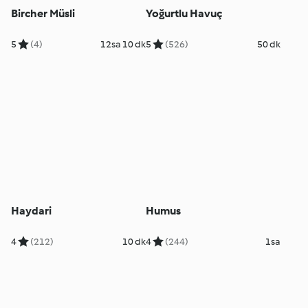
Bircher Müsli
Yoğurtlu Havuç
5
(4)
12sa 10 dk
5
(526)
50 dk
Haydari
Humus
4
(212)
10 dk
4
(244)
1sa