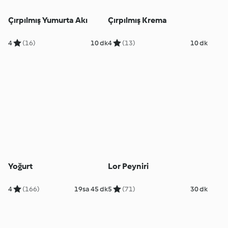
Çırpılmış Yumurta Akı
Çırpılmış Krema
4
(16)
10 dk
4
(13)
10 dk
Yoğurt
Lor Peyniri
4
(166)
19sa 45 dk
5
(71)
30 dk