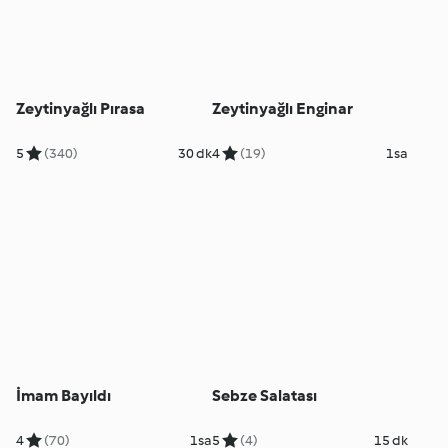
Zeytinyağlı Pırasa
Zeytinyağlı Enginar
5
(340)
30 dk
4
(19)
1sa
İmam Bayıldı
Sebze Salatası
4
(70)
1sa
5
(4)
15 dk