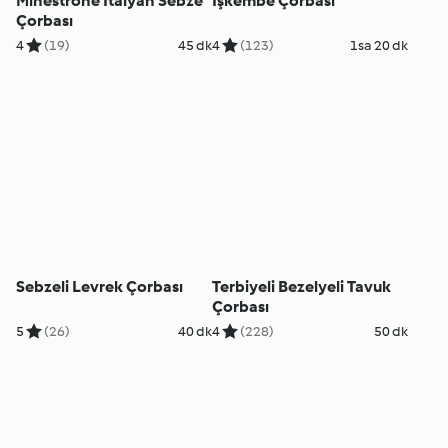
Minestrone İtalyan Sebze
İşkembe Çorbası
Çorbası
4
(19)
45 dk
4
(123)
1sa 20 dk
Sebzeli Levrek Çorbası
Terbiyeli Bezelyeli Tavuk
Çorbası
5
(26)
40 dk
4
(228)
50 dk