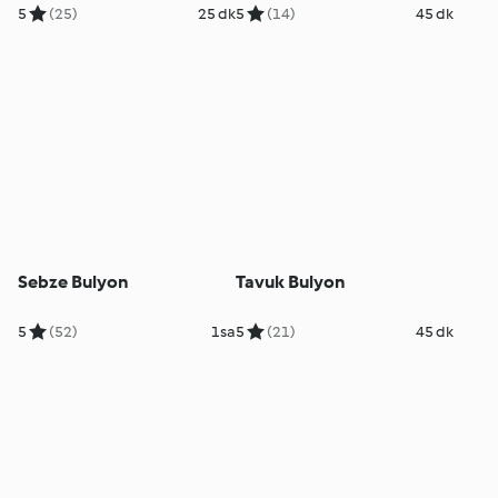
5
(25)
25 dk
5
(14)
45 dk
Sebze Bulyon
Tavuk Bulyon
5
(52)
1sa
5
(21)
45 dk