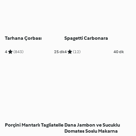
Tarhana Çorbası
Spagetti Carbonara
4
(843)
25 dk
4
(12)
40 dk
Porçini Mantarlı Tagliatelle
Dana Jambon ve Sucuklu
Domates Soslu Makarna