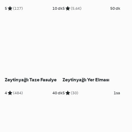
5
(127)
10 dk
5
(5.6K)
50 dk
Zeytinyağlı Taze Fasulye
Zeytinyağlı Yer Elması
4
(484)
40 dk
5
(30)
1sa