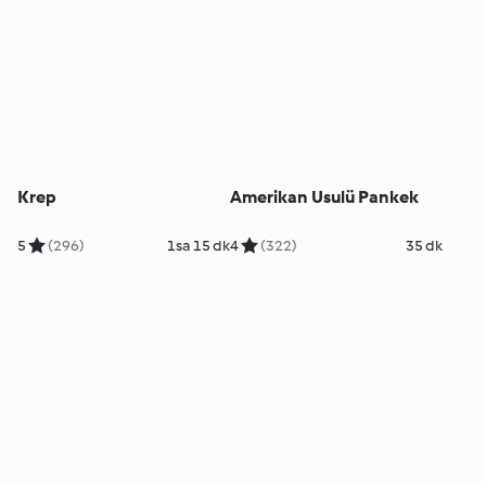
Krep
Amerikan Usulü Pankek
5
(296)
1sa 15 dk
4
(322)
35 dk