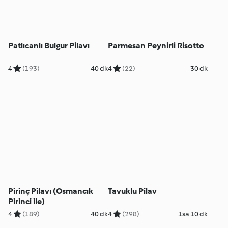
Patlıcanlı Bulgur Pilavı
Parmesan Peynirli Risotto
4
(193)
40 dk
4
(22)
30 dk
Pirinç Pilavı (Osmancık
Tavuklu Pilav
Pirinci ile)
4
(189)
40 dk
4
(298)
1sa 10 dk