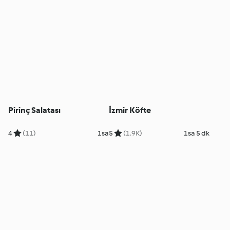
Pirinç Salatası
İzmir Köfte
4
(11)
1sa
5
(1.9K)
1sa 5 dk