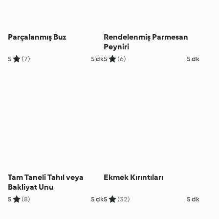
Parçalanmış Buz
Rendelenmiş Parmesan
Peyniri
5
(7)
5 dk
5
(6)
5 dk
Tam Taneli Tahıl veya
Ekmek Kırıntıları
Bakliyat Unu
5
(8)
5 dk
5
(32)
5 dk