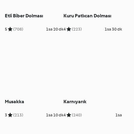
Etli Biber Dolması
Kuru Patlıcan Dolması
5
(708)
1sa 20 dk
4
(223)
1sa 30 dk
Musakka
Karnıyarık
3
(213)
1sa 10 dk
4
(240)
1sa