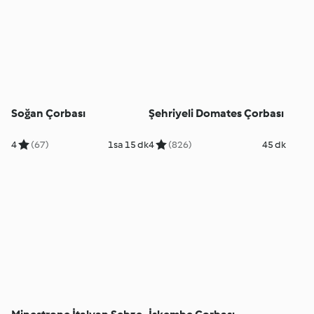
Soğan Çorbası
Şehriyeli Domates Çorbası
4
(67)
1sa 15 dk
4
(826)
45 dk