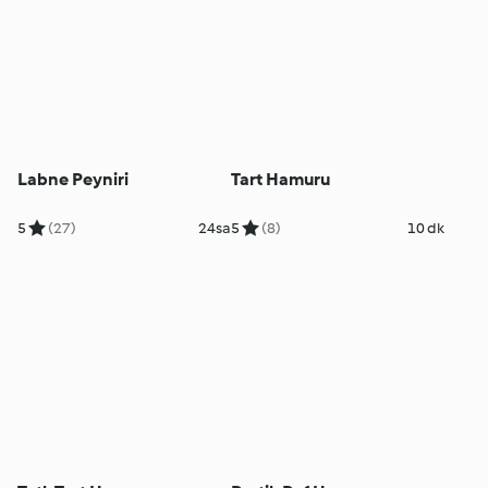
Labne Peyniri
Tart Hamuru
5
(27)
24sa
5
(8)
10 dk