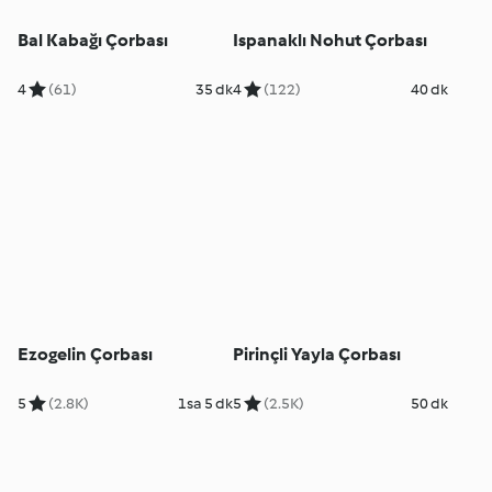
Bal Kabağı Çorbası
Ispanaklı Nohut Çorbası
4
(61)
35 dk
4
(122)
40 dk
Ezogelin Çorbası
Pirinçli Yayla Çorbası
5
(2.8K)
1sa 5 dk
5
(2.5K)
50 dk