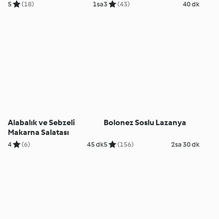
5
(18)
1sa
3
(43)
40 dk
Alabalık ve Sebzeli
Bolonez Soslu Lazanya
Makarna Salatası
4
(6)
45 dk
5
(156)
2sa 30 dk