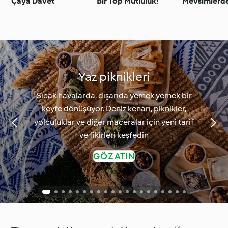
Çaya Davet
Bir Top Mutluluk!
Mevsimlerde
Yaz piknikleri
Sıcak havalarda, dışarıda yemek yemek bir
keyfe dönüşüyor. Deniz kenarı, piknikler,
yolculuklar ve diğer maceralar için yeni tarif
ve fikirleri keşfedin
GÖZ ATIN