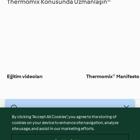
Thermomix Konusunda Uzmanlaşın®
Eğitim videoları
Thermomix® Manifesto
© Telif Hakkı 2026
By clicking “Accept All Cookies”, you agree to the storing of
Hizmet Koşulları
cookies on your device to enhance site navigation, analyze
site usage, and assist in our marketing efforts.
Gizlilik Politikası
Sorumluluğun Reddi