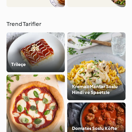
Trend Tarifler
Trileçe
Kremalı Mantar Soslu
Hindi ve Spaetzle
Domates Soslu Köfte