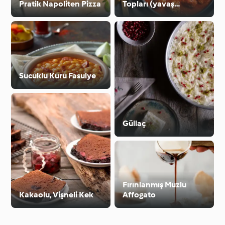
Pratik Napoliten Pizza
Topları (yavaş
pişirme)
Sucuklu Kuru Fasulye
Güllaç
Fırınlanmış Muzlu
Kakaolu, Vişneli Kek
Affogato