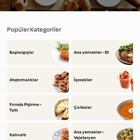
Popüler Kategoriler
Başlangıçlar
Ana yemekler - Et
Atıştırmalıklar
İçecekler
Fırında Pişirme -
Çorbalar
Tatlı
Ana yemekler -
Kahvaltı
Vejetaryen