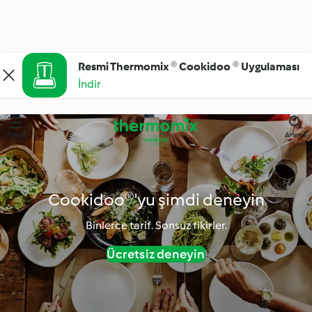
Resmi Thermomix ® Cookidoo ® Uygulaması
İndir
Menü
Arama
Cookidoo®'yu şimdi deneyin
Binlerce tarif. Sonsuz fikirler.
Ücretsiz deneyin