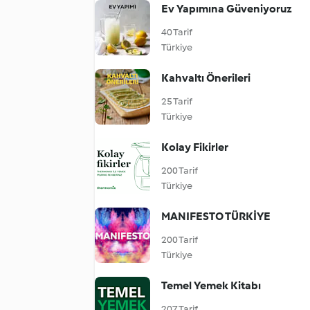
Ev Yapımına Güveniyoruz
40 Tarif
Türkiye
Kahvaltı Önerileri
25 Tarif
Türkiye
Kolay Fikirler
200 Tarif
Türkiye
MANIFESTO TÜRKİYE
200 Tarif
Türkiye
Temel Yemek Kitabı
207 Tarif