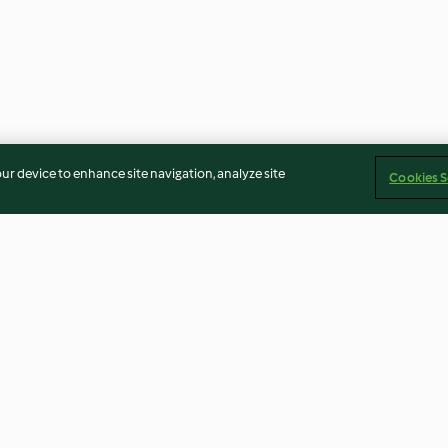
our device to enhance site navigation, analyze site
Cookies S
Limonlu Kek
Pizza Hamuru
4.0
(283)
4.9
(661)