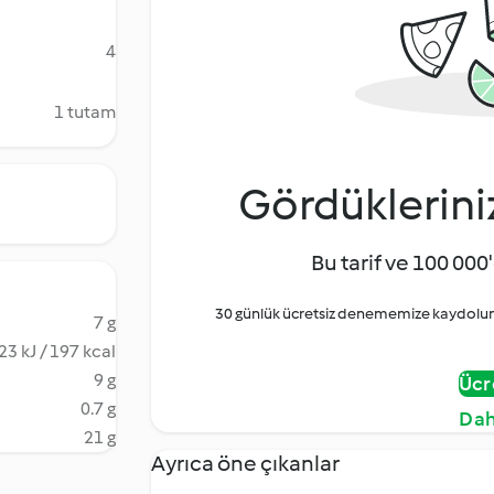
4
1 tutam
Gördüklerini
Bu tarif ve 100 000'
30 günlük ücretsiz denememize kaydolun 
7 g
23 kJ / 197 kcal
9 g
Ücr
0.7 g
Dah
21 g
Ayrıca öne çıkanlar