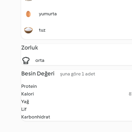
yumurta
tuz
Zorluk
orta
Besin Değeri
şuna göre 1 adet
Protein
Kalori
8
Yağ
Lif
Karbonhidrat