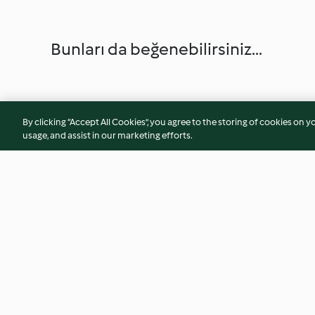
Bunları da beğenebilirsiniz...
By clicking “Accept All Cookies”, you agree to the storing of cookies on y
usage, and assist in our marketing efforts.
Anne Köftesi
25 Saniye Keki
4.5
(367)
4.7
(504)