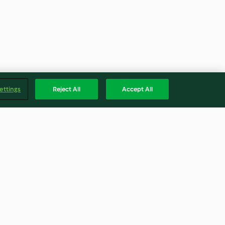
ettings
Reject All
Accept All
Hünkar Beğendi
4.6
(821)