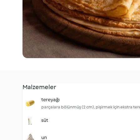
Malzemeler
tereyağı
parçalara bölünmüş (2 cm), pişirmek için ekstra ter
süt
un