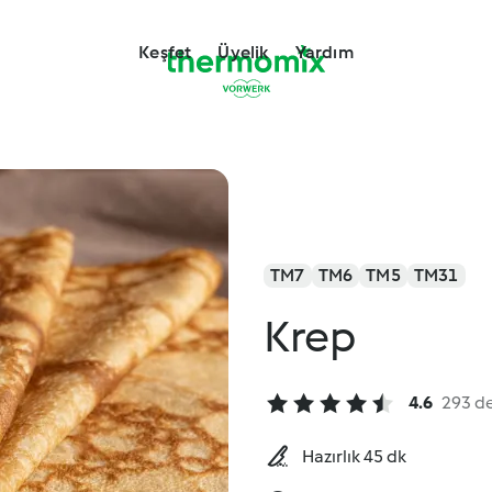
Keşfet
Üyelik
Yardım
TM7
TM6
TM5
TM31
Krep
4.6
293 d
Hazırlık 45 dk