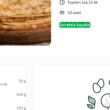
Toplam 1sa 15 dk
10 adet
Ücretsiz kaydol
50 g
eyağı
600 g
250 g