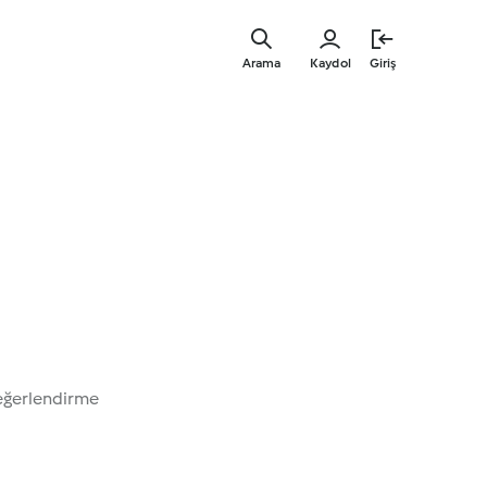
Ana
içeriğe
Arama
Kaydol
Giriş
geç
eğerlendirme