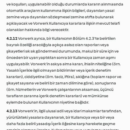
ve koşulları, uygulanabilir olduğu durumlarda kararın alınmasında
otomatik araçların kullanımına ilişkin bilgileri, dayanılan yasal
zemine veya dayanılan sözleşmesel zemine atıfta bulunarak
açıklayacak ve Vorwerk Kullanıcıya kararlara ilişkin mevcut telafi
olanakları hakkında bilgi verecektir.
4.2.12
Vorwerk ayrıca, bir Kullanıcının Bölüm 4.2.3'te belirtilen
bayrak özelliği aracılığıyla açıkça asılsız olan raporları veya
şikayetleri sık sık göndermesi durumunda, makul bir süre için ve
önceden bir uyarı yaptıktan sonra bir Kullanıcıya zaman aşımı
uygulayabilir. Vorwerk'in askıya alma kararı, ihlalin niteliğine (örn.
Yasaklı İçerikle ilgili olmayan bildirimler veya içerik denetim
kararları), ciddiyetine (örn. taciz, iftira), sıklığına (toplam rapor ve
şikayet sayısına ve belirli bir zaman dilimine göre), sonuçlarına
(örn. hizmetlerin ve Vorwerk çalışanlarının aksaması, üçüncü
tarafların zararına içerik denetim kararları) ve mümkünse
eylemde bulunan Kullanıcının niyetine bağlıdır.
4.2.13
Vorwerk'in, ilgili ulusal adli veya idari makamlar tarafından,
yürürlükteki yasalara dayanarak, bir Kullanıcıya veya bir veya
daha fazla belirli yasadışı İçerik öğesine karşı harekete geçme