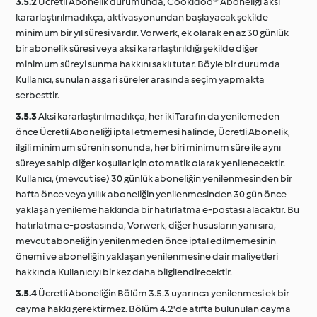
3.5.2
Ücretli Abonelik durumunda, Cookidoo® Aboneliği aksi
kararlaştırılmadıkça, aktivasyonundan başlayacak şekilde
minimum bir yıl süresi vardır. Vorwerk, ek olarak en az 30 günlük
bir abonelik süresi veya aksi kararlaştırıldığı şekilde diğer
minimum süreyi sunma hakkını saklı tutar. Böyle bir durumda
Kullanıcı, sunulan asgari süreler arasında seçim yapmakta
serbesttir.
3.5.3
Aksi kararlaştırılmadıkça, her iki Tarafın da yenilemeden
önce Ücretli Aboneliği iptal etmemesi halinde, Ücretli Abonelik,
ilgili minimum sürenin sonunda, her biri minimum süre ile aynı
süreye sahip diğer koşullar için otomatik olarak yenilenecektir.
Kullanıcı, (mevcut ise) 30 günlük aboneliğin yenilenmesinden bir
hafta önce veya yıllık aboneliğin yenilenmesinden 30 gün önce
yaklaşan yenileme hakkında bir hatırlatma e-postası alacaktır. Bu
hatırlatma e-postasında, Vorwerk, diğer hususların yanı sıra,
mevcut aboneliğin yenilenmeden önce iptal edilmemesinin
önemi ve aboneliğin yaklaşan yenilenmesine dair maliyetleri
hakkında Kullanıcıyı bir kez daha bilgilendirecektir.
3.5.4
Ücretli Aboneliğin Bölüm 3.5.3 uyarınca yenilenmesi ek bir
cayma hakkı gerektirmez. Bölüm 4.2'de atıfta bulunulan cayma