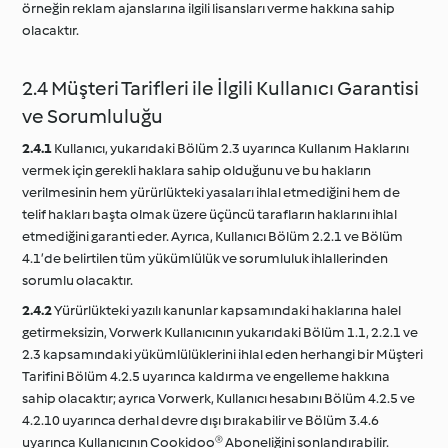
örneğin reklam ajanslarına ilgili lisansları verme hakkına sahip
olacaktır.
2.4 Müşteri Tarifleri ile İlgili Kullanıcı Garantisi
ve Sorumluluğu
2.4.1
Kullanıcı, yukarıdaki Bölüm 2.3 uyarınca Kullanım Haklarını
vermek için gerekli haklara sahip olduğunu ve bu hakların
verilmesinin hem yürürlükteki yasaları ihlal etmediğini hem de
telif hakları başta olmak üzere üçüncü tarafların haklarını ihlal
etmediğini garanti eder. Ayrıca, Kullanıcı Bölüm 2.2.1 ve Bölüm
4.1’de belirtilen tüm yükümlülük ve sorumluluk ihlallerinden
sorumlu olacaktır.
2.4.2
Yürürlükteki yazılı kanunlar kapsamındaki haklarına halel
getirmeksizin, Vorwerk Kullanıcının yukarıdaki Bölüm 1.1, 2.2.1 ve
2.3 kapsamındaki yükümlülüklerini ihlal eden herhangi bir Müşteri
Tarifini Bölüm 4.2.5 uyarınca kaldırma ve engelleme hakkına
sahip olacaktır; ayrıca Vorwerk, Kullanıcı hesabını Bölüm 4.2.5 ve
4.2.10 uyarınca derhal devre dışı bırakabilir ve Bölüm 3.4.6
uyarınca Kullanıcının Cookidoo® Aboneliğini sonlandırabilir.