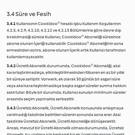
3.4 Süre ve Fesih
3.4.1
Kullanıcının Cookidoo® hesabı işbu Kullanım Koşullarının
4.2.5, 4.2.9, 4.2.10, 4.2.12 ve 4.2.13 Bölümlerine göre devre dışı
bırakılmadığı sürece Kullanıcı, Cookidoo® Aboneliği süresince
abone olunan İçeriği kullanabilir. Cookidoo® Aboneliğinin sona
ermesinden sonra, abone olunan İçerik artık Kullanıcı tarafından
kullanılamayacaktır.
3.4.2
Ücretli Abonelik durumunda, Cookidoo® Aboneliği, aksi
kararlaştırılmadıkça, etkinleştirilmesinden itibaren en az bir yıllık
bir süreye sahiptir. Vorwerk, ek olarak 30 günlük bir asgari süre
veya aksi kararlaştırılmadıkça başka asgari süreler sunma hakkını
saklı tutar. Böyle bir durumda, Kullanıcı sunulan minimum süreler
arasında seçim yapmakta serbesttir.
3.4.3
Ücretsiz Abonelik, Ücretli Abonelik konusunda anlaşmaya
varılmadığı takdirde belirtilen sürenin sonunda sona erer. Aksi
takdirde Ücretsiz Abonelik, Ücretli Aboneliğe dönüşecektir.
Ancak, mevcut bir Ücretli Abonelik olması durumunda, Ücretsiz
Abonelik, bu uzatma için herhangi bir ek ücret olmaksızın Ücretli