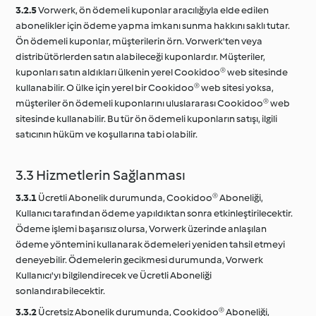
3.2.5
Vorwerk, ön ödemeli kuponlar aracılığıyla elde edilen
abonelikler için ödeme yapma imkanı sunma hakkını saklı tutar.
Ön ödemeli kuponlar, müşterilerin örn. Vorwerk'ten veya
distribütörlerden satın alabileceği kuponlardır. Müşteriler,
kuponları satın aldıkları ülkenin yerel Cookidoo® web sitesinde
kullanabilir. O ülke için yerel bir Cookidoo® web sitesi yoksa,
müşteriler ön ödemeli kuponlarını uluslararası Cookidoo® web
sitesinde kullanabilir. Bu tür ön ödemeli kuponların satışı, ilgili
satıcının hüküm ve koşullarına tabi olabilir.
3.3 Hizmetlerin Sağlanması
3.3.1
Ücretli Abonelik durumunda, Cookidoo® Aboneliği,
Kullanıcı tarafından ödeme yapıldıktan sonra etkinleştirilecektir.
Ödeme işlemi başarısız olursa, Vorwerk üzerinde anlaşılan
ödeme yöntemini kullanarak ödemeleri yeniden tahsil etmeyi
deneyebilir. Ödemelerin gecikmesi durumunda, Vorwerk
Kullanıcı'yı bilgilendirecek ve Ücretli Aboneliği
sonlandırabilecektir.
3.3.2
Ücretsiz Abonelik durumunda, Cookidoo® Aboneliği,