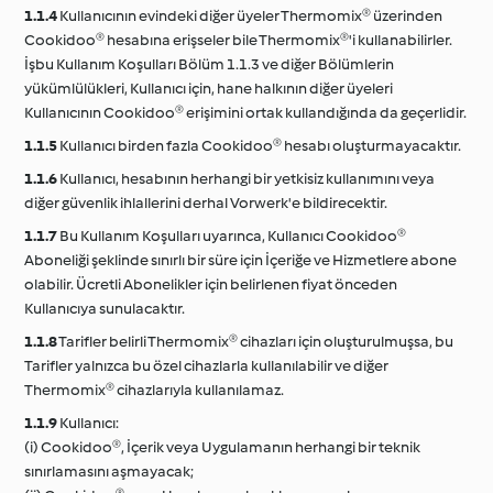
1.1.4
Kullanıcının evindeki diğer üyeler Thermomix® üzerinden
Cookidoo® hesabına erişseler bile Thermomix®'i kullanabilirler.
İşbu Kullanım Koşulları Bölüm 1.1.3 ve diğer Bölümlerin
yükümlülükleri, Kullanıcı için, hane halkının diğer üyeleri
Kullanıcının Cookidoo® erişimini ortak kullandığında da geçerlidir.
1.1.5
Kullanıcı birden fazla Cookidoo® hesabı oluşturmayacaktır.
1.1.6
Kullanıcı, hesabının herhangi bir yetkisiz kullanımını veya
diğer güvenlik ihlallerini derhal Vorwerk'e bildirecektir.
1.1.7
Bu Kullanım Koşulları uyarınca, Kullanıcı Cookidoo®
Aboneliği şeklinde sınırlı bir süre için İçeriğe ve Hizmetlere abone
olabilir. Ücretli Abonelikler için belirlenen fiyat önceden
Kullanıcıya sunulacaktır.
1.1.8
Tarifler belirli Thermomix® cihazları için oluşturulmuşsa, bu
Tarifler yalnızca bu özel cihazlarla kullanılabilir ve diğer
Thermomix® cihazlarıyla kullanılamaz.
1.1.9
Kullanıcı:
(i) Cookidoo®, İçerik veya Uygulamanın herhangi bir teknik
sınırlamasını aşmayacak;