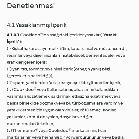
Denetlenmesi
4.1 Yasaklanmış İçerik
4.1.0.1
Cookidoo®'da aşağıdaki içerikler yasaktır (“
Yasaklı
İçerik
“):
(i) Kişisel hakaret, ayrımcılık, iftira, kaba, cinsel ve müstehcen dil,
resimler veya diğer insanları incitebilecek benzer ifadeler veya
grafikler içeren içerik;
(ii) yanıltıcı, ayrımcı veya hileli içerik (örneğin yanlış bilgi
(gerçeklerin belirtildiği));
(iii) spam, yani birden fazla kez aynı şekilde gönderilen içerik;
(iv) Cookidoo® veya Kullanıcılarını, cihazlarını/kullandıkları
yazılımları gözetlemek, saldırmak, etkisiz hale getirmek veya
başka bir şekilde bozmak veya bu tür bozulmalara yardım ve
yataklık etmek için uygun olan virüsler, kötü amaçlı kodlar,
yazılımlar, komut dosyaları, dosyalar ve diğer
mekanizmalar/teknikler;
(v) Thermomix® veya Cookidoo® markalarının, ticari
markalarının veya herhangi bir Vorwerk ürününün veya başka