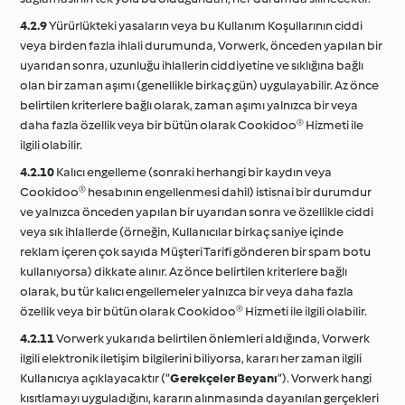
4.2.9
Yürürlükteki yasaların veya bu Kullanım Koşullarının ciddi
veya birden fazla ihlali durumunda, Vorwerk, önceden yapılan bir
uyarıdan sonra, uzunluğu ihlallerin ciddiyetine ve sıklığına bağlı
olan bir zaman aşımı (genellikle birkaç gün) uygulayabilir. Az önce
belirtilen kriterlere bağlı olarak, zaman aşımı yalnızca bir veya
daha fazla özellik veya bir bütün olarak Cookidoo® Hizmeti ile
ilgili olabilir.
4.2.10
Kalıcı engelleme (sonraki herhangi bir kaydın veya
Cookidoo® hesabının engellenmesi dahil) istisnai bir durumdur
ve yalnızca önceden yapılan bir uyarıdan sonra ve özellikle ciddi
veya sık ihlallerde (örneğin, Kullanıcılar birkaç saniye içinde
reklam içeren çok sayıda Müşteri Tarifi gönderen bir spam botu
kullanıyorsa) dikkate alınır. Az önce belirtilen kriterlere bağlı
olarak, bu tür kalıcı engellemeler yalnızca bir veya daha fazla
özellik veya bir bütün olarak Cookidoo® Hizmeti ile ilgili olabilir.
4.2.11
Vorwerk yukarıda belirtilen önlemleri aldığında, Vorwerk
ilgili elektronik iletişim bilgilerini biliyorsa, kararı her zaman ilgili
Kullanıcıya açıklayacaktır (“
Gerekçeler Beyanı
“). Vorwerk hangi
kısıtlamayı uyguladığını, kararın alınmasında dayanılan gerçekleri