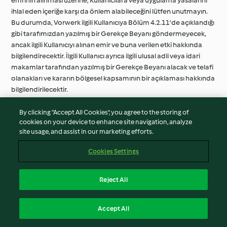
emrinin alınması üzerine, Kullanıcılara veya uygulama yasalarını
ihlal eden içeriğe karşı da önlem alabileceğini lütfen unutmayın.
Bu durumda, Vorwerk ilgili Kullanıcıya Bölüm 4.2.11'de açıklandığı
gibi tarafımızdan yazılmış bir Gerekçe Beyanı göndermeyecek,
ancak ilgili Kullanıcıyı alınan emir ve buna verilen etki hakkında
bilgilendirecektir. İlgili Kullanıcı ayrıca ilgili ulusal adli veya idari
makamlar tarafından yazılmış bir Gerekçe Beyanı alacak ve telafi
olanakları ve kararın bölgesel kapsamının bir açıklaması hakkında
bilgilendirilecektir.
4.2.14
Vorwerk, bir kişinin veya kişilerin hayatına veya güvenliğine
By clicking “Accept All Cookies”, you agree to the storing of
yönelik bir tehdit içeren bir suçun işlendiğine, işlenmekte
cookies on your device to enhance site navigation, analyze
olduğuna veya işlenebileceğine dair şüphe uyandıran herhangi
site usage, and assist in our marketing efforts.
bir bilginin farkına vardığında, Vorwerk, ilgili kolluk kuvvetlerini
veya adli makamları Vorwerk'in şüphesi hakkında derhal
Cookies Settings
bilgilendirecek ve mevcut tüm ilgili bilgileri sağlayacaktır.
Reject All
5 Yasal Olarak Zorunlu Bilgiler
Accept All
5.1 Daha Fazla Bilgi