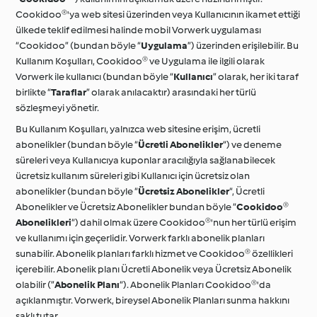
Cookidoo®'ya web sitesi üzerinden veya Kullanıcının ikamet ettiği
ülkede teklif edilmesi halinde mobil Vorwerk uygulaması
“Cookidoo” (bundan böyle “
Uygulama
”) üzerinden erişilebilir. Bu
Kullanım Koşulları, Cookidoo® ve Uygulama ile ilgili olarak
Vorwerk ile kullanıcı (bundan böyle “
Kullanıcı
” olarak, her iki taraf
birlikte “
Taraflar
” olarak anılacaktır) arasındaki her türlü
sözleşmeyi yönetir.
Bu Kullanım Koşulları, yalnızca web sitesine erişim, ücretli
abonelikler (bundan böyle “
Ücretli Abonelikler
“) ve deneme
süreleri veya Kullanıcıya kuponlar aracılığıyla sağlanabilecek
ücretsiz kullanım süreleri gibi Kullanıcı için ücretsiz olan
abonelikler (bundan böyle “
Ücretsiz Abonelikler
“, Ücretli
Abonelikler ve Ücretsiz Abonelikler bundan böyle “
Cookidoo®
Abonelikleri
“) dahil olmak üzere Cookidoo®'nun her türlü erişim
ve kullanımı için geçerlidir. Vorwerk farklı abonelik planları
sunabilir. Abonelik planları farklı hizmet ve Cookidoo® özellikleri
içerebilir. Abonelik planı Ücretli Abonelik veya Ücretsiz Abonelik
olabilir (”
Abonelik Planı
“). Abonelik Planları Cookidoo®'da
açıklanmıştır. Vorwerk, bireysel Abonelik Planları sunma hakkını
saklı tutar.