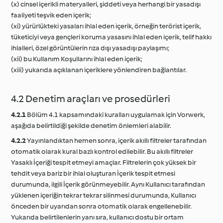
(x) cinsel içerikli materyalleri, şiddeti veya herhangi bir yasadışı
faaliyeti teşvik eden içerik;
(xi) yürürlükteki yasaları ihlal eden içerik, örneğin terörist içerik,
tüketiciyi veya gençleri koruma yasasını ihlal eden içerik, telif hakkı
ihlalleri, özel görüntülerin rıza dışı yasadışı paylaşımı;
(xii) bu Kullanım Koşullarını ihlal eden içerik;
(xiii) yukarıda açıklanan içeriklere yönlendiren bağlantılar.
4.2 Denetim araçları ve prosedürleri
4.2.1
Bölüm 4.1 kapsamındaki kuralları uygulamak için Vorwerk,
aşağıda belirtildiği şekilde denetim önlemleri alabilir.
4.2.2
Yayınlandıktan hemen sonra, içerik akıllı filtreler tarafından
otomatik olarak kural bazlı kontrol edilebilir. Bu akıllı filtreler
Yasaklı İçeriği tespit etmeyi amaçlar. Filtrelerin çok yüksek bir
tehdit veya bariz bir ihlal oluşturan İçerik tespit etmesi
durumunda, ilgili İçerik görünmeyebilir. Aynı Kullanıcı tarafından
yüklenen içeriğin tekrar tekrar silinmesi durumunda, Kullanıcı
önceden bir uyarıdan sonra otomatik olarak engellenebilir.
Yukarıda belirtilenlerin yanı sıra, kullanıcı dostu bir ortam