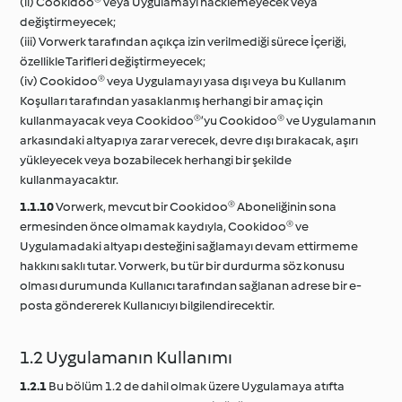
(ii) Cookidoo® veya Uygulamayı hacklemeyecek veya
değiştirmeyecek;
(iii) Vorwerk tarafından açıkça izin verilmediği sürece İçeriği,
özellikle Tarifleri değiştirmeyecek;
(iv) Cookidoo® veya Uygulamayı yasa dışı veya bu Kullanım
Koşulları tarafından yasaklanmış herhangi bir amaç için
kullanmayacak veya Cookidoo®’yu Cookidoo® ve Uygulamanın
arkasındaki altyapıya zarar verecek, devre dışı bırakacak, aşırı
yükleyecek veya bozabilecek herhangi bir şekilde
kullanmayacaktır.
1.1.10
Vorwerk, mevcut bir Cookidoo® Aboneliğinin sona
ermesinden önce olmamak kaydıyla, Cookidoo® ve
Uygulamadaki altyapı desteğini sağlamayı devam ettirmeme
hakkını saklı tutar. Vorwerk, bu tür bir durdurma söz konusu
olması durumunda Kullanıcı tarafından sağlanan adrese bir e-
posta göndererek Kullanıcıyı bilgilendirecektir.
1.2 Uygulamanın Kullanımı
1.2.1
Bu bölüm 1.2 de dahil olmak üzere Uygulamaya atıfta