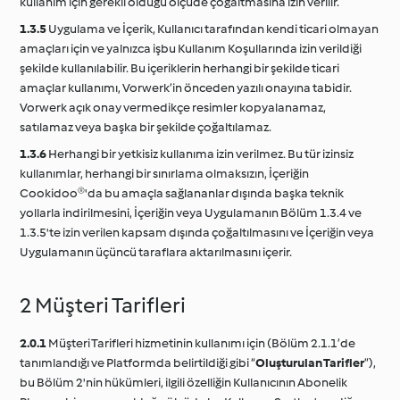
kullanım için gerekli olduğu ölçüde çoğaltmasına izin verilir.
1.3.5
Uygulama ve İçerik, Kullanıcı tarafından kendi ticari olmayan
amaçları için ve yalnızca işbu Kullanım Koşullarında izin verildiği
şekilde kullanılabilir. Bu içeriklerin herhangi bir şekilde ticari
amaçlar kullanımı, Vorwerk’in önceden yazılı onayına tabidir.
Vorwerk açık onay vermedikçe resimler kopyalanamaz,
satılamaz veya başka bir şekilde çoğaltılamaz.
1.3.6
Herhangi bir yetkisiz kullanıma izin verilmez. Bu tür izinsiz
kullanımlar, herhangi bir sınırlama olmaksızın, İçeriğin
Cookidoo®'da bu amaçla sağlananlar dışında başka teknik
yollarla indirilmesini, İçeriğin veya Uygulamanın Bölüm 1.3.4 ve
1.3.5'te izin verilen kapsam dışında çoğaltılmasını ve İçeriğin veya
Uygulamanın üçüncü taraflara aktarılmasını içerir.
2 Müşteri Tarifleri
2.0.1
Müşteri Tarifleri hizmetinin kullanımı için (Bölüm 2.1.1’de
tanımlandığı ve Platformda belirtildiği gibi “
Oluşturulan Tarifler
”),
bu Bölüm 2'nin hükümleri, ilgili özelliğin Kullanıcının Abonelik