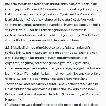
Kullanıcı tarafından belirlenen ilgili Kullanım Kapsamı ile sınırlıdır
(bkz. aşağıdaki Bölüm 2.3.2); münhasır olmayan bir şekilde, bölge
bakımından sınırsız olarak, Cookidoo®'yu (özellikle Vorwerk'in
bağlı şirketlerine) işletmek için gerekli olduğu ölçüde Vorwerk
tarafından üçüncü taraflara devredilebilir veya alt lisans verilebilir
ve ücretsizdir. Bu tarifler, zaman açısından sınırsızdır ve bu
nedenle bundan sonra aksi belirtilmediği müddetçe Cookidoo®
Aboneliğinin sona ermesiyle birlikte sonlandırılmaz.
2.3.2
Aksi belirtilmediği müddetçe ve aşağıda tanımlandığı
şekilde ilgili Kullanım Kapsamı sınırları dahilinde Kullanım Hakları,
özellikle, Müşteri Tarifini teknik veya editoryal nedenlerle
çoğaltma, dağıtma, herkese açık hale getirme, yayımlama,
düzenleme ve görsel ve işitsel medya aracılığıyla çoğaltma hakkını
içerir. Müşteri Tariflerinin kullanımı için yeni teknik olanaklar ortaya
çıkarsa, Kullanım Hakları bunları da kapsayacaktır. Müşteri
Tarifinde Kullanıcının adı veya diğer kişisel verileri varsa, Kullanım
Hakları bunları da kapsayacaktır. Kullanım Haklarının kapsamı,
Kullanıcının kullanım kapsamı ile ilgilidir (bundan böyle “
Kullanım
Kapsamı
”):
(i) Bir Kullanıcı Cookidoo® hesabına bir Müşteri Tarifi eklediğinde,