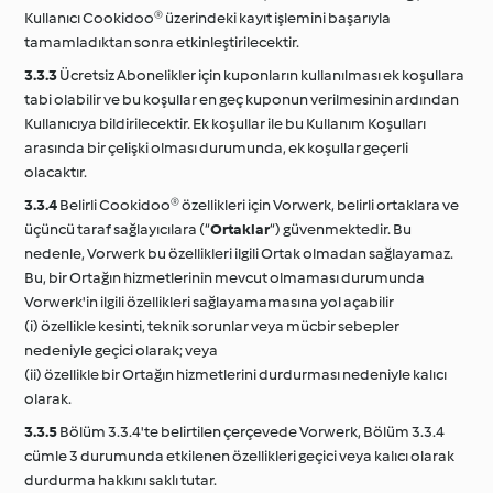
Kullanıcı Cookidoo® üzerindeki kayıt işlemini başarıyla
tamamladıktan sonra etkinleştirilecektir.
3.3.3
Ücretsiz Abonelikler için kuponların kullanılması ek koşullara
tabi olabilir ve bu koşullar en geç kuponun verilmesinin ardından
Kullanıcıya bildirilecektir. Ek koşullar ile bu Kullanım Koşulları
arasında bir çelişki olması durumunda, ek koşullar geçerli
olacaktır.
3.3.4
Belirli Cookidoo® özellikleri için Vorwerk, belirli ortaklara ve
üçüncü taraf sağlayıcılara (“
Ortaklar
“) güvenmektedir. Bu
nedenle, Vorwerk bu özellikleri ilgili Ortak olmadan sağlayamaz.
Bu, bir Ortağın hizmetlerinin mevcut olmaması durumunda
Vorwerk'in ilgili özellikleri sağlayamamasına yol açabilir
(i) özellikle kesinti, teknik sorunlar veya mücbir sebepler
nedeniyle geçici olarak; veya
(ii) özellikle bir Ortağın hizmetlerini durdurması nedeniyle kalıcı
olarak.
3.3.5
Bölüm 3.3.4'te belirtilen çerçevede Vorwerk, Bölüm 3.3.4
cümle 3 durumunda etkilenen özellikleri geçici veya kalıcı olarak
durdurma hakkını saklı tutar.