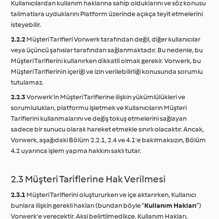
Kullanıcılardan kullanım haklarına sahip olduklarını ve söz konusu
talimatlara uyduklarını Platform üzerinde açıkça teyit etmelerini
isteyebilir.
2.2.2
Müşteri Tarifleri Vorwerk tarafından değil, diğer kullanıcılar
veya üçüncü şahıslar tarafından sağlanmaktadır. Bu nedenle, bu
Müşteri Tariflerini kullanırken dikkatli olmak gerekir. Vorwerk, bu
Müşteri Tariflerinin içeriği ve izin verilebilirliği konusunda sorumlu
tutulamaz.
2.2.3
Vorwerk'in Müşteri Tariflerine ilişkin yükümlülükleri ve
sorumlulukları, platformu işletmek ve Kullanıcıların Müşteri
Tariflerini kullanmalarını ve değiş tokuş etmelerini sağlayan
sadece bir sunucu olarak hareket etmekle sınırlı olacaktır. Ancak,
Vorwerk, aşağıdaki Bölüm 2.2.1, 2.4 ve 4.1'e bakılmaksızın, Bölüm
4.2 uyarınca işlem yapma hakkını saklı tutar.
2.3 Müşteri Tariflerine Hak Verilmesi
2.3.1
Müşteri Tariflerini oluştururken ve içe aktarırken, Kullanıcı
bunlara ilişkin gerekli hakları (bundan böyle “
Kullanım Hakları
”)
Vorwerk'e verecektir. Aksi belirtilmedikçe, Kullanım Hakları,