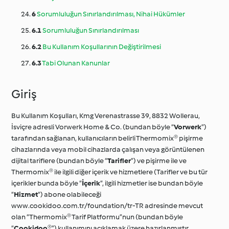
6
Sorumluluğun Sınırlandırılması, Nihai Hükümler
6.1
Sorumluluğun Sınırlandırılması
6.2
Bu Kullanım Koşullarının Değiştirilmesi
6.3
Tabi Olunan Kanunlar
Giriş
Bu Kullanım Koşulları, Kmg Verenastrasse 39, 8832 Wollerau,
İsviçre adresli Vorwerk Home & Co. (bundan böyle “
Vorwerk
”)
tarafından sağlanan, kullanıcıların belirli Thermomix® pişirme
cihazlarında veya mobil cihazlarda çalışan veya görüntülenen
dijital tariflere (bundan böyle “
Tarifler
”) ve pişirme ile ve
Thermomix® ile ilgili diğer içerik ve hizmetlere (Tarifler ve bu tür
içerikler bunda böyle “
İçerik
“, ilgili hizmetler ise bundan böyle
“
Hizmet
“) abone olabileceği
www.cookidoo.com.tr/foundation/tr-TR adresinde mevcut
olan “Thermomix® Tarif Platformu”nun (bundan böyle
“
Cookidoo®
”) kullanımını açıklamak üzere hazırlanmıştır.