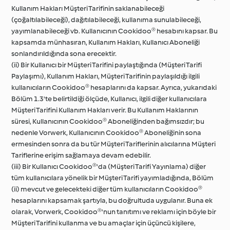
Kullanım Hakları Müşteri Tarifinin saklanabileceği
(çoğaltılabileceği), dağıtılabileceği, kullanıma sunulabileceği,
yayımlanabileceği vb. Kullanıcının Cookidoo® hesabını kapsar. Bu
kapsamda münhasıran, Kullanım Hakları, Kullanıcı Aboneliği
sonlandırıldığında sona erecektir.
(ii) Bir Kullanıcı bir Müşteri Tarifini paylaştığında (Müşteri Tarifi
Paylaşımı), Kullanım Hakları, Müşteri Tarifinin paylaşıldığı ilgili
kullanıcıların Cookidoo® hesaplarını da kapsar. Ayrıca, yukarıdaki
Bölüm 1.3'te belirtildiği ölçüde, Kullanıcı, ilgili diğer kullanıcılara
Müşteri Tarifini Kullanım Hakları verir. Bu Kullanım Haklarının
süresi, Kullanıcının Cookidoo® Aboneliğinden bağımsızdır; bu
nedenle Vorwerk, Kullanıcının Cookidoo® Aboneliğinin sona
ermesinden sonra da bu tür Müşteri Tariflerinin alıcılarına Müşteri
Tariflerine erişim sağlamaya devam edebilir.
(iii) Bir Kullanıcı Cookidoo®'da (Müşteri Tarifi Yayınlama) diğer
tüm kullanıcılara yönelik bir Müşteri Tarifi yayımladığında, Bölüm
(ii) mevcut ve gelecekteki diğer tüm kullanıcıların Cookidoo®
hesaplarını kapsamak şartıyla, bu doğrultuda uygulanır. Buna ek
olarak, Vorwerk, Cookidoo®'nun tanıtımı ve reklamı için böyle bir
Müşteri Tarifini kullanma ve bu amaçlar için üçüncü kişilere,