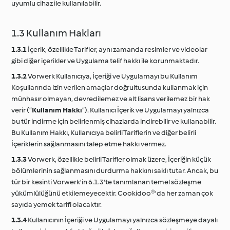
uyumlu cihaz ile kullanılabilir.
1.3 Kullanım Hakları
1.3.1
İçerik, özellikle Tarifler, aynı zamanda resimler ve videolar
gibi diğer içerikler ve Uygulama telif hakkı ile korunmaktadır.
1.3.2
Vorwerk Kullanıcıya, İçeriği ve Uygulamayı bu Kullanım
Koşullarında izin verilen amaçlar doğrultusunda kullanmak için
münhasır olmayan, devredilemez ve alt lisans verilemez bir hak
verir (“
Kullanım Hakkı
“). Kullanıcı İçerik ve Uygulamayı yalnızca
bu tür indirme için belirlenmiş cihazlarda indirebilir ve kullanabilir.
Bu Kullanım Hakkı, Kullanıcıya belirli Tariflerin ve diğer belirli
İçeriklerin sağlanmasını talep etme hakkı vermez.
1.3.3
Vorwerk, özellikle belirli Tarifler olmak üzere, İçeriğin küçük
bölümlerinin sağlanmasını durdurma hakkını saklı tutar. Ancak, bu
tür bir kesinti Vorwerk'in 6.1.3'te tanımlanan temel sözleşme
yükümlülüğünü etkilemeyecektir. Cookidoo®'da her zaman çok
sayıda yemek tarifi olacaktır.
1.3.4
Kullanıcının İçeriği ve Uygulamayı yalnızca sözleşmeye dayalı