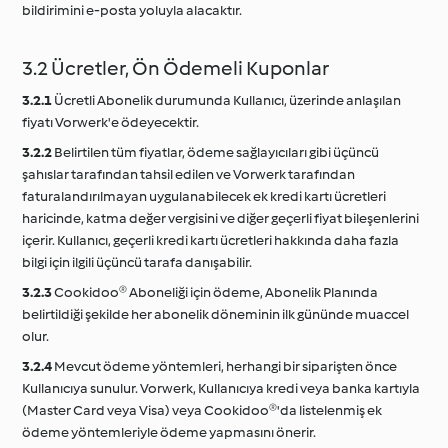
bildirimini e-posta yoluyla alacaktır.
3.2 Ücretler, Ön Ödemeli Kuponlar
3.2.1
Ücretli Abonelik durumunda Kullanıcı, üzerinde anlaşılan
fiyatı Vorwerk'e ödeyecektir.
3.2.2
Belirtilen tüm fiyatlar, ödeme sağlayıcıları gibi üçüncü
şahıslar tarafından tahsil edilen ve Vorwerk tarafından
faturalandırılmayan uygulanabilecek ek kredi kartı ücretleri
haricinde, katma değer vergisini ve diğer geçerli fiyat bileşenlerini
içerir. Kullanıcı, geçerli kredi kartı ücretleri hakkında daha fazla
bilgi için ilgili üçüncü tarafa danışabilir.
3.2.3
Cookidoo® Aboneliği için ödeme, Abonelik Planında
belirtildiği şekilde her abonelik döneminin ilk gününde muaccel
olur.
3.2.4
Mevcut ödeme yöntemleri, herhangi bir siparişten önce
Kullanıcıya sunulur. Vorwerk, Kullanıcıya kredi veya banka kartıyla
(Master Card veya Visa) veya Cookidoo®'da listelenmiş ek
ödeme yöntemleriyle ödeme yapmasını önerir.