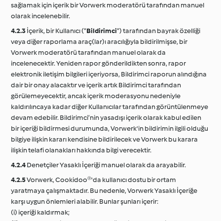
sağlamak için içerik bir Vorwerk moderatörü tarafından manuel
olarak incelenebilir.
4.2.3
İçerik, bir Kullanıcı (“
Bildirimci
“) tarafından bayrak özelliği
veya diğer raporlama araç(lar)ı aracılığıyla bildirilmişse, bir
Vorwerk moderatörü tarafından manuel olarak da
incelenecektir. Yeniden rapor gönderildikten sonra, rapor
elektronik iletişim bilgileri içeriyorsa, Bildirimci raporun alındığına
dair bir onay alacaktır ve içerik artık Bildirimci tarafından
görülemeyecektir, ancak içerik moderasyonu nedeniyle
kaldırılıncaya kadar diğer Kullanıcılar tarafından görüntülenmeye
devam edebilir. Bildirimci’nin yasadışı içerik olarak kabul edilen
bir içeriği bildirmesi durumunda, Vorwerk'in bildirimin ilgili olduğu
bilgiye ilişkin kararı kendisine bildirilecek ve Vorwerk bu karara
ilişkin telafi olanakları hakkında bilgi verecektir.
4.2.4
Denetçiler Yasaklı İçeriği manuel olarak da arayabilir.
4.2.5
Vorwerk, Cookidoo®'da kullanıcı dostu bir ortam
yaratmaya çalışmaktadır. Bu nedenle, Vorwerk Yasaklı İçeriğe
karşı uygun önlemleri alabilir. Bunlar şunları içerir:
(i) içeriği kaldırmak;