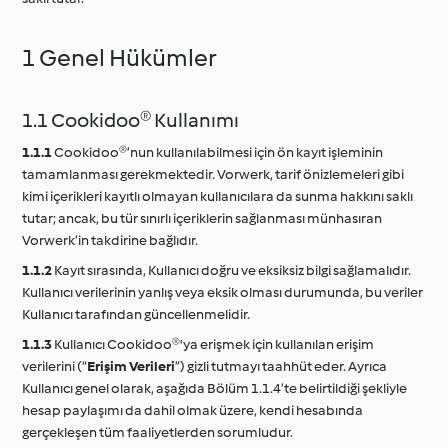
1 Genel Hükümler
1.1 Cookidoo® Kullanımı
1.1.1
Cookidoo®’nun kullanılabilmesi için ön kayıt işleminin
tamamlanması gerekmektedir. Vorwerk, tarif önizlemeleri gibi
kimi içerikleri kayıtlı olmayan kullanıcılara da sunma hakkını saklı
tutar; ancak, bu tür sınırlı içeriklerin sağlanması münhasıran
Vorwerk’in takdirine bağlıdır.
1.1.2
Kayıt sırasında, Kullanıcı doğru ve eksiksiz bilgi sağlamalıdır.
Kullanıcı verilerinin yanlış veya eksik olması durumunda, bu veriler
Kullanıcı tarafından güncellenmelidir.
1.1.3
Kullanıcı Cookidoo®'ya erişmek için kullanılan erişim
verilerini (“
Erişim Verileri
”) gizli tutmayı taahhüt eder. Ayrıca
Kullanıcı genel olarak, aşağıda Bölüm 1.1.4’te belirtildiği şekliyle
hesap paylaşımı da dahil olmak üzere, kendi hesabında
gerçekleşen tüm faaliyetlerden sorumludur.