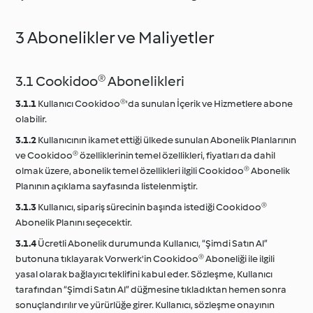
3 Abonelikler ve Maliyetler
3.1 Cookidoo® Abonelikleri
3.1.1
Kullanıcı Cookidoo®'da sunulan İçerik ve Hizmetlere abone
olabilir.
3.1.2
Kullanıcının ikamet ettiği ülkede sunulan Abonelik Planlarının
ve Cookidoo® özelliklerinin temel özellikleri, fiyatları da dahil
olmak üzere, abonelik temel özellikleri ilgili Cookidoo® Abonelik
Planının açıklama sayfasında listelenmiştir.
3.1.3
Kullanıcı, sipariş sürecinin başında istediği Cookidoo®
Abonelik Planını seçecektir.
3.1.4
Ücretli Abonelik durumunda Kullanıcı, “Şimdi Satın Al”
butonuna tıklayarak Vorwerk'in Cookidoo® Aboneliği ile ilgili
yasal olarak bağlayıcı teklifini kabul eder. Sözleşme, Kullanıcı
tarafından “Şimdi Satın Al” düğmesine tıkladıktan hemen sonra
sonuçlandırılır ve yürürlüğe girer. Kullanıcı, sözleşme onayının