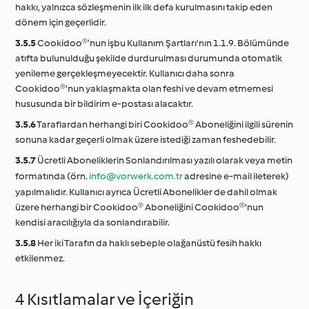
hakkı, yalnızca sözleşmenin ilk ilk defa kurulmasını takip eden
dönem için geçerlidir.
3.5.5
Cookidoo®‘nun işbu Kullanım Şartları'nın 1.1.9. Bölümünde
atıfta bulunulduğu şekilde durdurulması durumunda otomatik
yenileme gerçekleşmeyecektir. Kullanıcı daha sonra
Cookidoo®'nun yaklaşmakta olan feshi ve devam etmemesi
hususunda bir bildirim e-postası alacaktır.
3.5.6
Taraflardan herhangi biri Cookidoo® Aboneliğini ilgili sürenin
sonuna kadar geçerli olmak üzere istediği zaman feshedebilir.
3.5.7
Ücretli Aboneliklerin Sonlandırılması yazılı olarak veya metin
formatında (örn.
info@vorwerk.com.tr
adresine e-mail ileterek)
yapılmalıdır. Kullanıcı ayrıca Ücretli Abonelikler de dahil olmak
üzere herhangi bir Cookidoo® Aboneliğini Cookidoo®'nun
kendisi aracılığıyla da sonlandırabilir.
3.5.8
Her iki Tarafın da haklı sebeple olağanüstü fesih hakkı
etkilenmez.
4 Kısıtlamalar ve İçeriğin