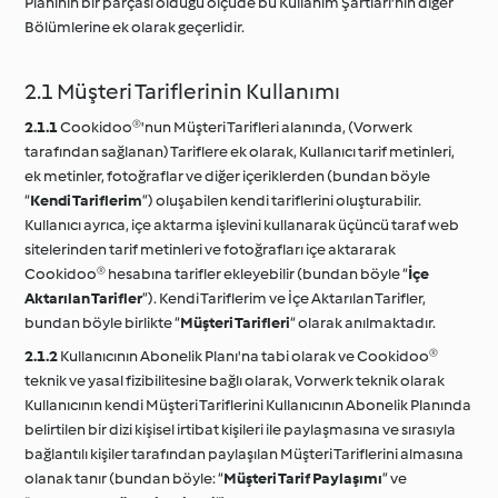
Planının bir parçası olduğu ölçüde bu Kullanım Şartları'nın diğer
Bölümlerine ek olarak geçerlidir.
2.1 Müşteri Tariflerinin Kullanımı
2.1.1
Cookidoo®'nun Müşteri Tarifleri alanında, (Vorwerk
tarafından sağlanan) Tariflere ek olarak, Kullanıcı tarif metinleri,
ek metinler, fotoğraflar ve diğer içeriklerden (bundan böyle
“
Kendi Tariflerim
”) oluşabilen kendi tariflerini oluşturabilir.
Kullanıcı ayrıca, içe aktarma işlevini kullanarak üçüncü taraf web
sitelerinden tarif metinleri ve fotoğrafları içe aktararak
Cookidoo® hesabına tarifler ekleyebilir (bundan böyle “
İçe
Aktarılan Tarifler
”). Kendi Tariflerim ve İçe Aktarılan Tarifler,
bundan böyle birlikte “
Müşteri Tarifleri
“ olarak anılmaktadır.
2.1.2
Kullanıcının Abonelik Planı'na tabi olarak ve Cookidoo®
teknik ve yasal fizibilitesine bağlı olarak, Vorwerk teknik olarak
Kullanıcının kendi Müşteri Tariflerini Kullanıcının Abonelik Planında
belirtilen bir dizi kişisel irtibat kişileri ile paylaşmasına ve sırasıyla
bağlantılı kişiler tarafından paylaşılan Müşteri Tariflerini almasına
olanak tanır (bundan böyle: “
Müşteri Tarif Paylaşımı
” ve