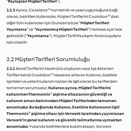
“
Paylaşılan Müşteri Tarifleri
”).
2.1.3
Ayrıca, Cookidoo®'nun teknik ve yasal uygunluğuna bağlı
olarak, belirtilen Kullanıcılar, Müşteri Tariflerini Cookidoo®'daki
diğer tüm kullanıcılar için (bundan böyle “
Müşteri Tarifleri
Yayınlama
” ve “
Yayınlanmış Müşteri Tarifleri
”) herkese açık hale
getirebilir (“
Yayımlama
“). Müşteri Tarifi Paylaşımı farklı koşullara
tabi olabilir.
2.2 Müşteri Tarifleri Sorumluluğu
2.2.1
Kendi Tariflerim klasörünü oluşturan veya İçe Aktarılan
Tarifleri kendi Cookidoo® hesabına aktaran Kullanıcı, özellikle
içerikleri ve yeterli kullanım hakları ile ilgili olarak bu tariflerden
tamamen sorumludur.
Kullanıcı ayrıca, Müşteri Tariflerini
kullanırken Thermomix® pişirme cihazlarının güvenliği ve
kullanım amacı bakımından Müşteri Tariflerinden tamamen
sorumludur. Bu bağlamda Kullanıcı, özellikle Kullanıcının ilgili
Thermomix® pişirme cihazı için Vorwerk tarafından yayımlanan
Vorwerk'in genel kullanım ve güvenlik talimatlarına uymaktan
sorumludur.
Yukarıda belirtilenlere bakılmaksızın, Vorwerk