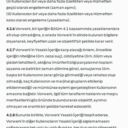
(ii) Kullanıcıları bir veya daha fazla özellikten veya Hizmetten
geçici olarak engellemek (zaman aşımı);
(iii) Kullanıcıları bir veya daha fazla özellikten veya Hizmetten
kalıcı olarak engelleme (yasaklama).
4.2.6
Vorwerk, bir içeriğin Bölüm 4.1 kapsamında yasaklananlara
ait olup olmadığına, o sırada Vorwerk'in elinde bulunan bilgilere
dayanarak, keyfiyetten uzak ve objektif bir şekilde karar verir.
4.2.7
Vorwerk'in Yasaklı İçeriğe karşı alacağı önlem, öncelikle
içeriğin niteliğine (örn. cezai suç), ciddiyetine (örn. ölüm veya
şiddet tehditleri), sıklığına (münferit bilgi parçalarının toplam
sayısına ve belirli bir zaman dilimine göre), sonuçlarına (örn.
başka bir Kullanıcının zarar görüp görmediği veya rahatsız olup
olmadığı, kaç Kullanıcının ve marjinal grupların etkilenip
etkilenmediği) ve mümkünse eylemi gerçekleştiren Kullanıcının
amacına bağlıdır. Vorwerk, ilgili tüm tarafların haklarını ve meşru
menfaatlerini göz önünde bulundurarak objektif, ayrımcı
olmayan ve orantılı bir şekilde hareket edecektir.
4.2.8
Bununla birlikte, Vorwerk Yasaklı İçeriği tespit ederse,
Vorwerk'in diğer Kullanıcıların Yasaklı İçeriği algılamamasını
sağlamasının tek yolu bu olduğundan, her durumda silinecektir.