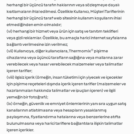
herhangi bir üçüncü tarafın haklarının veya sözleşmeye dayalı
kısıtlamaların ihlal edilmesi. Özellikle Kullanıcı, Müşteri Tariflerinin
herhangi bir üçüncü taraf web sitesinin kullanım koşullarını ihlal
etmediğinden emin olmalıdır;
(vi) herhangi bir hizmet veya ürün için satış ve tanıtım teklifleri
veya gizli reklamlar. Özellikle, bu amaçla harici internet sayfalarına
bağlantı verilmesine izin verilmez;
(vii) Kullanıcıya, diğer kullanıcılara, Thermomix® pişirme
cihazlarına veya üçüncü tarafların sağlığına veya mallarına zarar
verebilecek veya hasar verebilecek malzemeler veya talimatlar
içeren tarifler;
(viii) ilgisiz içerik (örneğin, insan tüketimi için yiyecek ve içecekler
için pişirme reçeteleri dışında içerik içeren tarifler (malzemeler ve
hazırlanmaları hakkında talimatlar ve ipuçları içeren) ve ilgili
yemeğin bir fotoğrafı);
(ix) örneğin, güvenlik ve emniyet önlemlerinin yanı sıra uygun satış
kanallarının atlatılmasına veya hesapların yasaklanmış
paylaşımına, fiyatlandırma hatalarına veya benzerlerine atıfta
bulunulmasına veya harici tariflere bağlantılara ilişkin talimatlar
içeren içerikler.