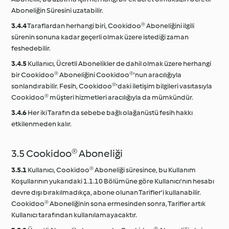
Aboneliğin Süresini uzatabilir.
3.4.4
Taraflardan herhangi biri, Cookidoo® Aboneliğini ilgili
sürenin sonuna kadar geçerli olmak üzere istediği zaman
feshedebilir.
3.4.5
Kullanıcı, Ücretli Abonelikler de dahil olmak üzere herhangi
bir Cookidoo® Aboneliğini Cookidoo®'nun aracılığıyla
sonlandırabilir. Fesih, Cookidoo®'daki iletişim bilgileri vasıtasıyla
Cookidoo® müşteri hizmetleri aracılığıyla da mümkündür.
3.4.6
Her iki Tarafın da sebebe bağlı olağanüstü fesih hakkı
etkilenmeden kalır.
3.5 Cookidoo® Aboneliği
3.5.1
Kullanıcı, Cookidoo® Aboneliği süresince, bu Kullanım
Koşullarının yukarıdaki 1.1.10 Bölümüne göre Kullanıcı'nın hesabı
devre dışı bırakılmadıkça, abone olunan Tarifler'i kullanabilir.
Cookidoo® Aboneliğinin sona ermesinden sonra, Tarifler artık
Kullanıcı tarafından kullanılamayacaktır.