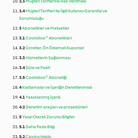
2.3
Müşteri Tariflerine Hak Verilmesi
2.4
Müşteri Tarifleri ile İlgili Kullanıcı Garantisi ve
Sorumluluğu
3
Abonelikler ve Maliyetler
3.1
Cookidoo® Abonelikleri
3.2
Ücretler, Ön Ödemeli Kuponlar
3.3
Hizmetlerin Sağlanması
3.4
Süre ve Fesih
3.5
Cookidoo® Aboneliği
4
Kısıtlamalar ve İçeriğin Denetlenmesi
4.1
Yasaklanmış İçerik
4.2
Denetim araçları ve prosedürleri
5
Yasal Olarak Zorunlu Bilgiler
5.1
Daha Fazla Bilgi
5.2
Cayma Hakkı