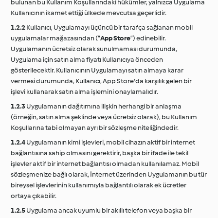
bulunan bu Kullanım Koşullarındaki hükümler, yalnızca Uygulama
Kullanıcının ikamet ettiği ülkede mevcutsa geçerlidir.
1.2.2
Kullanıcı, Uygulamayı üçüncü bir tarafça sağlanan mobil
uygulamalar mağazasından (“
App Store
”) edinebilir.
Uygulamanın ücretsiz olarak sunulmaması durumunda,
Uygulama için satın alma fiyatı Kullanıcıya önceden
gösterilecektir. Kullanıcının Uygulamayı satın almaya karar
vermesi durumunda, Kullanıcı, App Store'da karşılık gelen bir
işlevi kullanarak satın alma işlemini onaylamalıdır.
1.2.3
Uygulamanın dağıtımına ilişkin herhangi bir anlaşma
(örneğin, satın alma şeklinde veya ücretsiz olarak), bu Kullanım
Koşullarına tabi olmayan ayrı bir sözleşme niteliğindedir.
1.2.4
Uygulamanın kimi işlevleri, mobil cihazın aktif bir internet
bağlantısına sahip olmasını gerektirir, başka bir ifade ile tekil
işlevler aktif bir internet bağlantısı olmadan kullanılamaz. Mobil
sözleşmenize bağlı olarak, İnternet üzerinden Uygulamanın bu tür
bireysel işlevlerinin kullanımıyla bağlantılı olarak ek ücretler
ortaya çıkabilir.
1.2.5
Uygulama ancak uyumlu bir akıllı telefon veya başka bir