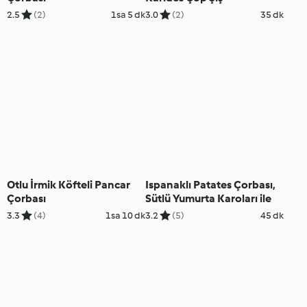
2.5
(2)
1sa 5 dk
3.0
(2)
35 dk
Otlu İrmik Köfteli Pancar
Ispanaklı Patates Çorbası,
Çorbası
Sütlü Yumurta Karoları ile
3.3
(4)
1sa 10 dk
3.2
(5)
45 dk