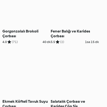
Gorgonzolalı Brokoli
Fener Balığı ve Karides
Çorbası
Çorbası
4.0
(71)
40 dk
3.5
(2)
1sa 15 dk
Ekmek Köfteli Tavuk Suyu
Salatalık Çorbası ve
Çorbası
Karides Çöp Şiş