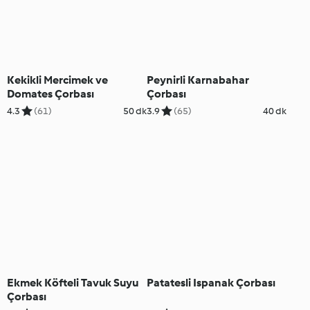
Kekikli Mercimek ve
Peynirli Karnabahar
Domates Çorbası
Çorbası
4.3
(61)
50 dk
3.9
(65)
40 dk
Ekmek Köfteli Tavuk Suyu
Patatesli Ispanak Çorbası
Çorbası