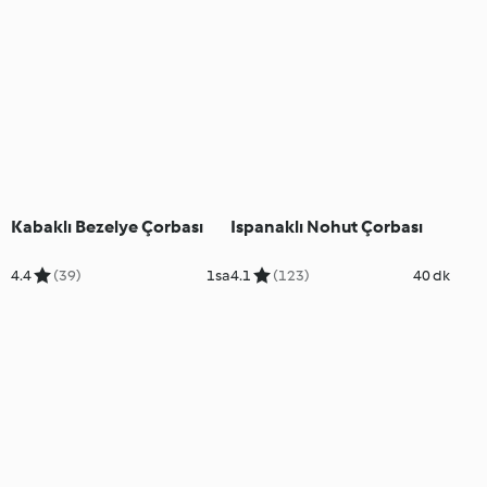
Kabaklı Bezelye Çorbası
Ispanaklı Nohut Çorbası
4.4
(39)
1sa
4.1
(123)
40 dk