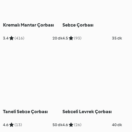
Kremalı Mantar Çorbası
Sebze Çorbası
3.4
(416)
20 dk
4.5
(93)
35 dk
Taneli Sebze Çorbası
Sebzeli Levrek Çorbası
4.6
(13)
50 dk
4.6
(26)
40 dk