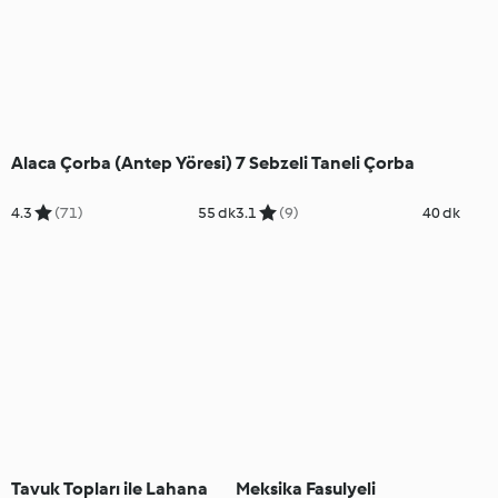
Alaca Çorba (Antep Yöresi)
7 Sebzeli Taneli Çorba
4.3
(71)
55 dk
3.1
(9)
40 dk
Tavuk Topları ile Lahana
Meksika Fasulyeli