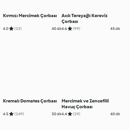
Kırmızı Mercimek Çorbası
Acılı Tereyağlı Kereviz
Çorbası
4.0
(23)
40 dk
4.6
(99)
45 dk
Kremalı Domates Çorbası
Mercimek ve Zencefilli
Havuç Çorbası
4.5
(249)
30 dk
4.4
(29)
40 dk