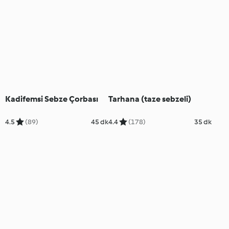
Kadifemsi Sebze Çorbası
Tarhana (taze sebzeli)
4.5
(89)
45 dk
4.4
(178)
35 dk