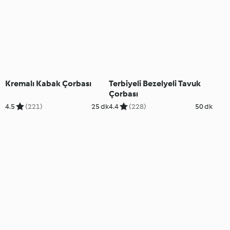
Kremalı Kabak Çorbası
Terbiyeli Bezelyeli Tavuk
Çorbası
4.5
(221)
25 dk
4.4
(228)
50 dk