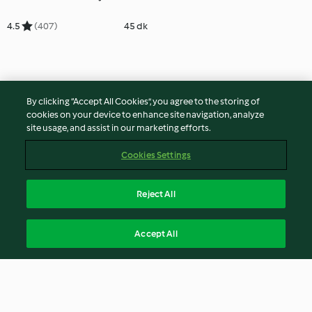
4.5
(407)
45 dk
By clicking “Accept All Cookies”, you agree to the storing of
cookies on your device to enhance site navigation, analyze
site usage, and assist in our marketing efforts.
Cookies Settings
Reject All
Accept All
© Telif Hakkı 2026
Hizmet Koşulları