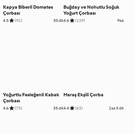
Kapya Biberli Domates
Buğday ve Nohutlu Soğuk
Çorbası
Yoğurt Çorbası
4.5
(91)
30 dk
4.6
(129)
9sa
Yoğurtlu Fesleğenli Kabak
Maraş Ekşili Çorba
Çorbası
4.6
(75)
35 dk
4.4
(63)
1sa 5 dk