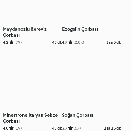
Maydanozlu Kereviz
Ezogelin Çorbası
Çorbası
4.2
(79)
45 dk
4.7
(2.8K)
1sa 5 dk
Minestrone İtalyan Sebze
Soğan Çorbası
Çorbası
4.0
(19)
45 dk
3.7
(67)
1sa 15 dk