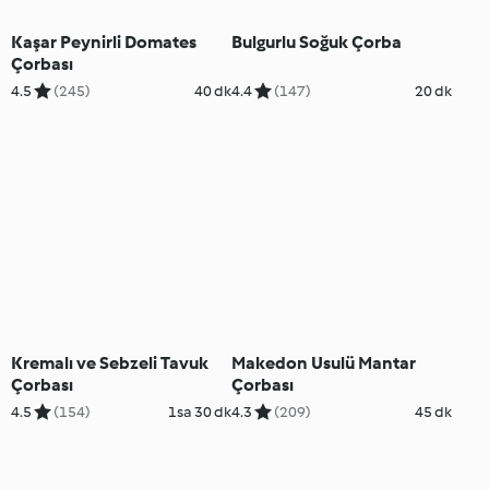
Kaşar Peynirli Domates
Bulgurlu Soğuk Çorba
Çorbası
4.5
(245)
40 dk
4.4
(147)
20 dk
Kremalı ve Sebzeli Tavuk
Makedon Usulü Mantar
Çorbası
Çorbası
4.5
(154)
1sa 30 dk
4.3
(209)
45 dk