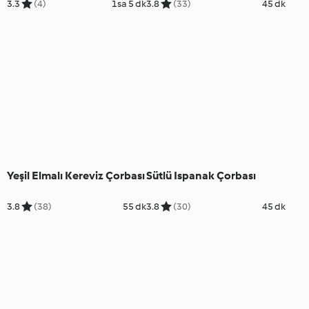
3.3
(4)
1sa 5 dk
3.8
(33)
45 dk
Yeşil Elmalı Kereviz Çorbası
Sütlü Ispanak Çorbası
3.8
(38)
55 dk
3.8
(30)
45 dk