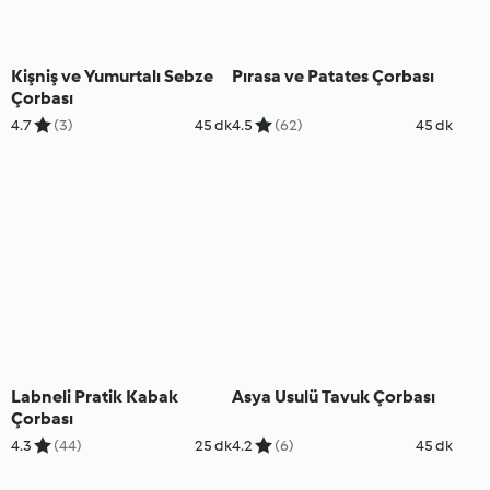
Kişniş ve Yumurtalı Sebze
Pırasa ve Patates Çorbası
Çorbası
4.7
(3)
45 dk
4.5
(62)
45 dk
Labneli Pratik Kabak
Asya Usulü Tavuk Çorbası
Çorbası
4.3
(44)
25 dk
4.2
(6)
45 dk