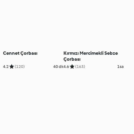
Cennet Çorbası
Kırmızı Mercimekli Sebze
Çorbası
4.2
(120)
40 dk
4.6
(163)
1sa