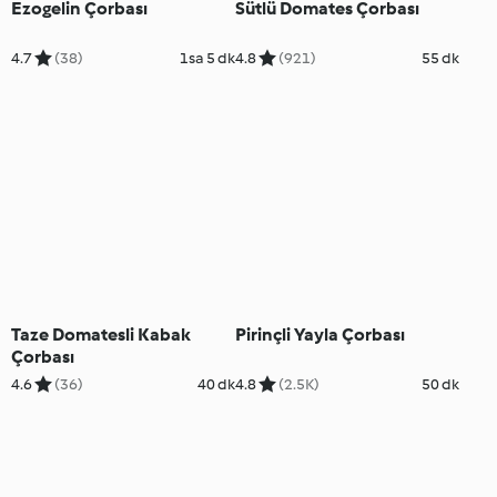
Ezogelin Çorbası
Sütlü Domates Çorbası
4.7
(38)
1sa 5 dk
4.8
(921)
55 dk
Taze Domatesli Kabak
Pirinçli Yayla Çorbası
Çorbası
4.6
(36)
40 dk
4.8
(2.5K)
50 dk