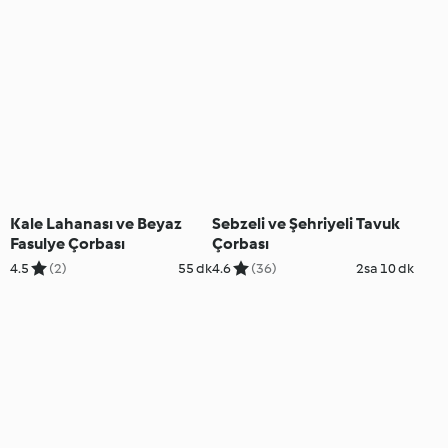
Kale Lahanası ve Beyaz
Sebzeli ve Şehriyeli Tavuk
Fasulye Çorbası
Çorbası
4.5
(2)
55 dk
4.6
(36)
2sa 10 dk