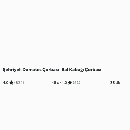
Şehriyeli Domates Çorbası
Bal Kabağı Çorbası
4.0
(824)
45 dk
4.0
(61)
35 dk