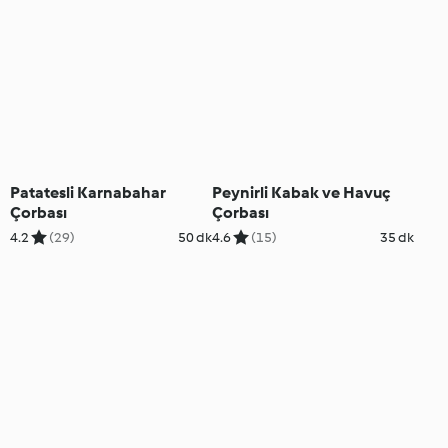
Patatesli Karnabahar
Peynirli Kabak ve Havuç
Çorbası
Çorbası
4.2
(29)
50 dk
4.6
(15)
35 dk