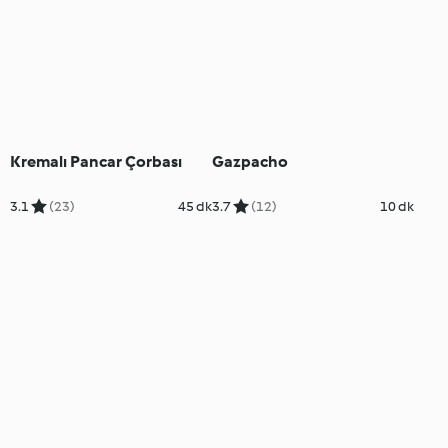
Kremalı Pancar Çorbası
Gazpacho
3.1
(23)
45 dk
3.7
(12)
10 dk