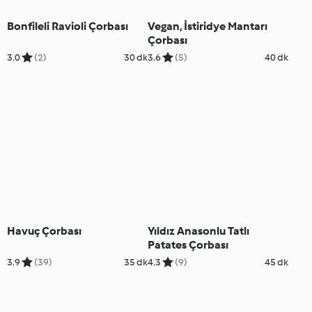
Bonfileli Ravioli Çorbası
Vegan, İstiridye Mantarı
Çorbası
3.0
(2)
30 dk
3.6
(5)
40 dk
Havuç Çorbası
Yıldız Anasonlu Tatlı
Patates Çorbası
3.9
(39)
35 dk
4.3
(9)
45 dk