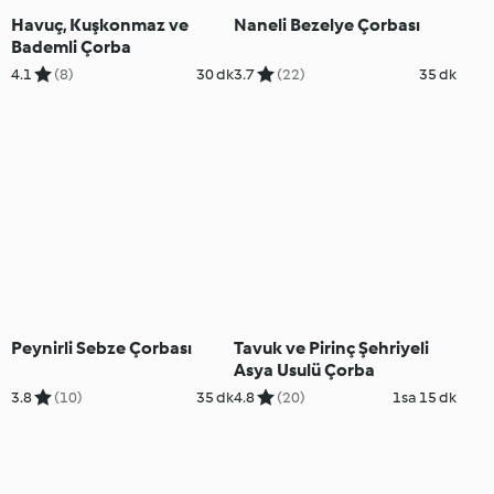
Havuç, Kuşkonmaz ve
Naneli Bezelye Çorbası
Bademli Çorba
4.1
(8)
30 dk
3.7
(22)
35 dk
Peynirli Sebze Çorbası
Tavuk ve Pirinç Şehriyeli
Asya Usulü Çorba
3.8
(10)
35 dk
4.8
(20)
1sa 15 dk