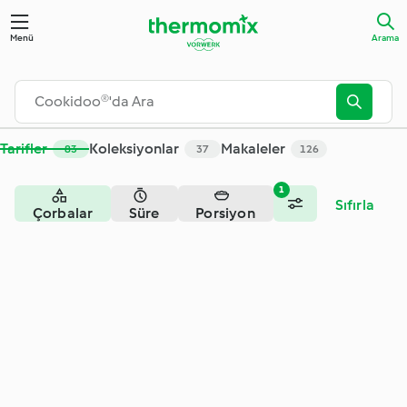
Menü
Arama
Tarifler
Koleksiyonlar
Makaleler
83
37
126
1
Sıfırla
Çorbalar
Süre
Porsiyon