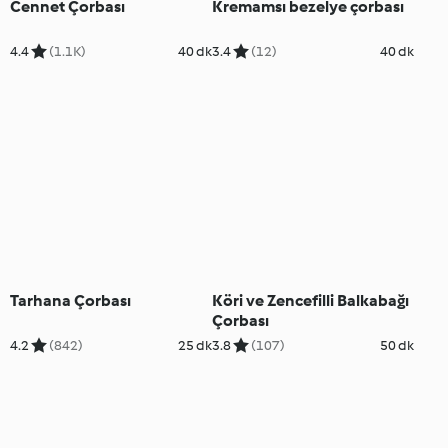
Cennet Çorbası
Kremamsı bezelye çorbası
4.4
(1.1K)
40 dk
3.4
(12)
40 dk
Tarhana Çorbası
Köri ve Zencefilli Balkabağı
Çorbası
4.2
(842)
25 dk
3.8
(107)
50 dk