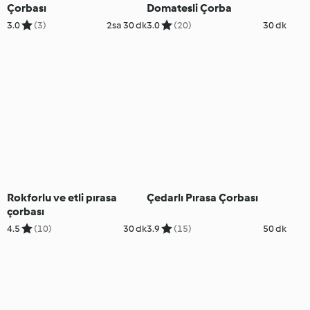
Çorbası
Domatesli Çorba
3.0
(3)
2sa 30 dk
3.0
(20)
30 dk
Rokforlu ve etli pırasa
Çedarlı Pırasa Çorbası
çorbası
4.5
(10)
30 dk
3.9
(15)
50 dk