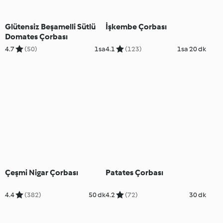
Glütensiz Beşamelli Sütlü
İşkembe Çorbası
Domates Çorbası
4.7
(50)
1sa
4.1
(123)
1sa 20 dk
Çeşmi Nigar Çorbası
Patates Çorbası
4.4
(382)
50 dk
4.2
(72)
30 dk