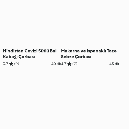
Hindistan Cevizi Sütlü Bal
Makarna ve Ispanaklı Taze
Kabağı Çorbası
Sebze Çorbası
3.7
(9)
40 dk
4.7
(7)
45 dk