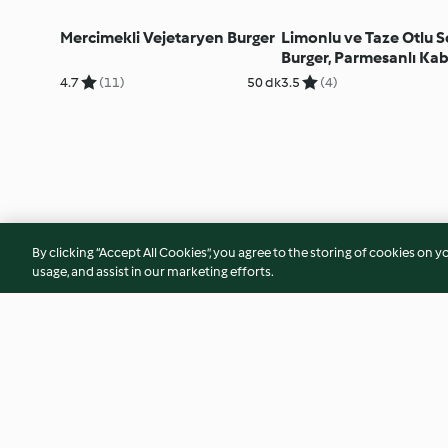
Mercimekli Vejetaryen Burger
Limonlu ve Taze Otlu
Burger, Parmesanlı Kab
4.7
(11)
50 dk
3.5
(4)
By clicking “Accept All Cookies”, you agree to the storing of cookies on y
usage, and assist in our marketing efforts.
© Telif Hakkı 2026
Hizmet Koşulları
Gizlilik Politikası
Sorumluluğu