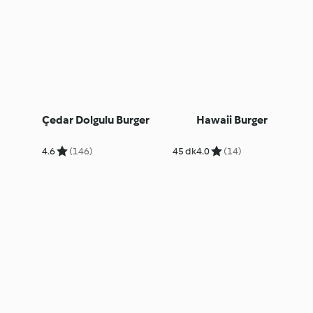
Çedar Dolgulu Burger
Hawaii Burger
4.6
(146)
45 dk
4.0
(14)