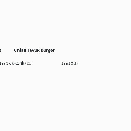
e
Chialı Tavuk Burger
1sa 5 dk
4.1
(21)
1sa 10 dk