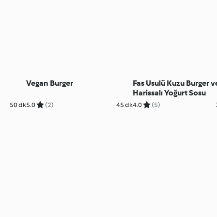
Vegan Burger
Fas Usulü Kuzu Burger v
Harissalı Yoğurt Sosu
50 dk
5.0
(2)
45 dk
4.0
(5)