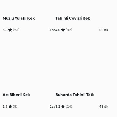
Muzlu Yulaflı Kek
Tahinli Cevizli Kek
3.8
(23)
1sa
4.0
(82)
55 dk
Acı Biberli Kek
Buharda Tahinli Tatlı
1.9
(8)
2sa
3.2
(24)
45 dk