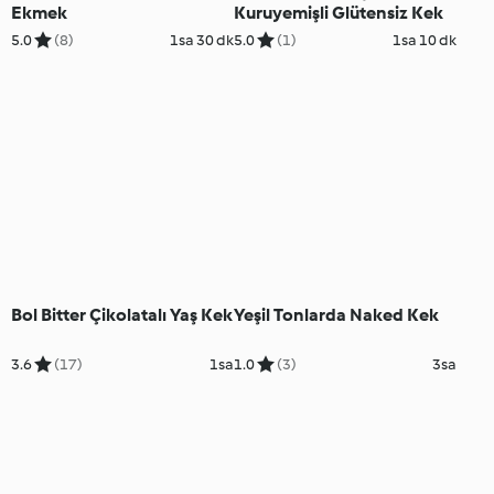
Ekmek
Kuruyemişli Glütensiz Kek
5.0
(8)
1sa 30 dk
5.0
(1)
1sa 10 dk
Bol Bitter Çikolatalı Yaş Kek
Yeşil Tonlarda Naked Kek
3.6
(17)
1sa
1.0
(3)
3sa