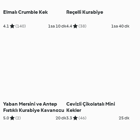
Elmalı Crumble Kek
Reçelli Kurabiye
4.1
(140)
1sa 10 dk
4.4
(38)
1sa 40 dk
Yaban Mersini ve Antep
Cevizli Çikolatalı Mini
Fıstıklı Kurabiye Kavanozu
Kekler
5.0
(2)
20 dk
3.3
(46)
25 dk