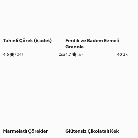
Tahinli Çörek (6 adet)
Fındık ve Badem Ezmeli
Granola
4.6
(24)
2sa
4.7
(6)
40 dk
Marmelatlı Çörekler
Glütensiz Çikolatalı Kek