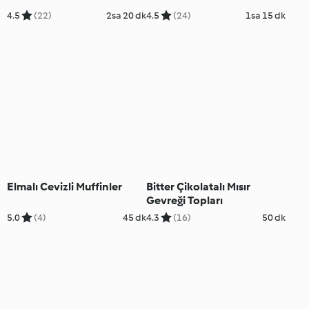
4.5
(22)
2sa 20 dk
4.5
(24)
1sa 15 dk
Elmalı Cevizli Muffinler
Bitter Çikolatalı Mısır
Gevreği Topları
5.0
(4)
45 dk
4.3
(16)
50 dk