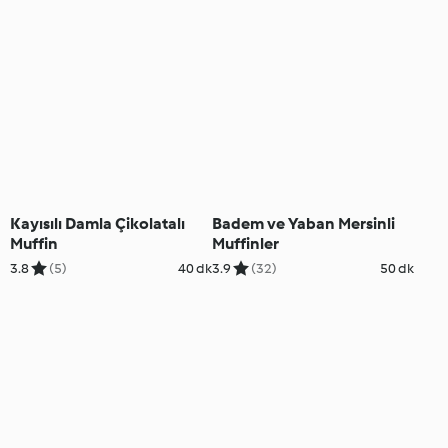
Kayısılı Damla Çikolatalı
Badem ve Yaban Mersinli
Muffin
Muffinler
3.8
(5)
40 dk
3.9
(32)
50 dk