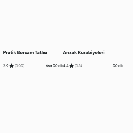
Pratik Borcam Tatlısı
Anzak Kurabiyeleri
2.9
(103)
6sa 30 dk
4.4
(18)
30 dk