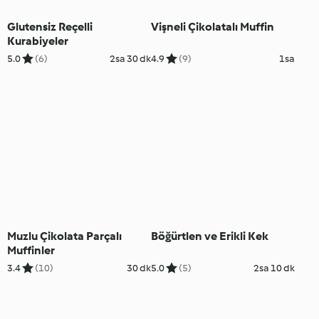
Glutensiz Reçelli
Vişneli Çikolatalı Muffin
Kurabiyeler
5.0
(6)
2sa 30 dk
4.9
(9)
1sa
Muzlu Çikolata Parçalı
Böğürtlen ve Erikli Kek
Muffinler
3.4
(10)
30 dk
5.0
(5)
2sa 10 dk