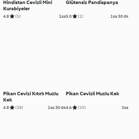
Hindistan Cevizli Mini
Glütensiz Pandispanya
Kurabiyeler
4.8
(5)
1sa
5.0
(1)
1sa 30 dk
Pikan Cevizi Kıtırlı Muzlu
Pikan Cevizli Muzlu Kek
Kek
4.8
(28)
1sa 30 dk
4.6
(25)
2sa