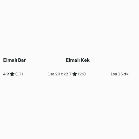
Elmalı Bar
Elmalı Kek
4.9
(17)
1sa 20 dk
2.7
(29)
1sa 15 dk