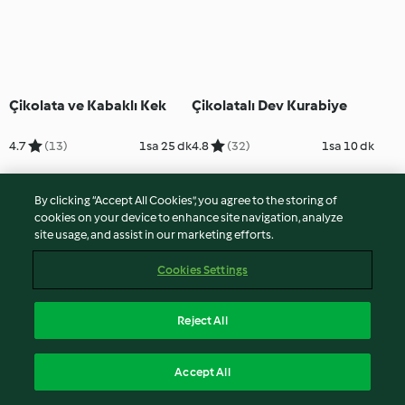
Çikolata ve Kabaklı Kek
Çikolatalı Dev Kurabiye
4.7
(13)
1sa 25 dk
4.8
(32)
1sa 10 dk
By clicking “Accept All Cookies”, you agree to the storing of
cookies on your device to enhance site navigation, analyze
site usage, and assist in our marketing efforts.
Cookies Settings
Reject All
Çilekli Frambuazlı
Şeftali ve Kirazlı Kek
Accept All
Cheesecake