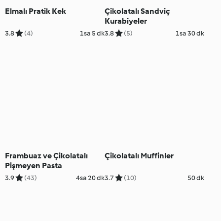
Elmalı Pratik Kek
Çikolatalı Sandviç
Kurabiyeler
3.8
(4)
1sa 5 dk
3.8
(5)
1sa 30 dk
Frambuaz ve Çikolatalı
Çikolatalı Muffinler
Pişmeyen Pasta
3.9
(43)
4sa 20 dk
3.7
(10)
50 dk