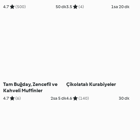
4.7
(500)
50 dk
3.5
(4)
1sa 20 dk
Tam Buğday, Zencefil ve
Çikolatalı Kurabiyeler
Kahveli Muffinler
4.7
(6)
2sa 5 dk
4.6
(140)
30 dk