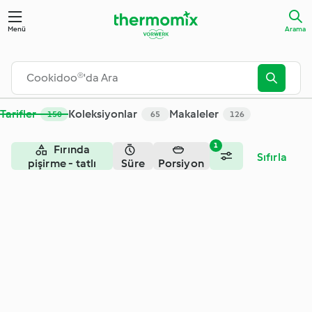
Arama - Cookidoo® – resmi Thermomix® tarif platformu
Menü
Arama
Tarifler
Koleksiyonlar
Makaleler
150
65
126
1
Fırında
Sıfırla
pişirme - tatlı
Süre
Porsiyon