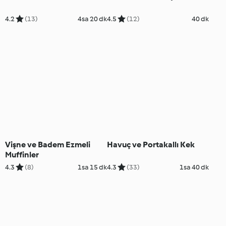
4.2
(13)
4sa 20 dk
4.5
(12)
40 dk
Vişne ve Badem Ezmeli
Havuç ve Portakallı Kek
Muffinler
4.3
(8)
1sa 15 dk
4.3
(33)
1sa 40 dk