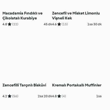
Macadamia Fındıklı ve
Zencefil ve Misket Limonlu
Çikolatalı Kurabiye
Vişneli Kek
4.8
(22)
45 dk
4.6
(13)
1sa 30 dk
Zencefilli Tarçınlı Bisküvi
Kremalı Portakallı Muffinler
4.2
(56)
2sa 20 dk
4.8
(4)
1sa