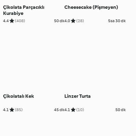
Çikolata Parçacıklı
Cheesecake (Pişmeyen)
Kurabiye
4.4
(408)
50 dk
4.0
(28)
5sa 30 dk
Çikolatalı Kek
Linzer Turta
4.1
(85)
45 dk
4.1
(10)
50 dk