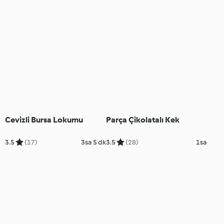
Cevizli Bursa Lokumu
Parça Çikolatalı Kek
3.5
(17)
3sa 5 dk
3.5
(28)
1sa