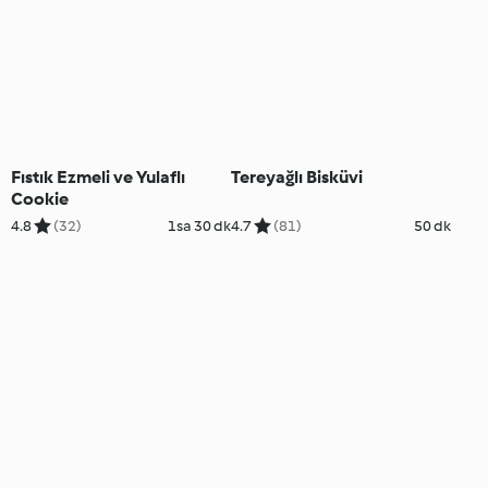
Fıstık Ezmeli ve Yulaflı
Tereyağlı Bisküvi
Cookie
4.8
(32)
1sa 30 dk
4.7
(81)
50 dk