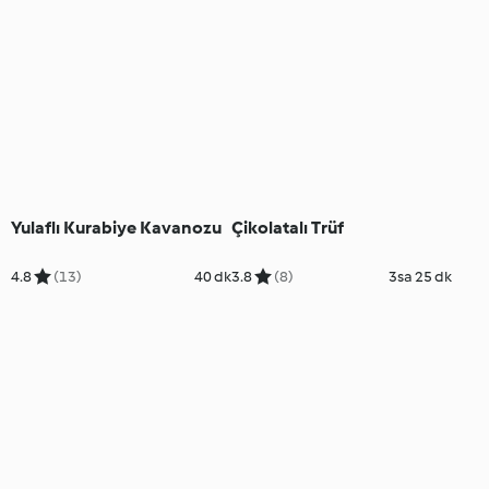
Yulaflı Kurabiye Kavanozu
Çikolatalı Trüf
4.8
(13)
40 dk
3.8
(8)
3sa 25 dk