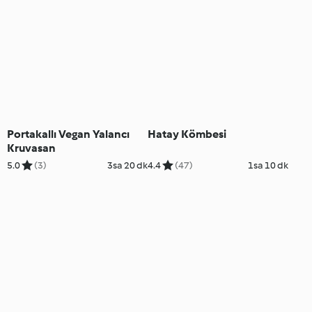
Portakallı Vegan Yalancı
Hatay Kömbesi
Kruvasan
5.0
(3)
3sa 20 dk
4.4
(47)
1sa 10 dk