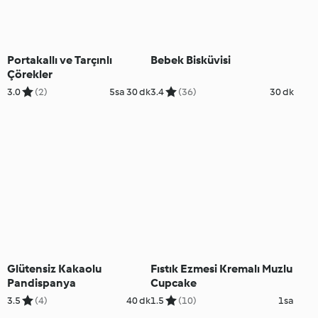
Portakallı ve Tarçınlı
Bebek Bisküvisi
Çörekler
3.0
(2)
5sa 30 dk
3.4
(36)
30 dk
Glütensiz Kakaolu
Fıstık Ezmesi Kremalı Muzlu
Pandispanya
Cupcake
3.5
(4)
40 dk
1.5
(10)
1sa