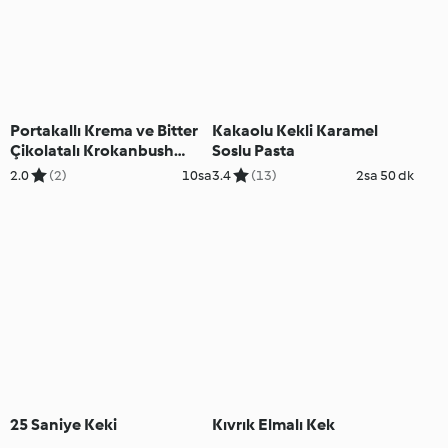
Portakallı Krema ve Bitter
Kakaolu Kekli Karamel
Çikolatalı Krokanbush
Soslu Pasta
(Croquembouche)
2.0
(2)
10sa
3.4
(13)
2sa 50 dk
25 Saniye Keki
Kıvrık Elmalı Kek