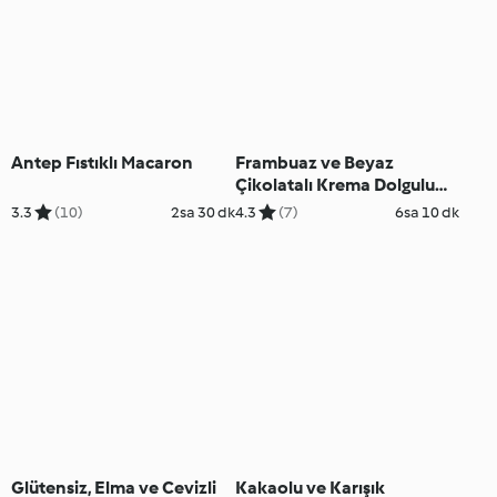
Antep Fıstıklı Macaron
Frambuaz ve Beyaz
Çikolatalı Krema Dolgulu
Kıtır Puflar
3.3
(10)
2sa 30 dk
4.3
(7)
6sa 10 dk
Glütensiz, Elma ve Cevizli
Kakaolu ve Karışık