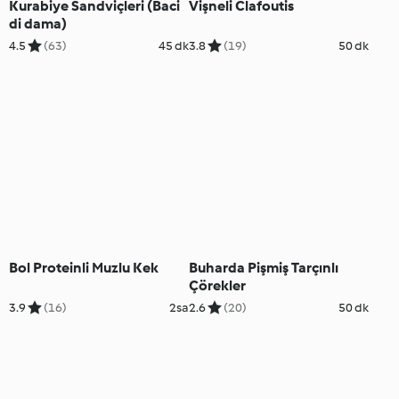
Kurabiye Sandviçleri (Baci
Vişneli Clafoutis
di dama)
4.5
(63)
45 dk
3.8
(19)
50 dk
Bol Proteinli Muzlu Kek
Buharda Pişmiş Tarçınlı
Çörekler
3.9
(16)
2sa
2.6
(20)
50 dk