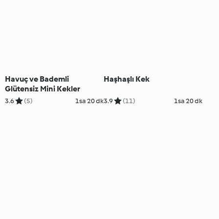
Havuç ve Bademli
Haşhaşlı Kek
Glütensiz Mini Kekler
3.6
(5)
1sa 20 dk
3.9
(11)
1sa 20 dk