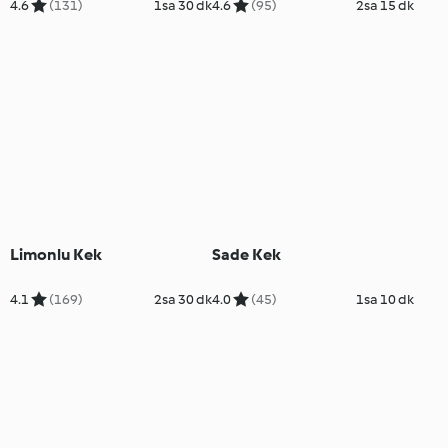
4.6
(131)
1sa 30 dk
4.6
(95)
2sa 15 dk
Limonlu Kek
Sade Kek
4.1
(169)
2sa 30 dk
4.0
(45)
1sa 10 dk