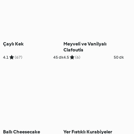
Çaylı Kek
Meyveli ve Vanilyalı
Clafoutis
4.1
(67)
45 dk
4.5
(6)
50 dk
Ballı Cheesecake
Yer Fıstıklı Kurabiyeler