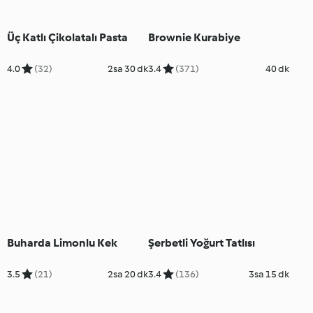
Üç Katlı Çikolatalı Pasta
Brownie Kurabiye
4.0
(32)
2sa 30 dk
3.4
(371)
40 dk
Buharda Limonlu Kek
Şerbetli Yoğurt Tatlısı
3.5
(21)
2sa 20 dk
3.4
(136)
3sa 15 dk