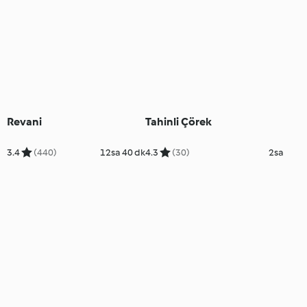
Revani
Tahinli Çörek
3.4
(440)
12sa 40 dk
4.3
(30)
2sa