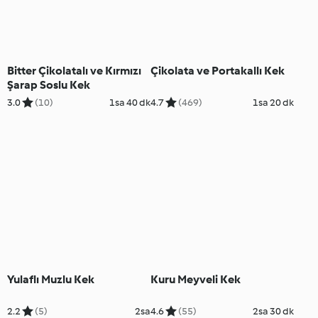
Bitter Çikolatalı ve Kırmızı
Çikolata ve Portakallı Kek
Şarap Soslu Kek
3.0
(10)
1sa 40 dk
4.7
(469)
1sa 20 dk
Yulaflı Muzlu Kek
Kuru Meyveli Kek
2.2
(5)
2sa
4.6
(55)
2sa 30 dk