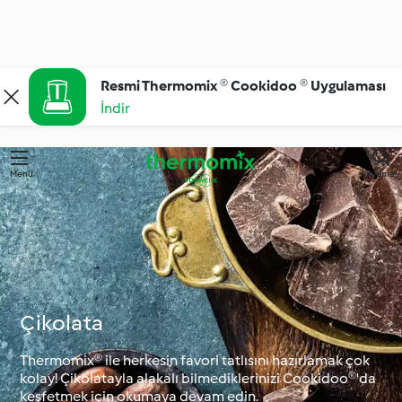
Resmi Thermomix ® Cookidoo ® Uygulaması
İndir
Menü
Arama
Çikolata
Thermomix® ile herkesin favori tatlısını hazırlamak çok
kolay! Çikolatayla alakalı bilmediklerinizi Cookidoo®'da
keşfetmek için okumaya devam edin.