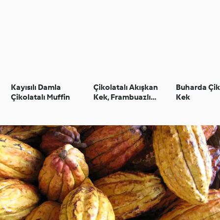
Kayısılı Damla
Çikolatalı Akışkan
Buharda Çik
Çikolatalı Muffin
Kek, Frambuazlı
Kek
Pratik Dondurma