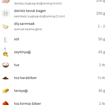
200 g
derisiz, kuşbaşı doğranmış (4 cm)
derisiz tavuk baget
200 g
kemiksiz, kuşbaşı doğranmış (2 cm)
diş sarımsak
1 - 2
damak tadına göre
süt
50 g
zeytinyağı
45 g
tuz
1 tk
toz karabiber
½ tk
tereyağı
30 g
toz kırmızı biber
1 tk