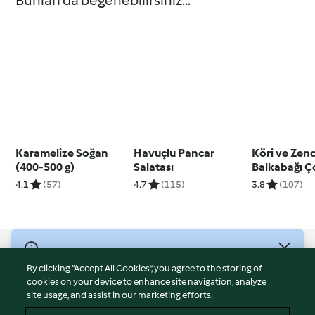
Bunları da beğenebilirsiniz...
Karamelize Soğan
Havuçlu Pancar
Köri ve Zence
(400-500 g)
Salatası
Balkabağı Ç
4.1
(57)
4.7
(115)
3.8
(107)
© Telif Hakkı 2026
By clicking “Accept All Cookies”, you agree to the storing of
Hizmet Koşulları
cookies on your device to enhance site navigation, analyze
site usage, and assist in our marketing efforts.
Gizlilik Politikası