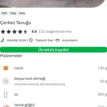
TM7
TM6
TM5
Çerkez Tavuğu
4.4
131 değerlendirme
Hazırlık 15 dk
Toplam 1sa
6 porsiyon
Ücretsiz kaydol
Malzemeler
ceviz
130 g
beyaz tost ekmeği
60 g
kenarları alınmış, dörde bölünmüş
su
800 g
tavuk göğsü