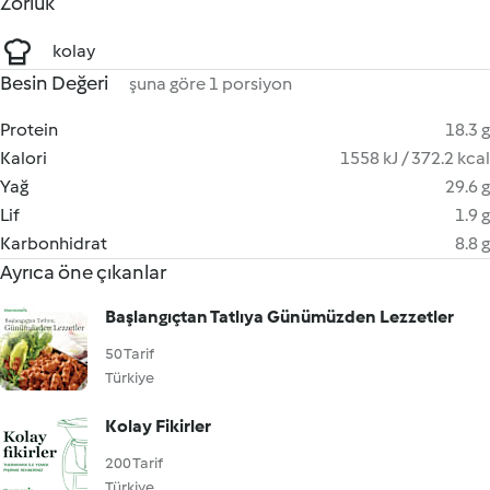
Zorluk
kolay
Besin Değeri
şuna göre 1 porsiyon
Protein
18.3 g
Kalori
1558 kJ / 372.2 kcal
Yağ
29.6 g
Lif
1.9 g
Karbonhidrat
8.8 g
Ayrıca öne çıkanlar
Başlangıçtan Tatlıya Günümüzden Lezzetler
50 Tarif
Türkiye
Kolay Fikirler
200 Tarif
Türkiye