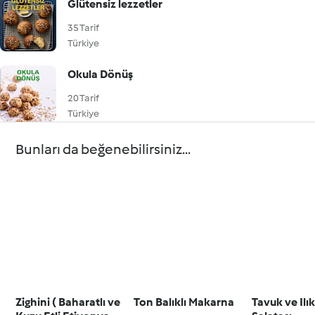
Glütensiz lezzetler
35 Tarif
Türkiye
Okula Dönüş
20 Tarif
Türkiye
Bunları da beğenebilirsiniz...
Zighini ( Baharatlı ve
Ton Balıklı Makarna
Tavuk ve Ilı