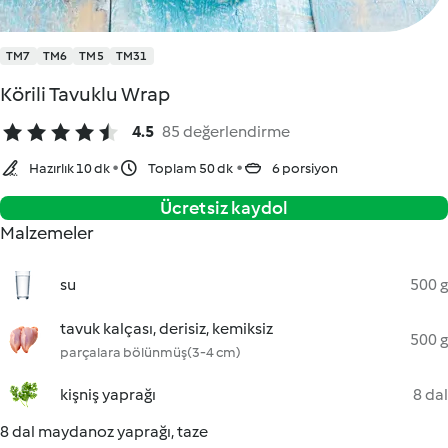
TM7
TM6
TM5
TM31
Körili Tavuklu Wrap
4.5
85 değerlendirme
Hazırlık 10 dk
Toplam 50 dk
6 porsiyon
Ücretsiz kaydol
Malzemeler
su
500 g
tavuk kalçası, derisiz, kemiksiz
500 g
parçalara bölünmüş(3-4 cm)
kişniş yaprağı
8 dal
8 dal maydanoz yaprağı, taze