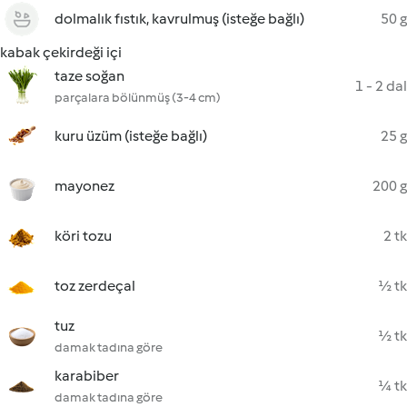
dolmalık fıstık, kavrulmuş (isteğe bağlı)
50 g
kabak çekirdeği içi
taze soğan
1 - 2 dal
parçalara bölünmüş (3-4 cm)
kuru üzüm (isteğe bağlı)
25 g
mayonez
200 g
köri tozu
2 tk
toz zerdeçal
½ tk
tuz
½ tk
damak tadına göre
karabiber
¼ tk
damak tadına göre