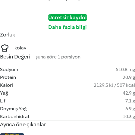
Ücretsiz kaydol
Daha fazla bilgi
Zorluk
kolay
Besin Değeri
şuna göre 1 porsiyon
Sodyum
510.8 mg
Protein
20.9 g
Kalori
2129.5 kJ / 507 kcal
Yağ
42.9 g
Lif
7.1 g
Doymuş Yağ
6.9 g
Karbonhidrat
10.3 g
Ayrıca öne çıkanlar