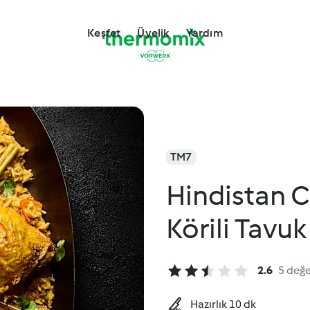
Keşfet
Üyelik
Yardım
TM7
Hindistan Ce
Körili Tavuk
2.6
5 değ
Hazırlık 10 dk