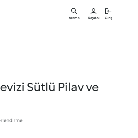
Ana
içeriğe
Arama
Kaydol
Giriş
geç
vizi Sütlü Pilav ve
erlendirme