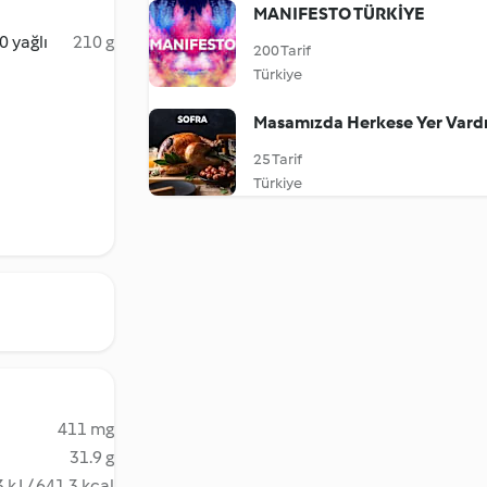
MANIFESTO TÜRKİYE
 yağlı
210 g
200 Tarif
Türkiye
Masamızda Herkese Yer Vardı
25 Tarif
Türkiye
411 mg
31.9 g
 kJ / 641.3 kcal