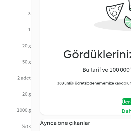
3
1
20 g
Gördüklerini
50 g
Bu tarif ve 100 000'
2 adet
30 günlük ücretsiz denememize kaydolun 
20 g
Ücr
1000 g
Dah
Ayrıca öne çıkanlar
½ tk