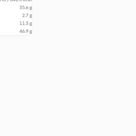
35.6 g
2.7 g
11.3 g
46.9 g