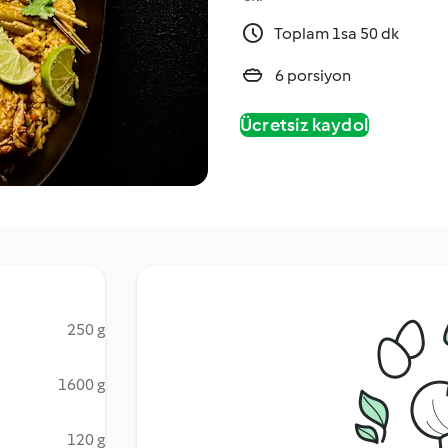
Toplam 1sa 50 dk
6 porsiyon
Ücretsiz kaydol
250 g
1600 g
120 g