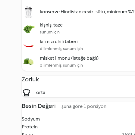
konserve Hindistan cevizi sütü, minimum %20
kişniş, taze
sunum için
kırmızı chili biberi
dilimlenmiş, sunum için
misket limonu (isteğe bağlı)
dilimlenmiş, sunum için
Zorluk
orta
Besin Değeri
şuna göre 1 porsiyon
Sodyum
Protein
Kalori
2683.3