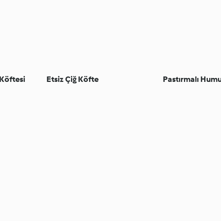
Köftesi
Etsiz Çiğ Köfte
Pastırmalı Hum