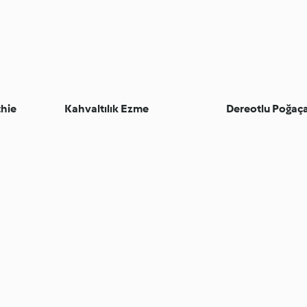
thie
Kahvaltılık Ezme
Dereotlu Poğaç