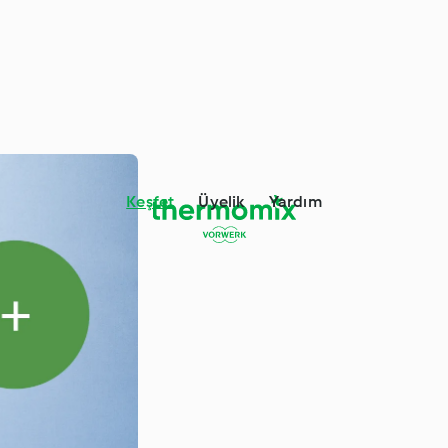
Keşfet
Üyelik
Yardım