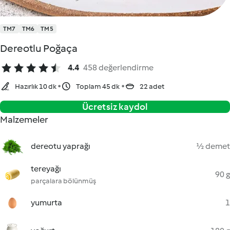
TM7
TM6
TM5
Dereotlu Poğaça
4.4
458 değerlendirme
Hazırlık 10 dk
Toplam 45 dk
22 adet
Ücretsiz kaydol
Malzemeler
dereotu yaprağı
½ demet
tereyağı
90 g
parçalara bölünmüş
yumurta
1