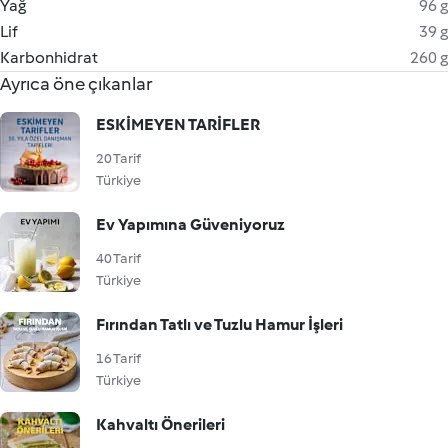
Yağ
96 g
Lif
39 g
Karbonhidrat
260 g
Ayrıca öne çıkanlar
ESKİMEYEN TARİFLER
20 Tarif
Türkiye
Ev Yapımına Güveniyoruz
40 Tarif
Türkiye
Fırından Tatlı ve Tuzlu Hamur İşleri
16 Tarif
Türkiye
Kahvaltı Önerileri