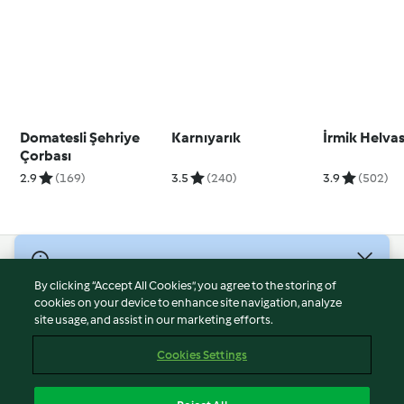
Domatesli Şehriye
Karnıyarık
İrmik Helvas
Çorbası
2.9
(169)
3.5
(240)
3.9
(502)
© Telif Hakkı 2026
By clicking “Accept All Cookies”, you agree to the storing of
Hizmet Koşulları
cookies on your device to enhance site navigation, analyze
site usage, and assist in our marketing efforts.
Gizlilik Politikası
Sorumluluğun Reddi
Cookies Settings
Firma Bilgileri
Çerezler