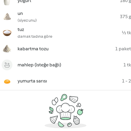
yoğurt
180 g
un
375 g
(siyez unu)
tuz
½ tk
damak tadına göre
kabartma tozu
1 paket
mahlep (isteğe bağlı)
1 tk
yumurta sarısı
1 - 2