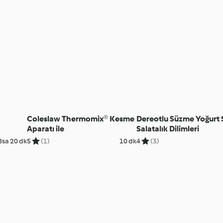
Coleslaw Thermomix® Kesme
Dereotlu Süzme Yoğurt 
Aparatı ile
Salatalık Dilimleri
8sa 20 dk
5
(1)
10 dk
4
(3)