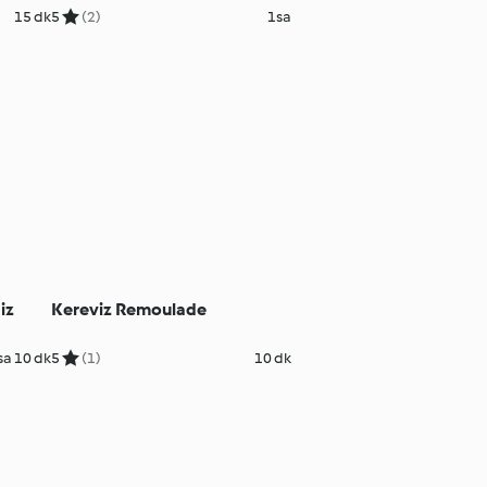
15 dk
5
(2)
1sa
iz
Kereviz Remoulade
sa 10 dk
5
(1)
10 dk