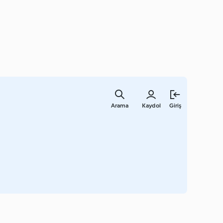
Ana
içeriğe
Arama
Kaydol
Giriş
geç