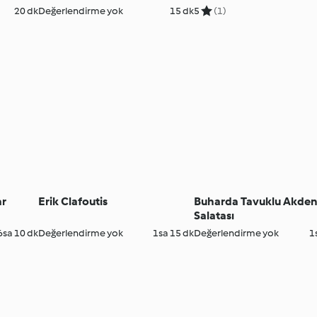
20 dk
Değerlendirme yok
15 dk
5
(1)
ar
Erik Clafoutis
Buharda Tavuklu Akden
Salatası
6sa 10 dk
Değerlendirme yok
1sa 15 dk
Değerlendirme yok
1