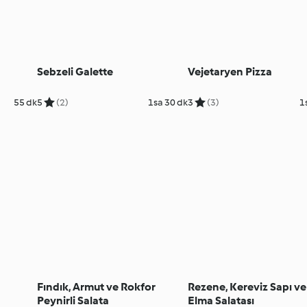
Sebzeli Galette
Vejetaryen Pizza
55 dk
5
(2)
1sa 30 dk
3
(3)
1
Fındık, Armut ve Rokfor
Rezene, Kereviz Sapı ve 
Peynirli Salata
Elma Salatası