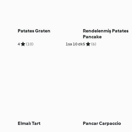
Patates Graten
Rendelenmiş Patates
Pancake
4
(10)
1sa 10 dk
5
(6)
Elmalı Tart
Pancar Carpaccio