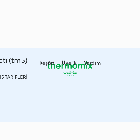
tı (tm5)
Keşfet
Üyelik
Yardım
5 TARİFLERİ