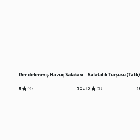
Rendelenmiş Havuç Salatası
Salatalık Turşusu (Tatlı)
5
(4)
10 dk
2
(1)
4