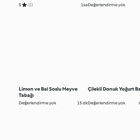
5
(2)
1sa
Değerlendirme yok
Limon ve Bal Soslu Meyve
Çilekli Donuk Yoğurt B
Tabağı
Değerlendirme yok
15 dk
Değerlendirme yok