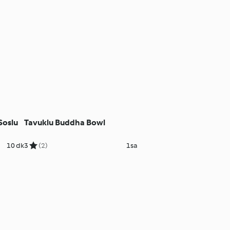
Soslu
Tavuklu Buddha Bowl
10 dk
3
(2)
1sa