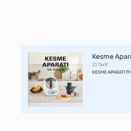
Kesme Apara
21 Tarif
KESME APARATI TM