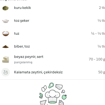
kuru kekik
2 tk
toz şeker
½ tk
tuz
¼ - ½ tk
biber, toz
¼ tk
beyaz peynir, sert
70 - 100 g
parçalanmış
Kalamata zeytini, çekirdeksiz
50 g