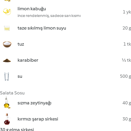
limon kabuğu
1 yk
ince rendelenmiş, sadece sarı kısmı
taze sıkılmış limon suyu
20 g
tuz
1 tk
karabiber
½ tk
su
500 g
Salata Sosu
sızma zeytinyağı
40 g
kırmızı şarap sirkesi
30 g
30 g elma sirkesi