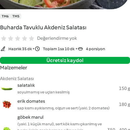
TM6
TM5
Buharda Tavuklu Akdeniz Salatası
Değerlendirme yok
Hazırlık 35 dk
Toplam 1sa 10 dk
4 porsiyon
Ücretsiz kaydol
Malzemeler
Akdeniz Salatası
salatalık
150 g
soyulmamış ve uçları kesilmiş
erik domates
180 g
sap kısmı ayıklanmış, olgun ve sert (yakl. 2 domates)
göbek marul
(yakl. 1 küçük marul), sert kök kısmı çıkarılmış ve
350 - 400 g