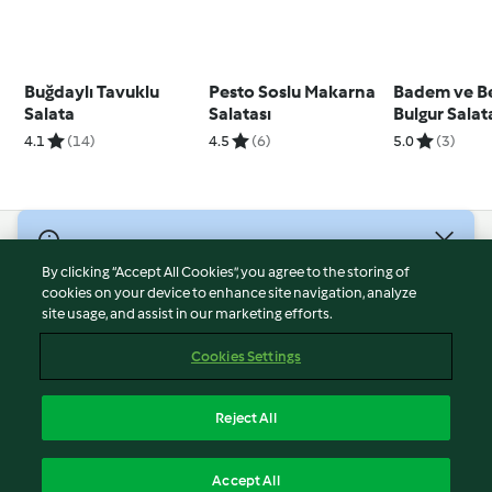
Buğdaylı Tavuklu
Pesto Soslu Makarna
Badem ve Be
Salata
Salatası
Bulgur Salat
4.1
(14)
4.5
(6)
5.0
(3)
© Telif Hakkı 2026
By clicking “Accept All Cookies”, you agree to the storing of
Hizmet Koşulları
cookies on your device to enhance site navigation, analyze
site usage, and assist in our marketing efforts.
Gizlilik Politikası
Sorumluluğun Reddi
Cookies Settings
Firma Bilgileri
Çerezler
Reject All
İçeriği bildir
Türkçe
Accept All