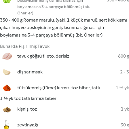
besleyicinin geniş kısmına sığması için
boylamasına 3-4 parçaya bölünmüş (bk.
Öneriler)
350 - 400 g Roman marulu, (yakl. 1 küçük marul), sert kök kısmı
çıkarılmış ve besleyicinin geniş kısmına sığması için
boylamasına 3-4 parçaya bölünmüş (bk. Öneriler)
Buharda Pişirilmiş Tavuk
tavuk göğsü fileto, derisiz
600 g
diş sarımsak
2 - 3
tütsülenmiş (füme) kırmızı toz biber, tatlı
1 ½ yk
1 ½ yk toz tatlı kırmızı biber
kişniş, toz
1 yk
zeytinyağı
30 g