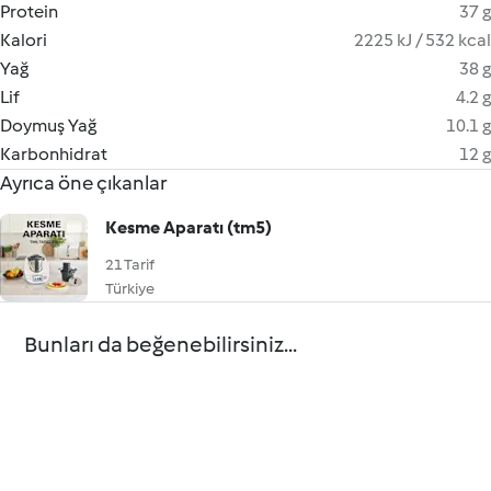
Protein
37 g
Kalori
2225 kJ / 532 kcal
Yağ
38 g
Lif
4.2 g
Doymuş Yağ
10.1 g
Karbonhidrat
12 g
Ayrıca öne çıkanlar
Kesme Aparatı (tm5)
21 Tarif
Türkiye
Bunları da beğenebilirsiniz...