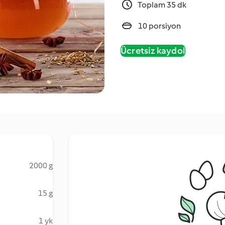
Toplam 35 dk
10 porsiyon
Ücretsiz kaydol
2000 g
15 g
1 yk