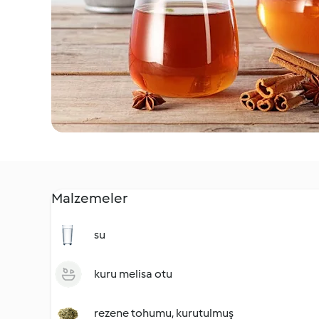
Malzemeler
su
kuru melisa otu
rezene tohumu, kurutulmuş