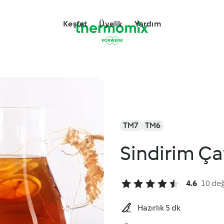
Keşfet
Üyelik
Yardım
TM7
TM6
Sindirim Ça
4.6
10 de
Hazırlık 5 dk