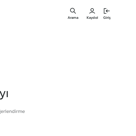
Ana
içeriğe
Arama
Kaydol
Giriş
geç
yı
ğerlendirme