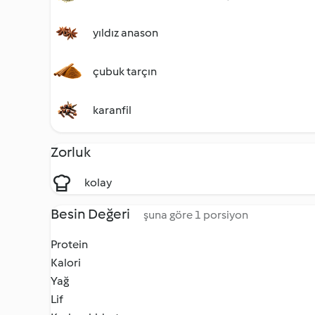
yıldız anason
çubuk tarçın
karanfil
Zorluk
kolay
Besin Değeri
şuna göre 1 porsiyon
Protein
Kalori
Yağ
Lif