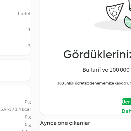
1 adet
1
3
Gördüklerini
Bu tarif ve 100 000'
30 günlük ücretsiz denememize kaydolun 
Ücr
0 g
5.9 kJ / 1.4 kcal
Dah
0 g
Ayrıca öne çıkanlar
0 g