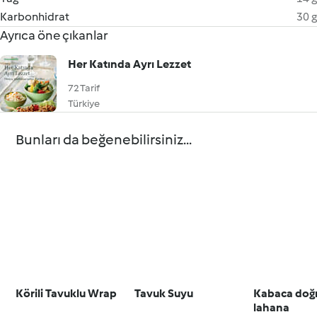
Karbonhidrat
30 g
Ayrıca öne çıkanlar
Her Katında Ayrı Lezzet
72 Tarif
Türkiye
Bunları da beğenebilirsiniz...
Körili Tavuklu Wrap
Tavuk Suyu
Kabaca doğ
lahana