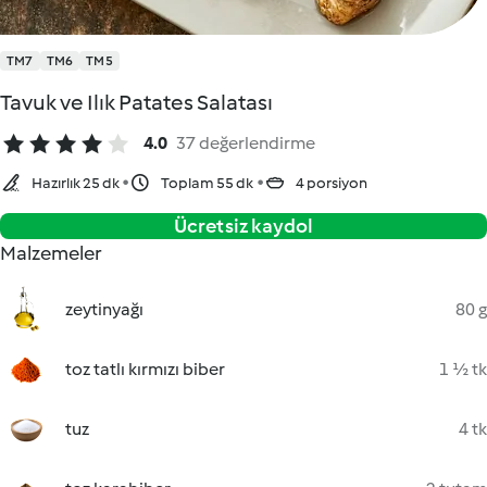
TM7
TM6
TM5
Tavuk ve Ilık Patates Salatası
4.0
37 değerlendirme
Hazırlık 25 dk
Toplam 55 dk
4 porsiyon
Ücretsiz kaydol
Malzemeler
zeytinyağı
80 g
toz tatlı kırmızı biber
1 ½ tk
tuz
4 tk