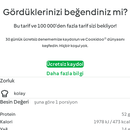
Gördüklerinizi beğendiniz mi?
Bu tarif ve 100 000'den fazla tarif sizi bekliyor!
30 günlük ücretsiz denememize kaydolun ve Cookidoo® dünyasını
keşfedin. Hiçbir koşul yok.
Ücretsiz kaydol
Daha fazla bilgi
Zorluk
kolay
Besin Değeri
şuna göre 1 porsiyon
Protein
52 g
Kalori
1978 kJ / 473 kcal
Yağ
14 g