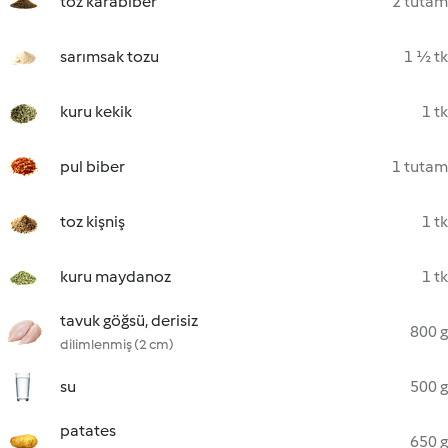
toz karabiber
2 tutam
sarımsak tozu
1 ½ tk
kuru kekik
1 tk
pul biber
1 tutam
toz kişniş
1 tk
kuru maydanoz
1 tk
tavuk göğsü, derisiz
800 g
dilimlenmiş (2 cm)
su
500 g
patates
650 g