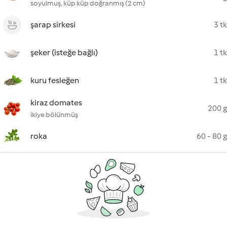
soyulmuş, küp küp doğranmış (2 cm)
şarap sirkesi
3 tk
şeker (isteğe bağlı)
1 tk
kuru fesleğen
1 tk
kiraz domates
200 g
ikiye bölünmüş
roka
60 - 80 g