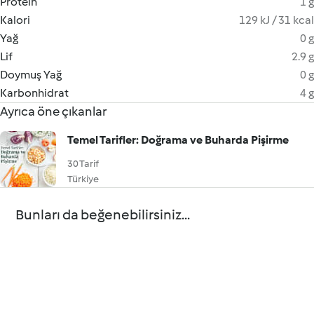
Protein
1 g
Kalori
129 kJ / 31 kcal
Yağ
0 g
Lif
2.9 g
Doymuş Yağ
0 g
Karbonhidrat
4 g
Ayrıca öne çıkanlar
Temel Tarifler: Doğrama ve Buharda Pişirme
30 Tarif
Türkiye
Bunları da beğenebilirsiniz...