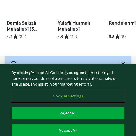
Damla Sakızlı
Yulaflı Hurmalı
Rendelenmi
Muhallebi (3
Muhallebi
porsiyon)
4.2
(34)
4.9
(24)
3.8
(5)
© Telif Hakkı 2026
By clicking “Accept All Cookies”, you agree to the storing of
Hizmet Koşulları
cookies on your device to enhance site navigation, analyze
site usage, and assist in our marketing efforts.
Gizlilik Politikası
Sorumluluğun Reddi
Cookies Settings
Firma Bilgileri
Çerezler
Reject All
İçeriği bildir
Türkçe
Accept All