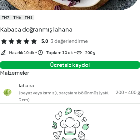
TM7
TM6
TM5
Kabaca doğranmış lahana
5.0
3 değerlendirme
Hazırlık 10 dk
Toplam 10 dk
200 g
Ücretsiz kaydol
Malzemeler
lahana
200 - 400 g
(beyaz veya kırmızı), parçalara bölünmüş (yakl.
3 cm)