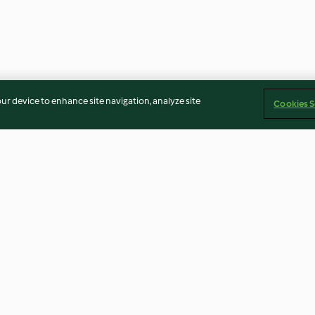
our device to enhance site navigation, analyze site
Cookies S
u
Sotelenmiş Bonfile ve Soğan
Biberli Tavuk Şiş
3.7
(70)
3.9
(36)