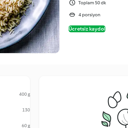
Toplam 50 dk
4 porsiyon
Ücretsiz kaydol
400 g
130
60 g