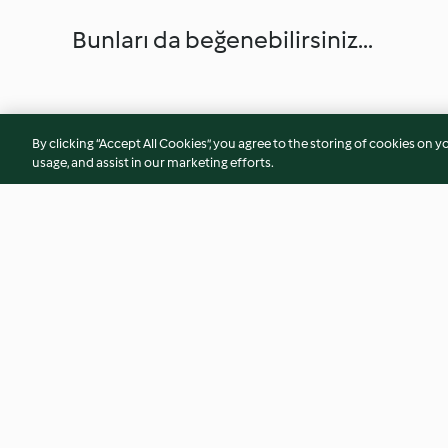
Bunları da beğenebilirsiniz...
By clicking “Accept All Cookies”, you agree to the storing of cookies on y
usage, and assist in our marketing efforts.
Havuç Çorbası
Hafif Domates Sos
3.9
(39)
4.0
(16)