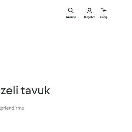
Ana
içeriğe
Arama
Kaydol
Giriş
geç
zeli tavuk
ğerlendirme