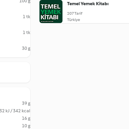
100 g
Temel Yemek Kitabı
207 Tarif
1 tk
Türkiye
1 tk
30 g
39 g
32 kJ / 342 kcal
16 g
10 g