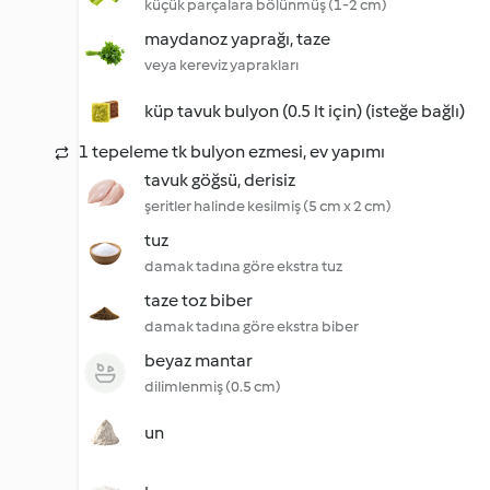
küçük parçalara bölünmüş (1-2 cm)
maydanoz yaprağı, taze
veya kereviz yaprakları
küp tavuk bulyon (0.5 lt için) (isteğe bağlı)
1 tepeleme tk bulyon ezmesi, ev yapımı
tavuk göğsü, derisiz
şeritler halinde kesilmiş (5 cm x 2 cm)
tuz
damak tadına göre ekstra tuz
taze toz biber
damak tadına göre ekstra biber
beyaz mantar
dilimlenmiş (0.5 cm)
un