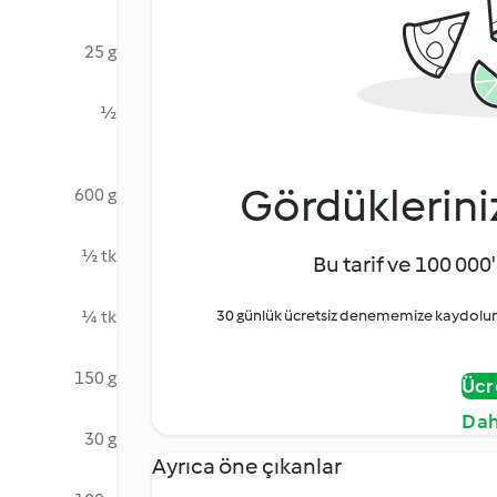
25 g
½
Gördüklerini
600 g
½ tk
Bu tarif ve 100 000'
¼ tk
30 günlük ücretsiz denememize kaydolun 
150 g
Ücr
Dah
30 g
Ayrıca öne çıkanlar