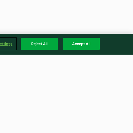
ettings
Reject All
Accept All
 ve Pirinç Pilavı
Yoğurtlu Pancar Ezmesi
3.0
(45)