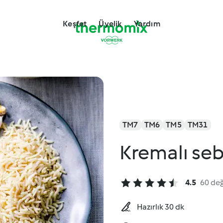
Keşfet
Üyelik
Yardım
TM7
TM6
TM5
TM31
Kremalı seb
4.5
60 de
Hazırlık 30 dk