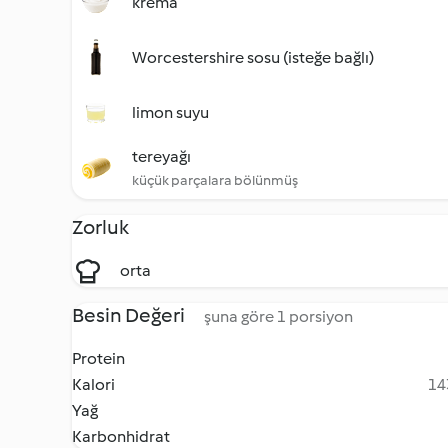
krema
Worcestershire sosu (isteğe bağlı)
limon suyu
tereyağı
küçük parçalara bölünmüş
Zorluk
orta
Besin Değeri
şuna göre 1 porsiyon
Protein
Kalori
14
Yağ
Karbonhidrat