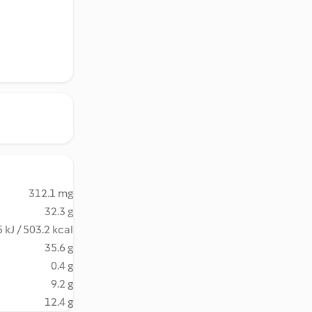
312.1 mg
32.3 g
 kJ / 503.2 kcal
35.6 g
0.4 g
9.2 g
12.4 g