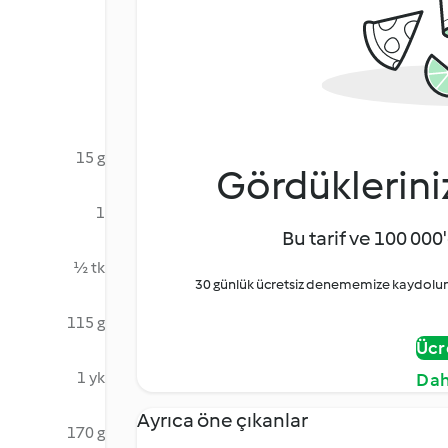
15 g
Gördüklerini
1
Bu tarif ve 100 000'
½ tk
30 günlük ücretsiz denememize kaydolun 
115 g
Ücr
1 yk
Dah
Ayrıca öne çıkanlar
170 g