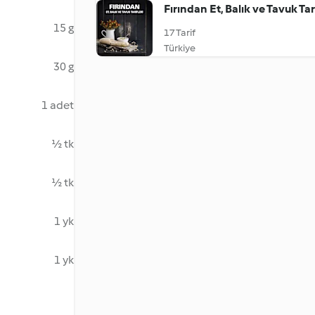
Fırından Et, Balık ve Tavuk Tari
15 g
17 Tarif
Türkiye
30 g
1 adet
½ tk
½ tk
1 yk
1 yk