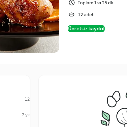
Toplam 1sa 25 dk
12 adet
Ücretsiz kaydol
12
2 yk