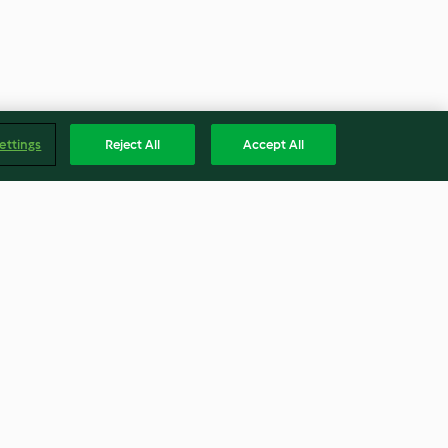
ettings
Reject All
Accept All
y
Sarımsak ve Taze Baharatlı
Marinasyon ve Salata Sosu
4.5
(2)