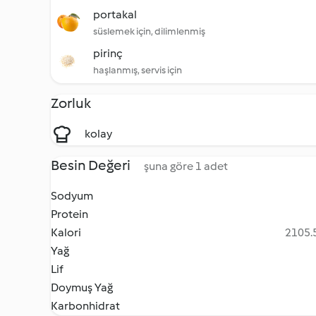
portakal
süslemek için, dilimlenmiş
pirinç
haşlanmış, servis için
Zorluk
kolay
Besin Değeri
şuna göre 1 adet
Sodyum
Protein
Kalori
2105.5
Yağ
Lif
Doymuş Yağ
Karbonhidrat