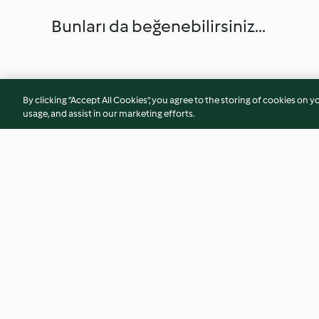
Bunları da beğenebilirsiniz...
By clicking “Accept All Cookies”, you agree to the storing of cookies on y
usage, and assist in our marketing efforts.
Ton Balıklı Sebze Noodle
Peynirli Atıştırmalı
4.5
(2)
3.9
(8)