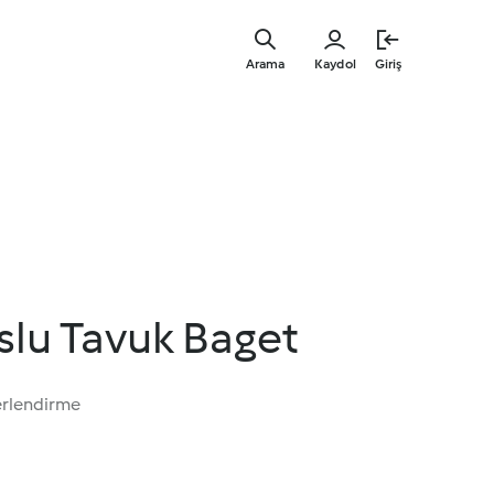
Ana
içeriğe
Arama
Kaydol
Giriş
geç
slu Tavuk Baget
erlendirme