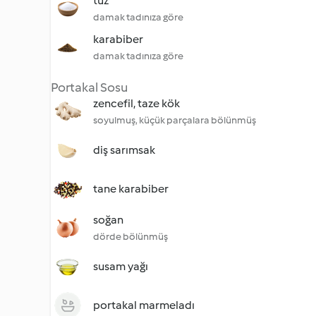
tuz
damak tadınıza göre
karabiber
damak tadınıza göre
Portakal Sosu
zencefil, taze kök
soyulmuş, küçük parçalara bölünmüş
diş sarımsak
tane karabiber
soğan
dörde bölünmüş
susam yağı
portakal marmeladı