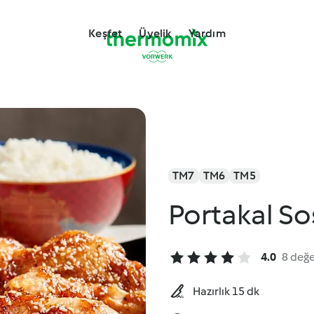
Keşfet
Üyelik
Yardım
TM7
TM6
TM5
Portakal So
4.0
8 değ
Hazırlık 15 dk