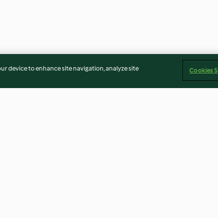
our device to enhance site navigation, analyze site
Cookies S
k Rulolar
Proteinli Enerji Topları
Elmalı Sıcak Ça
4.0
(8)
4.7
(38)