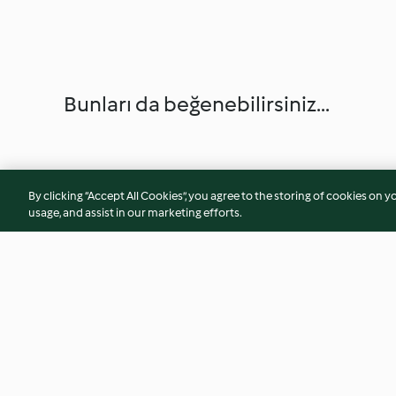
Bunları da beğenebilirsiniz...
By clicking “Accept All Cookies”, you agree to the storing of cookies on y
usage, and assist in our marketing efforts.
Fıstık Ezmeli Enerji Topları
Portakallı Pancarl