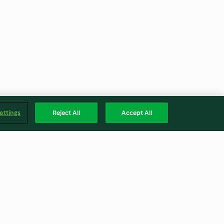
ettings
Reject All
Accept All
y
Soyulmuş Sarımsak