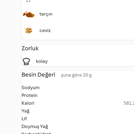
tarçın
ceviz
Zorluk
kolay
Besin Değeri
şuna göre 20 g
Sodyum
Protein
Kalori
581.2
Yağ
Lif
Doymuş Yağ