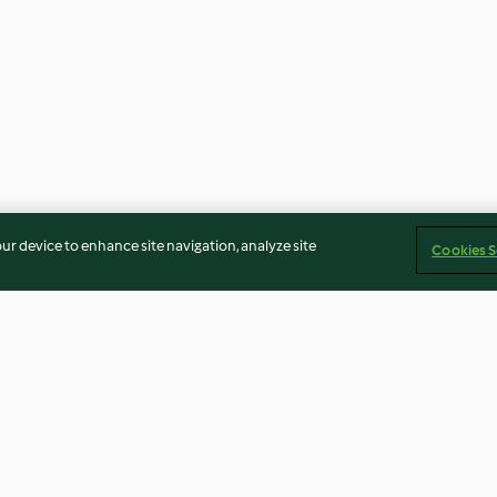
our device to enhance site navigation, analyze site
Cookies S
ı Smoothie
Karamelize Elmalar
Elmalı Sıcak Ça