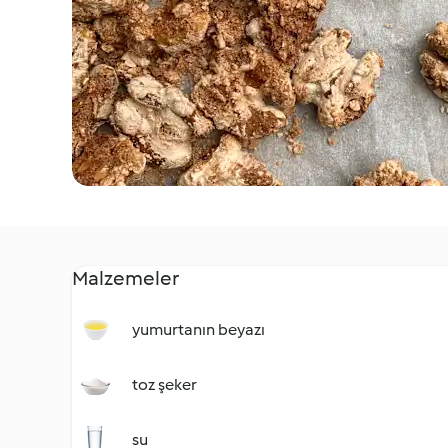
Malzemeler
yumurtanın beyazı
toz şeker
su