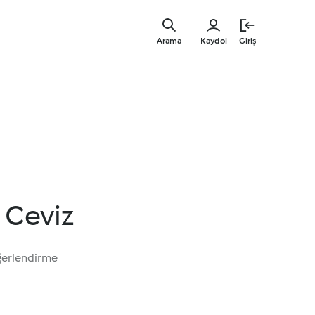
Ana
içeriğe
Arama
Kaydol
Giriş
geç
r Ceviz
ğerlendirme