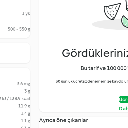
1 yk
500 - 550 g
Gördüklerini
Bu tarif ve 100 000'
30 günlük ücretsiz denememize kaydolun 
3.6 mg
3 g
 kJ / 138.9 kcal
Ücr
11.9 g
Dah
1.4 g
Ayrıca öne çıkanlar
1.1 g