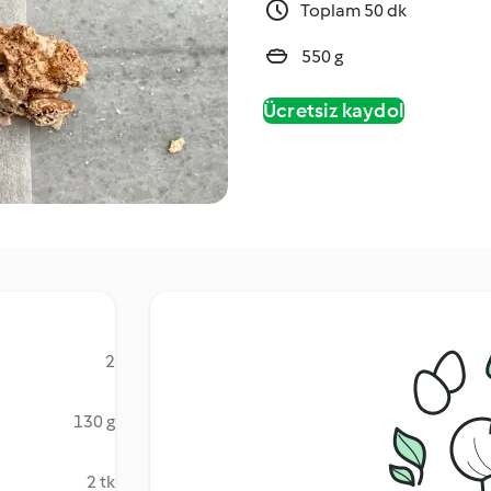
Toplam 50 dk
550 g
Ücretsiz kaydol
2
130 g
2 tk