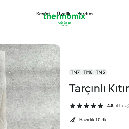
Keşfet
Üyelik
Yardım
TM7
TM6
TM5
Tarçınlı Kıtı
4.8
41 de
Hazırlık 10 dk