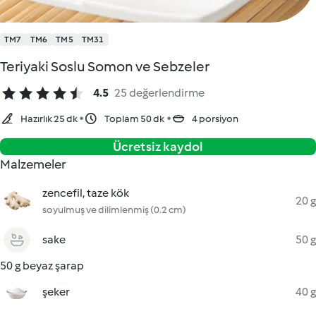
TM7
TM6
TM5
TM31
Teriyaki Soslu Somon ve Sebzeler
4.5
25 değerlendirme
Hazırlık 25 dk
Toplam 50 dk
4 porsiyon
Ücretsiz kaydol
Malzemeler
zencefil, taze kök
20 g
soyulmuş ve dilimlenmiş (0.2 cm)
sake
50 g
50 g beyaz şarap
şeker
40 g