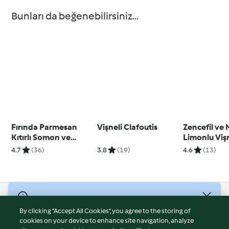
Bunları da beğenebilirsiniz...
Fırında Parmesan
Vişneli Clafoutis
Zencefil ve 
Kıtırlı Somon ve
Limonlu Viş
Sebzeler, Limonlu
4.7
(36)
3.8
(19)
4.6
(13)
Krema Sos
© Telif Hakkı 2026
By clicking “Accept All Cookies”, you agree to the storing of
Hizmet Koşulları
cookies on your device to enhance site navigation, analyze