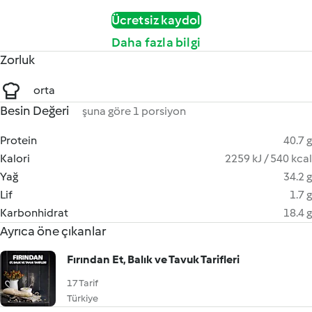
Ücretsiz kaydol
Daha fazla bilgi
Zorluk
orta
Besin Değeri
şuna göre 1 porsiyon
Protein
40.7 g
Kalori
2259 kJ / 540 kcal
Yağ
34.2 g
Lif
1.7 g
Karbonhidrat
18.4 g
Ayrıca öne çıkanlar
Fırından Et, Balık ve Tavuk Tarifleri
17 Tarif
Türkiye