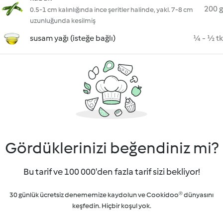
200 g
0.5-1 cm kalınlığında ince şeritler halinde, yakl. 7-8 cm
uzunluğunda kesilmiş
susam yağı (isteğe bağlı)
¼ - ½ tk
Gördüklerinizi beğendiniz mi?
Bu tarif ve 100 000'den fazla tarif sizi bekliyor!
30 günlük ücretsiz denememize kaydolun ve Cookidoo® dünyasını
keşfedin. Hiçbir koşul yok.