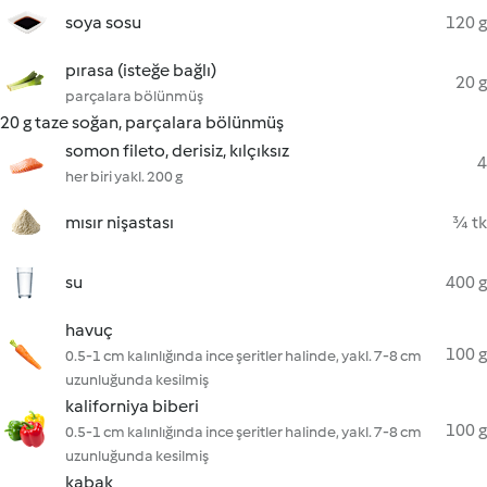
soya sosu
120 g
pırasa (isteğe bağlı)
20 g
parçalara bölünmüş
20 g taze soğan, parçalara bölünmüş
somon fileto, derisiz, kılçıksız
4
her biri yakl. 200 g
mısır nişastası
¾ tk
su
400 g
havuç
100 g
0.5-1 cm kalınlığında ince şeritler halinde, yakl. 7-8 cm
uzunluğunda kesilmiş
kaliforniya biberi
100 g
0.5-1 cm kalınlığında ince şeritler halinde, yakl. 7-8 cm
uzunluğunda kesilmiş
kabak