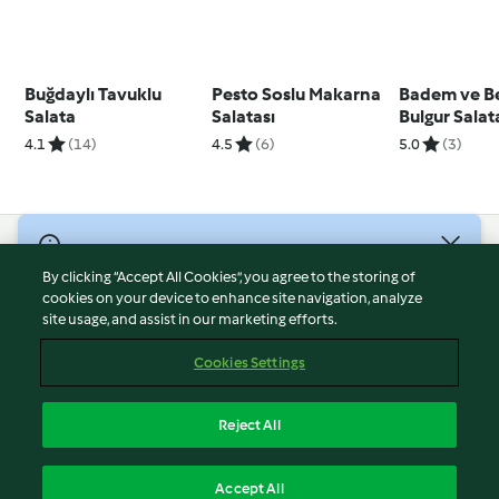
Buğdaylı Tavuklu
Pesto Soslu Makarna
Badem ve Be
Salata
Salatası
Bulgur Salat
4.1
(14)
4.5
(6)
5.0
(3)
© Telif Hakkı 2026
By clicking “Accept All Cookies”, you agree to the storing of
Hizmet Koşulları
cookies on your device to enhance site navigation, analyze
site usage, and assist in our marketing efforts.
Gizlilik Politikası
Sorumluluğun Reddi
Cookies Settings
Firma Bilgileri
Çerezler
Reject All
İçeriği bildir
Türkçe
Accept All