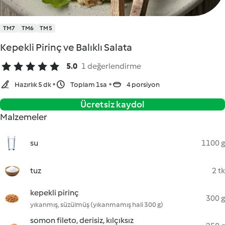
TM7
TM6
TM5
Kepekli Pirinç ve Balıklı Salata
5.0
1 değerlendirme
Hazırlık 5 dk
Toplam 1sa
4 porsiyon
Ücretsiz kaydol
Malzemeler
su
1100 g
tuz
2 tk
kepekli pirinç
300 g
yıkanmış, süzülmüş (yıkanmamış hali 300 g)
somon fileto, derisiz, kılçıksız