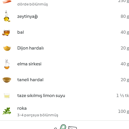
250 g
dörde bölünmüş
zeytinyağı
80 g
bal
40 g
Dijon hardalı
20 g
elma sirkesi
40 g
taneli hardal
20 g
taze sıkılmış limon suyu
1 ½ tk
roka
100 g
3-4 parçaya bölünmüş