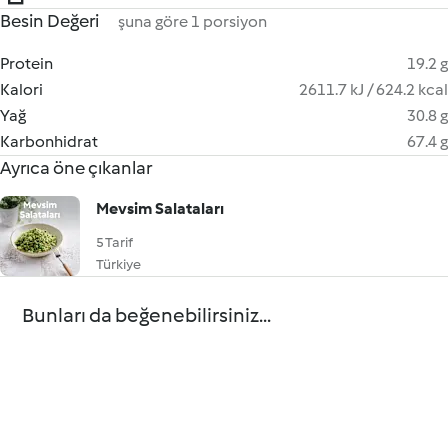
Besin Değeri
şuna göre 1 porsiyon
Protein
19.2 g
Kalori
2611.7 kJ / 624.2 kcal
Yağ
30.8 g
Karbonhidrat
67.4 g
Ayrıca öne çıkanlar
Mevsim Salataları
5 Tarif
Türkiye
Bunları da beğenebilirsiniz...