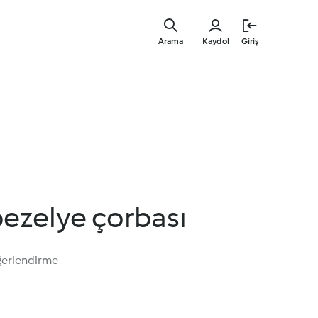
Ana
içeriğe
Arama
Kaydol
Giriş
geç
ezelye çorbası
ğerlendirme