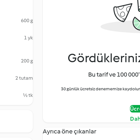
600 g
1 yk
Gördüklerini
200 g
Bu tarif ve 100 000'
2 tutam
30 günlük ücretsiz denememize kaydolun 
½ tk
Ücr
Dah
Ayrıca öne çıkanlar