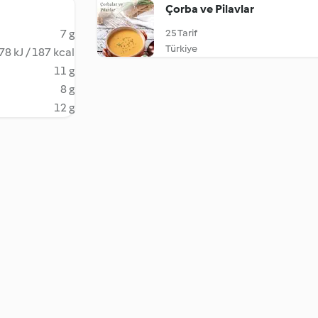
Çorba ve Pilavlar
7 g
25 Tarif
Türkiye
78 kJ / 187 kcal
11 g
8 g
12 g