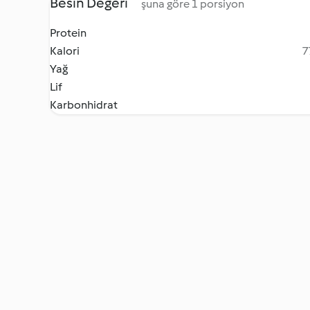
Besin Değeri
şuna göre 1 porsiyon
Protein
Kalori
7
Yağ
Lif
Karbonhidrat