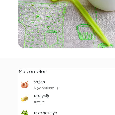
Malzemeler
soğan
ikiye bölünmüş
tereyağı
tuzsuz
taze bezelye