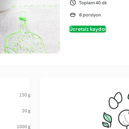
Toplam 40 dk
8 porsiyon
Ücretsiz kaydol
150 g
20 g
1000 g