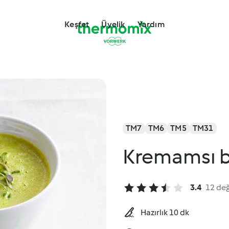
Keşfet
Üyelik
Yardım
TM7
TM6
TM5
TM31
Kremamsı b
3.4
12 de
Hazırlık 10 dk