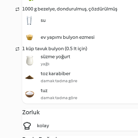
1000 g bezelye, dondurulmuş, çözdürülmüş
su
ev yapımı bulyon ezmesi
1 küp tavuk bulyon (0.5 lt için)
süzme yoğurt
yağlı
toz karabiber
damak tadına göre
tuz
damak tadına göre
Zorluk
kolay