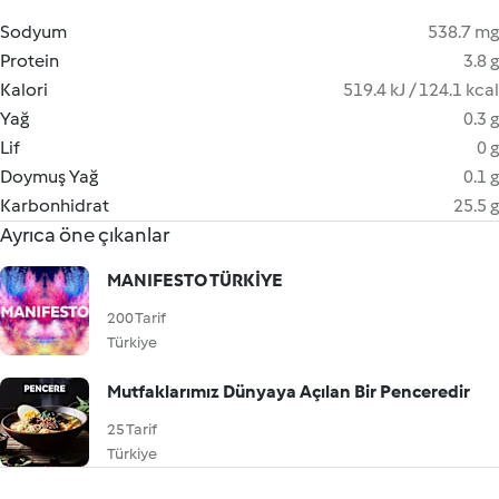
Sodyum
538.7 mg
Protein
3.8 g
Kalori
519.4 kJ / 124.1 kcal
Yağ
0.3 g
Lif
0 g
Doymuş Yağ
0.1 g
Karbonhidrat
25.5 g
Ayrıca öne çıkanlar
MANIFESTO TÜRKİYE
200 Tarif
Türkiye
Mutfaklarımız Dünyaya Açılan Bir Penceredir
25 Tarif
Türkiye