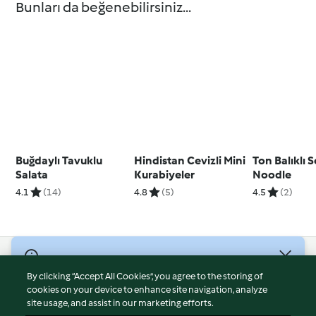
Bunları da beğenebilirsiniz...
Buğdaylı Tavuklu
Hindistan Cevizli Mini
Ton Balıklı 
Salata
Kurabiyeler
Noodle
4.1
(14)
4.8
(5)
4.5
(2)
© Telif Hakkı 2026
By clicking “Accept All Cookies”, you agree to the storing of
Hizmet Koşulları
cookies on your device to enhance site navigation, analyze
site usage, and assist in our marketing efforts.
Gizlilik Politikası