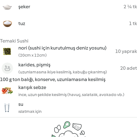
şeker
2 ¼ tk
tuz
1 tk
Temaki Sushi
nori (sushi için kurutulmuş deniz yosunu)
10 yaprak
(20cm x 12cm)
karides, pişmiş
20 adet
(uzunlamasına ikiye kesilmiş, kabuğu çıkarılmış)
100 g ton balığı, konserve, uzunlamasına kesilmiş
karışık sebze
ince, uzun şekilde kesilmiş (havuç, salatalık, avokado vb.)
su
ıslatmak için