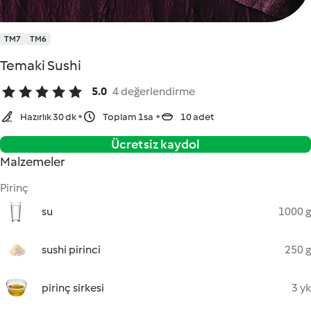
TM7
TM6
Temaki Sushi
5.0
4 değerlendirme
Hazırlık 30 dk
Toplam 1sa
10 adet
Ücretsiz kaydol
Malzemeler
Pirinç
su
1000 g
sushi pirinci
250 g
pirinç sirkesi
3 yk