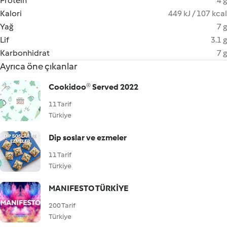
Protein
4 g
Kalori
449 kJ / 107 kcal
Yağ
7 g
Lif
3.1 g
Karbonhidrat
7 g
Ayrıca öne çıkanlar
Cookidoo® Served 2022
11 Tarif
Türkiye
Dip soslar ve ezmeler
11 Tarif
Türkiye
MANIFESTO TÜRKİYE
200 Tarif
Türkiye