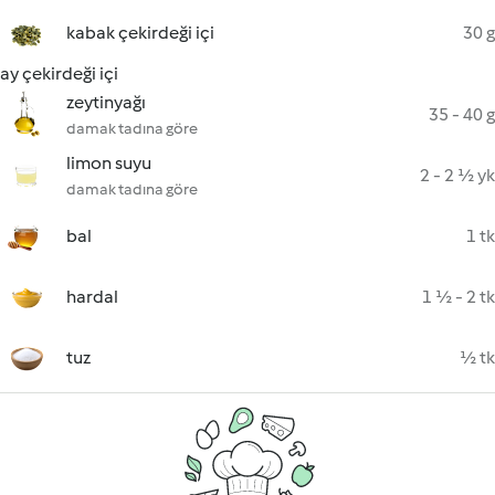
kabak çekirdeği içi
30 g
ay çekirdeği içi
zeytinyağı
35 - 40 g
damak tadına göre
limon suyu
2 - 2 ½ yk
damak tadına göre
bal
1 tk
hardal
1 ½ - 2 tk
tuz
½ tk