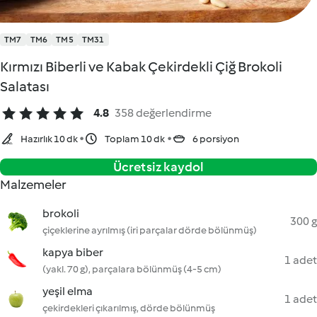
TM7
TM6
TM5
TM31
Kırmızı Biberli ve Kabak Çekirdekli Çiğ Brokoli
Salatası
4.8
358 değerlendirme
Hazırlık 10 dk
Toplam 10 dk
6 porsiyon
Ücretsiz kaydol
Malzemeler
brokoli
300 g
çiçeklerine ayrılmış (iri parçalar dörde bölünmüş)
kapya biber
1 adet
(yakl. 70 g), parçalara bölünmüş (4-5 cm)
yeşil elma
1 adet
çekirdekleri çıkarılmış, dörde bölünmüş