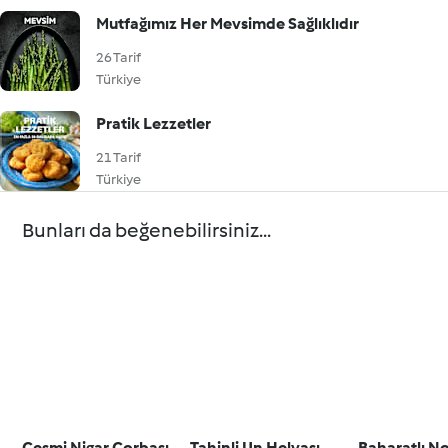
Mutfağımız Her Mevsimde Sağlıklıdır
26 Tarif
Türkiye
Pratik Lezzetler
21 Tarif
Türkiye
Bunları da beğenebilirsiniz...
Çeşmi Nigar Çorbası
Tahinli Un Helvası
Baharatlı N