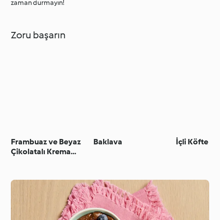
zaman durmayın!
Zoru başarın
Frambuaz ve Beyaz
Baklava
İçli Köfte
Çikolatalı Krema
Dolgulu Kıtır Puflar