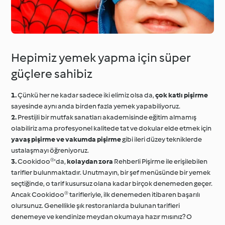
Hepimiz yemek yapma için süper
güçlere sahibiz
1.
Çünkü her ne kadar sadece iki elimiz olsa da,
çok katlı pişirme
sayesinde aynı anda birden fazla yemek yapabiliyoruz.
2.
Prestijli bir mutfak sanatları akademisinde eğitim almamış
olabiliriz ama profesyonel kalitede tat ve dokular elde etmek için
yavaş pişirme ve vakumda pişirme
gibi ileri düzey tekniklerde
ustalaşmayı öğreniyoruz.
3.
Cookidoo®'da,
kolaydan zora
Rehberli Pişirme ile erişilebilen
tarifler bulunmaktadır. Unutmayın, bir şef menüsünde bir yemek
seçtiğinde, o tarif kusursuz olana kadar birçok denemeden geçer.
Ancak Cookidoo® tarifleriyle, ilk denemeden itibaren başarılı
olursunuz. Genellikle şık restoranlarda bulunan tarifleri
denemeye ve kendinize meydan okumaya hazır mısınız? O