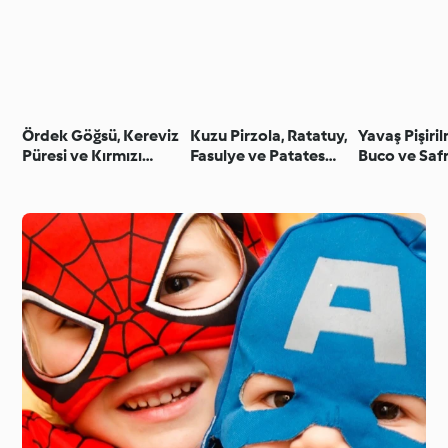
Ördek Göğsü, Kereviz
Kuzu Pirzola, Ratatuy,
Yavaş Pişiri
Püresi ve Kırmızı
Fasulye ve Patates
Buco ve Safr
Lahana Sosu
Graten
Risotto