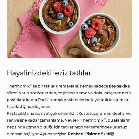
Hayalinizdeki leziz tatlılar
Thermomix® ile bir
tatlıyı
kremayla süslemek sadece
beş dakika
sürer! Narin pötiförlerden, çeşitli malzeme ve dokular içeren nefis
pastalara kadar Paris’in en şık pastanelerine layık tatlı tasarımları
hazırladığınızı düşünün.
Pastacılıkta hassasiyet çok önemlidir: Kusursuz gramaj, ideal ısı ve
saniyesine kadar zamanlama. Neyse ki Thermomix®, bu alanların
hepsinde uzman olduğu için tatlılarınızın her seferinde kusursuz
olmasını sağlıyor. Ayrıca sezgisel
Rehberli Pişirme
özelliği