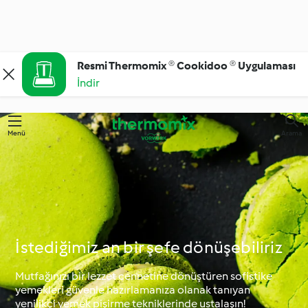
Resmi Thermomix ® Cookidoo ® Uygulaması
İndir
Menü
Arama
İstediğimiz an bir şefe dönüşebiliriz
Mutfağınızı bir lezzet cennetine dönüştüren sofistike
yemekleri güvenle hazırlamanıza olanak tanıyan
yenilikçi yemek pişirme tekniklerinde ustalaşın!