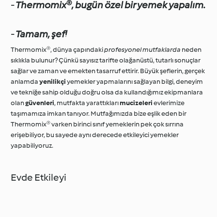
-
Thermomix®, bugün özel bir yemek yapalım.
-
Tamam, şef!
Thermomix®, dünya çapındaki
profesyonel mutfaklarda
neden
sıklıkla bulunur? Çünkü sayısız tarifte olağanüstü, tutarlı sonuçlar
sağlar ve zaman ve emekten tasarruf ettirir. Büyük şeflerin, gerçek
anlamda
yenilikçi
yemekler yapmalarını sağlayan bilgi, deneyim
ve tekniğe sahip olduğu doğru olsa da kullandığımız ekipmanlara
olan
güvenleri
, mutfakta yarattıkları
mucizeleri
evlerimize
taşımamıza imkan tanıyor. Mutfağımızda bize eşlik eden bir
Thermomix® varken birinci sınıf yemeklerin pek çok sırrına
erişebiliyor, bu sayede aynı derecede etkileyici yemekler
yapabiliyoruz.
Evde Etkileyi