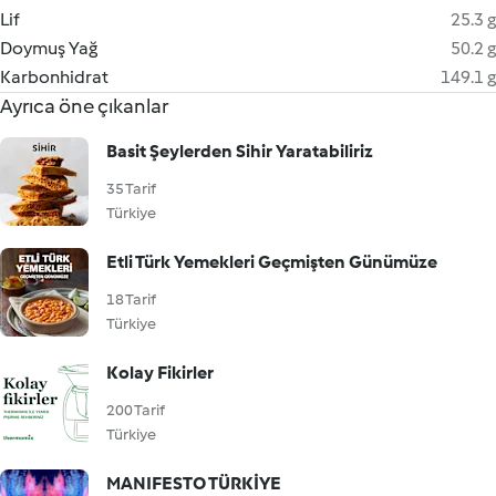
Lif
25.3 g
Doymuş Yağ
50.2 g
Karbonhidrat
149.1 g
Ayrıca öne çıkanlar
Basit Şeylerden Sihir Yaratabiliriz
35 Tarif
Türkiye
Etli Türk Yemekleri Geçmişten Günümüze
18 Tarif
Türkiye
Kolay Fikirler
200 Tarif
Türkiye
MANIFESTO TÜRKİYE