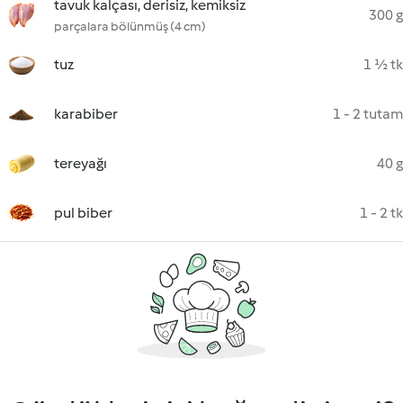
tavuk kalçası, derisiz, kemiksiz
300 g
parçalara bölünmüş (4 cm)
tuz
1 ½ tk
karabiber
1 - 2 tutam
tereyağı
40 g
pul biber
1 - 2 tk