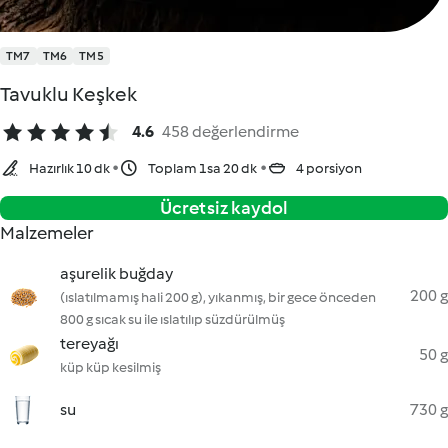
TM7
TM6
TM5
Tavuklu Keşkek
4.6
458 değerlendirme
Hazırlık 10 dk
Toplam 1sa 20 dk
4 porsiyon
Ücretsiz kaydol
Malzemeler
aşurelik buğday
200 g
(ıslatılmamış hali 200 g), yıkanmış, bir gece önceden
800 g sıcak su ile ıslatılıp süzdürülmüş
tereyağı
50 g
küp küp kesilmiş
su
730 g