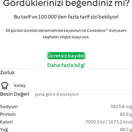
Gördüklerinizi beğendiniz mi?
Bu tarif ve 100 000'den fazla tarif sizi bekliyor!
30 günlük ücretsiz denememize kaydolun ve Cookidoo® dünyasını
keşfedin. Hiçbir koşul yok.
Ücretsiz kaydol
Daha fazla bilgi
Zorluk
kolay
Besin Değeri
şuna göre 4 porsiyon
Sodyum
3815.8 mg
Protein
80.8 g
Kalori
7000.5 kJ / 1673.2 kcal
Yağ
88.5 g