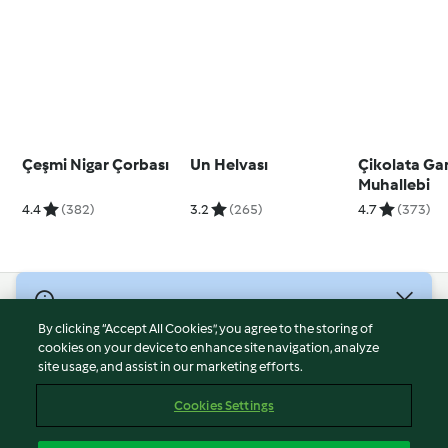
Çeşmi Nigar Çorbası
Un Helvası
Çikolata Gan
Muhallebi
4.4
(382)
3.2
(265)
4.7
(373)
© Telif Hakkı 2026
By clicking “Accept All Cookies”, you agree to the storing of
Hizmet Koşulları
cookies on your device to enhance site navigation, analyze
site usage, and assist in our marketing efforts.
Gizlilik Politikası
Sorumluluğun Reddi
Cookies Settings
Firma Bilgileri