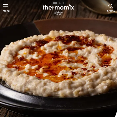
Ana
Menü
Arama
içeriğe
geç