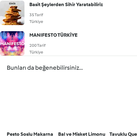
Basit Şeylerden Sihir Yaratabiliriz
35 Tarif
Türkiye
MANIFESTO TÜRKİYE
200 Tarif
Türkiye
Bunları da beğenebilirsiniz...
Pesto Soslu Makarna
Bal ve Misket Limonu
Tavuklu Que