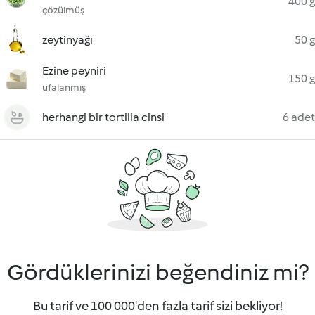
400 g
çözülmüş
zeytinyağı
50 g
Ezine peyniri
150 g
ufalanmış
herhangi bir tortilla cinsi
6 adet
Gördüklerinizi beğendiniz mi?
Bu tarif ve 100 000'den fazla tarif sizi bekliyor!