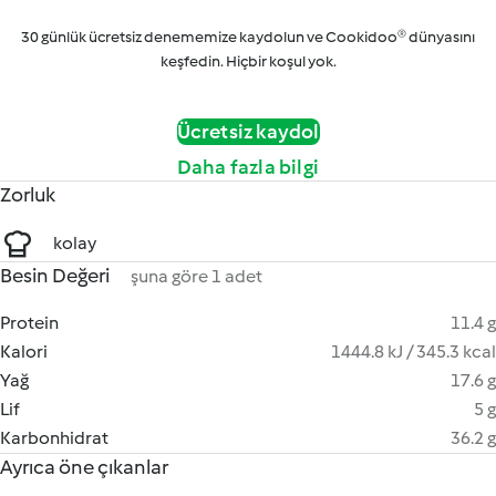
30 günlük ücretsiz denememize kaydolun ve Cookidoo® dünyasını
keşfedin. Hiçbir koşul yok.
Ücretsiz kaydol
Daha fazla bilgi
Zorluk
kolay
Besin Değeri
şuna göre 1 adet
Protein
11.4 g
Kalori
1444.8 kJ / 345.3 kcal
Yağ
17.6 g
Lif
5 g
Karbonhidrat
36.2 g
Ayrıca öne çıkanlar