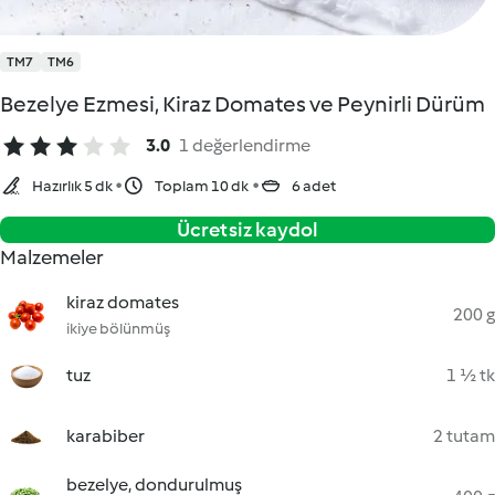
TM7
TM6
Bezelye Ezmesi, Kiraz Domates ve Peynirli Dürüm
3.0
1 değerlendirme
Hazırlık 5 dk
Toplam 10 dk
6 adet
Ücretsiz kaydol
Malzemeler
kiraz domates
200 g
ikiye bölünmüş
tuz
1 ½ tk
karabiber
2 tutam
bezelye, dondurulmuş