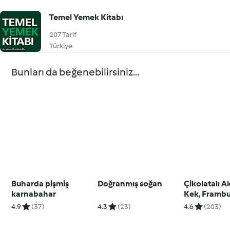
Temel Yemek Kitabı
207 Tarif
Türkiye
Bunları da beğenebilirsiniz...
Buharda pişmiş
Doğranmış soğan
Çikolatalı A
karnabahar
Kek, Frambu
Pratik Don
4.9
(37)
4.3
(23)
4.6
(203)