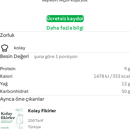
keşfedin. Hiçbir koşul yok.
Ücretsiz kaydol
Daha fazla bilgi
Zorluk
kolay
Besin Değeri
şuna göre 1 porsiyon
Protein
9 g
Kalori
1478 kJ / 353 kcal
Yağ
12 g
Karbonhidrat
50 g
Ayrıca öne çıkanlar
Kolay Fikirler
200 Tarif
Türkiye