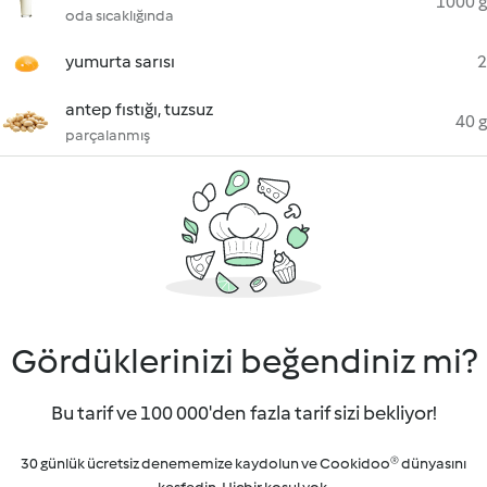
1000 g
oda sıcaklığında
yumurta sarısı
2
antep fıstığı, tuzsuz
40 g
parçalanmış
Gördüklerinizi beğendiniz mi?
Bu tarif ve 100 000'den fazla tarif sizi bekliyor!
30 günlük ücretsiz denememize kaydolun ve Cookidoo® dünyasını