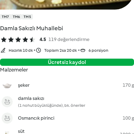
TM7
TM6
TM5
Damla Sakızlı Muhallebi
4.5
119 değerlendirme
Hazırlık 10 dk
Toplam 2sa 20 dk
6 porsiyon
Ücretsiz kaydol
Malzemeler
şeker
170 g
damla sakızı
(1 nohut büyüklüğünde), bk. öneriler
Osmancık pirinci
100 g
süt