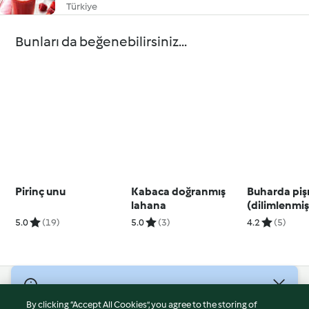
Türkiye
Bunları da beğenebilirsiniz...
Pirinç unu
Kabaca doğranmış
Buharda piş
lahana
(dilimlenmiş
5.0
(19)
5.0
(3)
4.2
(5)
© Telif Hakkı 2026
By clicking “Accept All Cookies”, you agree to the storing of