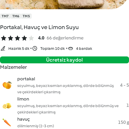
TM7
TM6
TM5
Portakal, Havuç ve Limon Suyu
4.0
66 değerlendirme
Hazırlık 5 dk
Toplam 10 dk
4 bardak
Ücretsiz kaydol
Malzemeler
portakal
4 - 5
soyulmuş, beyaz kısımları ayıklanmış, dörde bölünmüş
ve çekirdekleri çıkarılmış
limon
1
soyulmuş, beyaz kısımları ayıklanmış, dörde bölünmüş ve
çekirdekleri çıkarılmış
havuç
150 g
dilimlenmiş (2-3 cm)