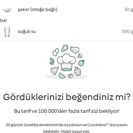
şeker (isteğe bağlı)
30 g
bal
soğuk su
500 g
Gördüklerinizi beğendiniz mi?
Bu tarif ve 100 000'den fazla tarif sizi bekliyor!
30 günlük ücretsiz denememize kaydolun ve Cookidoo® dünyasını
keşfedin. Hiçbir koşul yok.