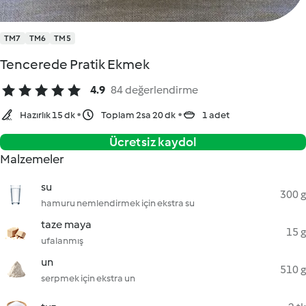
TM7
TM6
TM5
Tencerede Pratik Ekmek
4.9
84 değerlendirme
Hazırlık 15 dk
Toplam 2sa 20 dk
1 adet
Ücretsiz kaydol
Malzemeler
su
300 g
hamuru nemlendirmek için ekstra su
taze maya
15 g
ufalanmış
un
510 g
serpmek için ekstra un