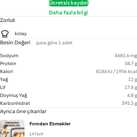
Ücretsiz kaydol
Daha fazla bilgi
Zorluk
kolay
Besin Değeri
şuna göre 1 adet
Sodyum
4681.6 mg
Protein
58.7 g
Kalori
8184 kJ / 1956 kcal
Yağ
12 g
Lif
17.8 g
Doymuş Yağ
4.8 g
Karbonhidrat
395.3 g
Ayrıca öne çıkanlar
Fırından Ekmekler
19 Tarif