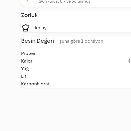
(gün kurusu), ikiye bölünmüş
Zorluk
kolay
Besin Değeri
şuna göre 1 porsiyon
Protein
Kalori
4
Yağ
Lif
Karbonhidrat