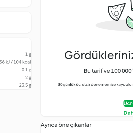
Gördüklerini
1 g
36 kJ / 104 kcal
0.1 g
Bu tarif ve 100 000'
2 g
30 günlük ücretsiz denememize kaydolun 
23.5 g
Ücr
Dah
Ayrıca öne çıkanlar