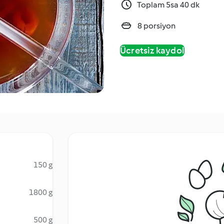
Toplam 5sa 40 dk
8 porsiyon
Ücretsiz kaydol
150 g
1800 g
500 g