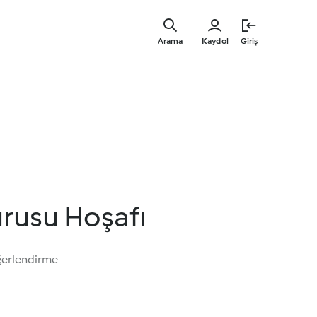
Ana
içeriğe
Arama
Kaydol
Giriş
geç
urusu Hoşafı
ğerlendirme