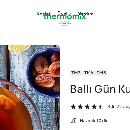
Keşfet
Üyelik
Yardım
TM7
TM6
TM5
Ballı Gün K
4.5
22 de
Hazırlık 10 dk