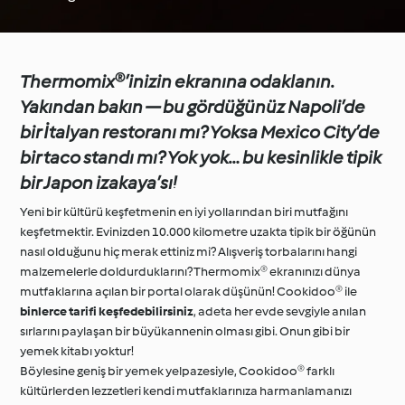
Thermomix®’inizin ekranına odaklanın.
Yakından bakın — bu gördüğünüz Napoli’de
bir İtalyan restoranı mı? Yoksa Mexico City’de
bir taco standı mı? Yok yok… bu kesinlikle tipik
bir Japon izakaya’sı!
Yeni bir kültürü keşfetmenin en iyi yollarından biri mutfağını
keşfetmektir. Evinizden 10.000 kilometre uzakta tipik bir öğünün
nasıl olduğunu hiç merak ettiniz mi? Alışveriş torbalarını hangi
malzemelerle doldurduklarını? Thermomix® ekranınızı dünya
mutfaklarına açılan bir portal olarak düşünün! Cookidoo® ile
binlerce tarifi keşfedebilirsiniz
, adeta her evde sevgiyle anılan
sırlarını paylaşan bir büyükannenin olması gibi. Onun gibi bir
yemek kitabı yoktur!
Böylesine geniş bir yemek yelpazesiyle, Cookidoo® farklı
kültürlerden lezzetleri kendi mutfaklarınıza harmanlamanızı