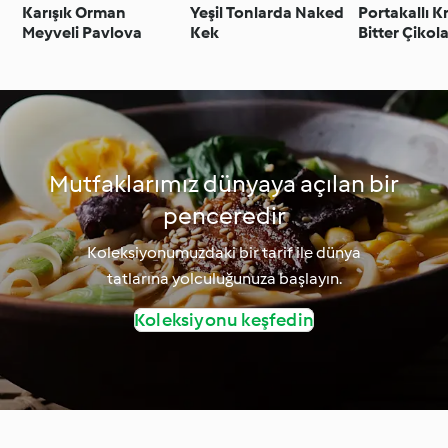
Karışık Orman
Yeşil Tonlarda Naked
Portakallı 
Meyveli Pavlova
Kek
Bitter Çikola
Krokanbus
(Croquemb
Mutfaklarımız dünyaya açılan bir
penceredir
Koleksiyonumuzdaki bir tarif ile dünya
tatlarına yolculuğunuza başlayın.
Koleksiyonu keşfedin