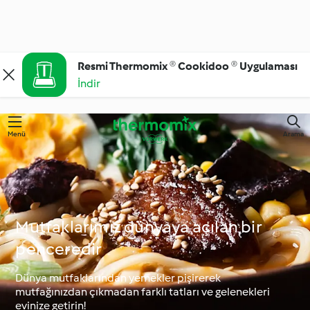
Resmi Thermomix ® Cookidoo ® Uygulaması
İndir
Menü
Arama
Mutfaklarımız dünyaya açılan bir
penceredir
Dünya mutfaklarından yemekler pişirerek
mutfağınızdan çıkmadan farklı tatları ve gelenekleri
evinize getirin!