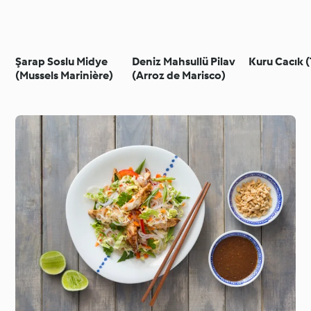
Şarap Soslu Midye
Deniz Mahsullü Pilav
Kuru Cacık (
(Mussels Marinière)
(Arroz de Marisco)