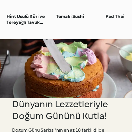
Hint Usulü Köri ve
Temaki Sushi
Pad Thai
Tereyağlı Tavuk
(Butter Chicken)
Dünyanın Lezzetleriyle
Doğum Gününü Kutla!
Doğum Günü Şarkısı"nın en az 18 farklı dilde