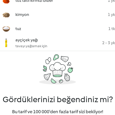
toz tatlı kırmızı biber
1 yk
kimyon
1 yk
tuz
1 tk
ayçiçek yağı
2 - 3 yk
tavayı yağlamak için
Gördüklerinizi beğendiniz mi?
Bu tarif ve 100 000'den fazla tarif sizi bekliyor!