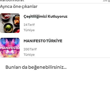
Ayrıca öne çıkanlar
Çeşitliliğimizi Kutluyoruz
24 Tarif
Türkiye
MANIFESTO TÜRKİYE
200 Tarif
Türkiye
Bunları da beğenebilirsiniz...