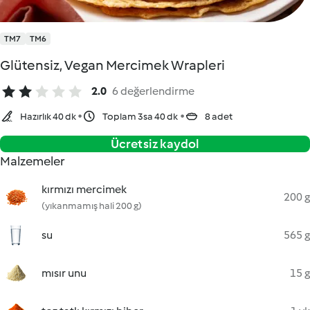
TM7
TM6
Glütensiz, Vegan Mercimek Wrapleri
2.0
6 değerlendirme
Hazırlık 40 dk
Toplam 3sa 40 dk
8 adet
Ücretsiz kaydol
Malzemeler
kırmızı mercimek
200 g
(yıkanmamış hali 200 g)
su
565 g
mısır unu
15 g