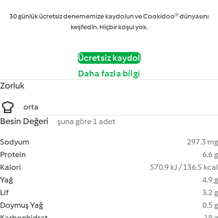
30 günlük ücretsiz denememize kaydolun ve Cookidoo® dünyasını
keşfedin. Hiçbir koşul yok.
Ücretsiz kaydol
Daha fazla bilgi
Zorluk
orta
Besin Değeri
şuna göre 1 adet
Sodyum
297.3 mg
Protein
6.6 g
Kalori
570.9 kJ / 136.5 kcal
Yağ
4.9 g
Lif
3.2 g
Doymuş Yağ
0.5 g
Karbonhidrat
18 g