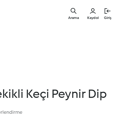
Ana
içeriğe
Arama
Kaydol
Giriş
geç
kikli Keçi Peynir Dip
erlendirme