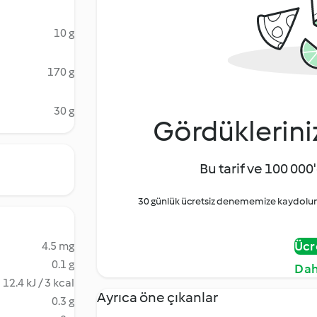
10 g
170 g
30 g
Gördüklerini
Bu tarif ve 100 000'
30 günlük ücretsiz denememize kaydolun 
Ücr
4.5 mg
0.1 g
Dah
12.4 kJ / 3 kcal
Ayrıca öne çıkanlar
0.3 g