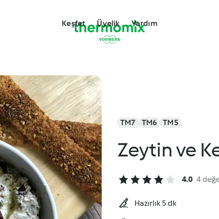
Keşfet
Üyelik
Yardım
TM7
TM6
TM5
Zeytin ve Ke
4.0
4 değ
Hazırlık 5 dk