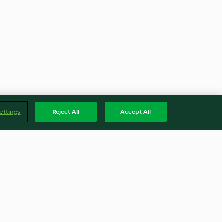
ettings
Reject All
Accept All
mesi
Pancarlı Peynirli Ezme