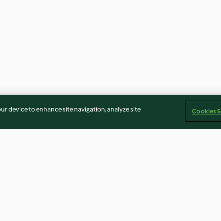
our device to enhance site navigation, analyze site
Cookies S
ng
'Eggnog' Konyak Likörü
Siyah Zeytin Ez