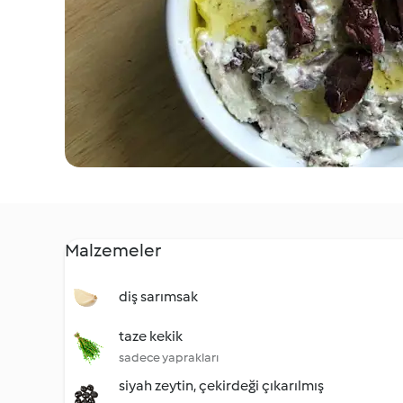
Malzemeler
diş sarımsak
taze kekik
sadece yaprakları
siyah zeytin, çekirdeği çıkarılmış