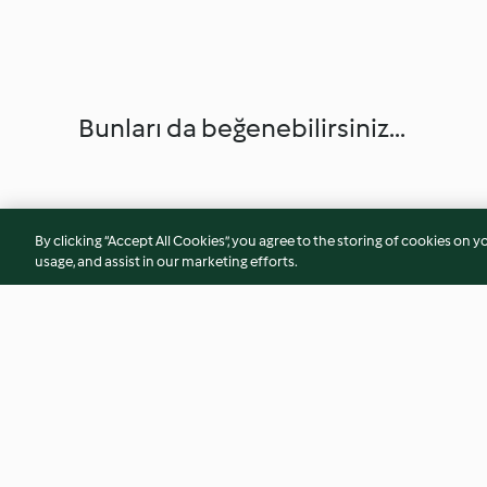
Bunları da beğenebilirsiniz...
By clicking “Accept All Cookies”, you agree to the storing of cookies on y
usage, and assist in our marketing efforts.
Damla Sakızlı Muhallebi (3
Kakaolu Chia Pudi
porsiyon)