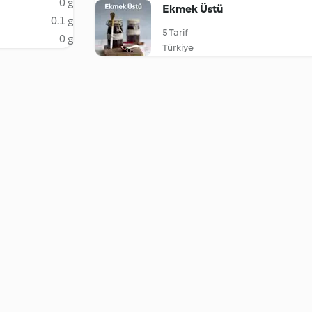
0 g
Ekmek Üstü
0.1 g
5 Tarif
0 g
Türkiye