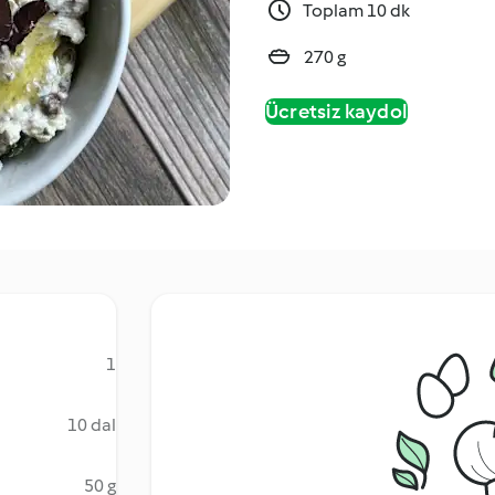
Toplam 10 dk
270 g
Ücretsiz kaydol
1
10 dal
50 g