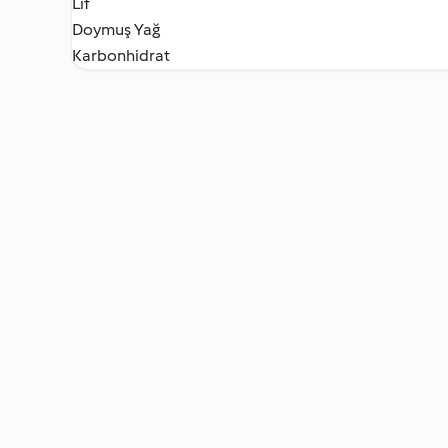
Lif
Doymuş Yağ
Karbonhidrat