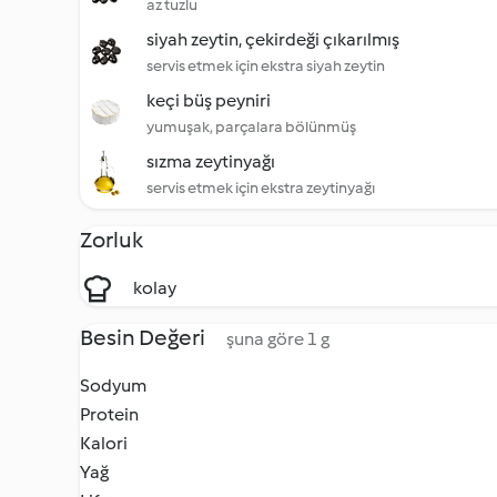
az tuzlu
siyah zeytin, çekirdeği çıkarılmış
servis etmek için ekstra siyah zeytin
keçi büş peyniri
yumuşak, parçalara bölünmüş
sızma zeytinyağı
servis etmek için ekstra zeytinyağı
Zorluk
kolay
Besin Değeri
şuna göre 1 g
Sodyum
Protein
Kalori
Yağ