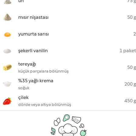
un
75 g
mısır nişastası
50 g
yumurta sarısı
2
şekerli vanilin
1 paket
tereyağı
50 g
küçük parçalara bölünmüş
%35 yağlı krema
200 g
soğuk
çilek
450 g
dörde veya altıya bölünmüş