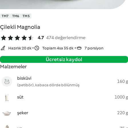
TM7
TM6
TM5
Çilekli Magnolia
4.7
474 değerlendirme
Hazırlık 20 dk
Toplam 4sa 35 dk
7 porsiyon
Ücretsiz kaydol
Malzemeler
bisküvi
160 g
(petibör), kabaca dörde bölünmüş
süt
1000 g
şeker
220 g