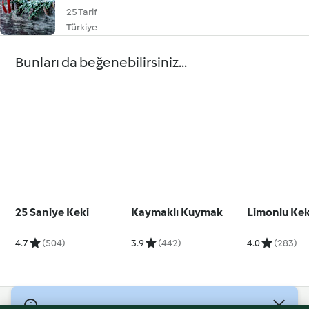
25 Tarif
Türkiye
Bunları da beğenebilirsiniz...
25 Saniye Keki
Kaymaklı Kuymak
Limonlu Ke
4.7
(504)
3.9
(442)
4.0
(283)