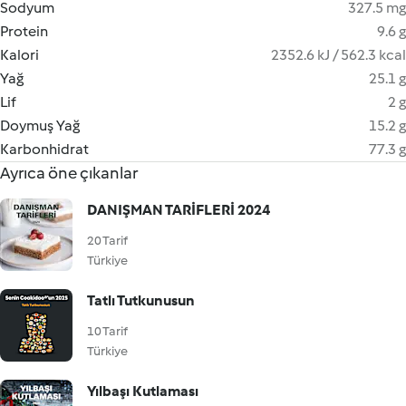
Sodyum
327.5 mg
Protein
9.6 g
Kalori
2352.6 kJ / 562.3 kcal
Yağ
25.1 g
Lif
2 g
Doymuş Yağ
15.2 g
Karbonhidrat
77.3 g
Ayrıca öne çıkanlar
DANIŞMAN TARİFLERİ 2024
20 Tarif
Türkiye
Tatlı Tutkunusun
10 Tarif
Türkiye
Yılbaşı Kutlaması