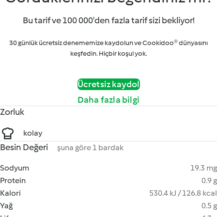
Bu tarif ve 100 000'den fazla tarif sizi bekliyor!
30 günlük ücretsiz denememize kaydolun ve Cookidoo® dünyasını
keşfedin. Hiçbir koşul yok.
Ücretsiz kaydol
Daha fazla bilgi
Zorluk
kolay
Besin Değeri
şuna göre 1 bardak
Sodyum
19.3 mg
Protein
0.9 g
Kalori
530.4 kJ / 126.8 kcal
Yağ
0.5 g