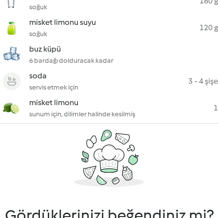
180 g
soğuk
misket limonu suyu
120 g
soğuk
buz küpü
6 bardağı dolduracak kadar
soda
3 - 4 şişe
servis etmek için
misket limonu
1
sunum için, dilimler halinde kesilmiş
Gördüklerinizi beğendiniz mi?