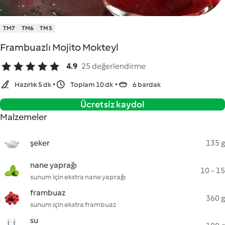
TM7
TM6
TM5
Frambuazlı Mojito Mokteyl
4.9
25 değerlendirme
Hazırlık 5 dk
Toplam 10 dk
6 bardak
Ücretsiz kaydol
Malzemeler
şeker
135 g
nane yaprağı
10 - 15
sunum için ekstra nane yaprağı
frambuaz
360 g
sunum için ekstra frambuaz
su