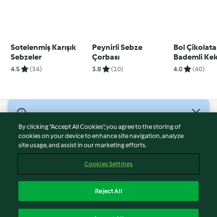
Sotelenmiş Karışık
Peynirli Sebze
Bol Çikolata
Sebzeler
Çorbası
Bademli Ke
4.5
(34)
3.8
(10)
4.0
(40)
© Telif Hakkı 2026
By clicking “Accept All Cookies”, you agree to the storing of
Hizmet Koşulları
cookies on your device to enhance site navigation, analyze
site usage, and assist in our marketing efforts.
Gizlilik Politikası
Sorumluluğun Reddi
Cookies Settings
Firma Bilgileri
Çerezler
Reject All
İçeriği bildir