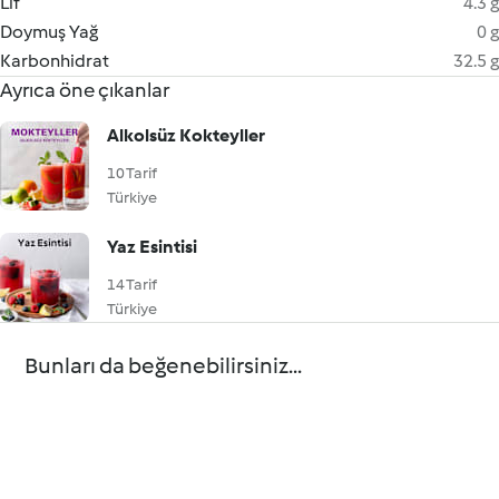
Lif
4.3 g
Doymuş Yağ
0 g
Karbonhidrat
32.5 g
Ayrıca öne çıkanlar
Alkolsüz Kokteyller
10 Tarif
Türkiye
Yaz Esintisi
14 Tarif
Türkiye
Bunları da beğenebilirsiniz...