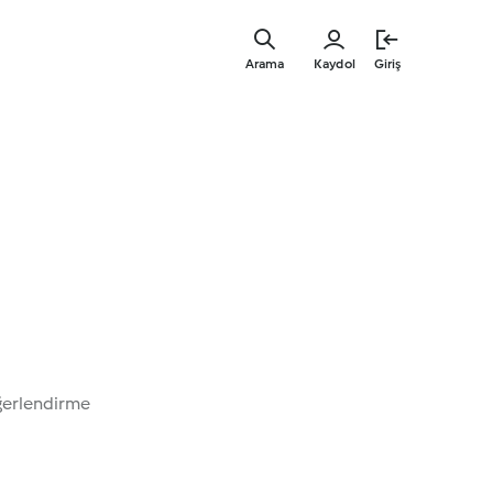
Ana
içeriğe
Arama
Kaydol
Giriş
geç
ğerlendirme