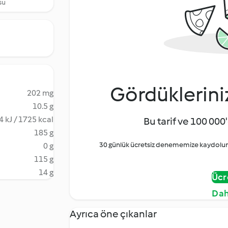
su
Gördüklerini
202 mg
10.5 g
4 kJ / 1725 kcal
Bu tarif ve 100 000'
185 g
30 günlük ücretsiz denememize kaydolun 
0 g
115 g
14 g
Ücr
Dah
Ayrıca öne çıkanlar