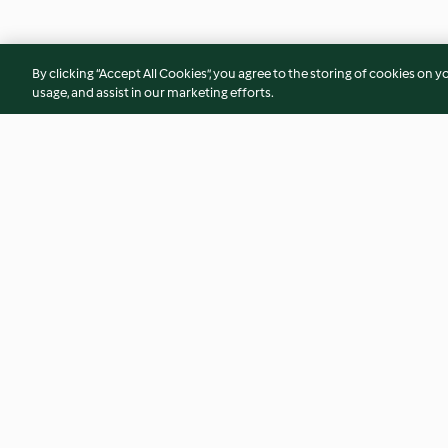
By clicking “Accept All Cookies”, you agree to the storing of cookies on y
usage, and assist in our marketing efforts.
Cevizli Köfte
Karamelize Soğan (
3.9
(50)
4.1
(57)
© Telif Hakkı 2026