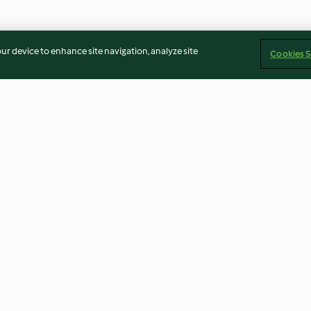
our device to enhance site navigation, analyze site
Cookies S
400-500 g)
Sotelenmiş Karışık Sebzeler
Bitter Çikolata 
4.5
(34)
4.6
(131)