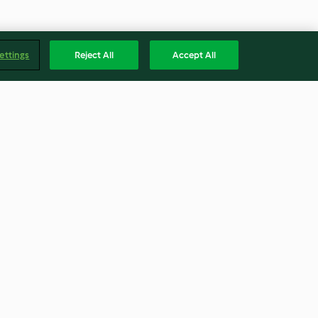
ettings
Reject All
Accept All
ve Fındıklı Kek
Sotelenmiş Tavuk Küpleri
4.1
(36)