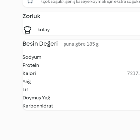
(çok soğuk), geniş kaseye koymak için ekstra soğuk 
Zorluk
kolay
Besin Değeri
şuna göre 185 g
Sodyum
Protein
Kalori
7217.
Yağ
Lif
Doymuş Yağ
Karbonhidrat