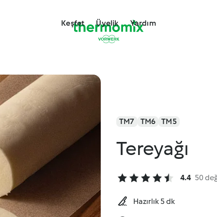
Keşfet
Üyelik
Yardım
TM7
TM6
TM5
Tereyağı
4.4
50 de
Hazırlık 5 dk