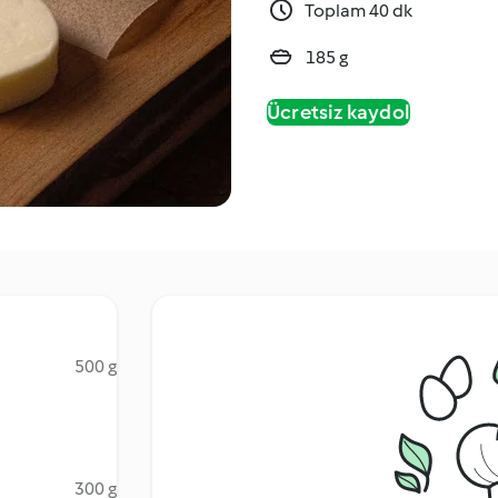
Toplam 40 dk
185 g
Ücretsiz kaydol
500 g
300 g