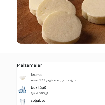
Malzemeler
krema
en az %35 yağ içeren, çok soğuk
buz küpü
(yakl. 500 g)
soğuk su