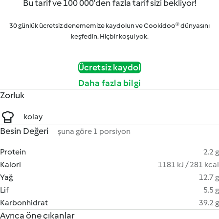
Bu tarif ve 100 000'den fazla tarif sizi bekliyor!
30 günlük ücretsiz denememize kaydolun ve Cookidoo® dünyasını
keşfedin. Hiçbir koşul yok.
Ücretsiz kaydol
Daha fazla bilgi
Zorluk
kolay
Besin Değeri
şuna göre 1 porsiyon
Protein
2.2 g
Kalori
1181 kJ / 281 kcal
Yağ
12.7 g
Lif
5.5 g
Karbonhidrat
39.2 g
Ayrıca öne çıkanlar