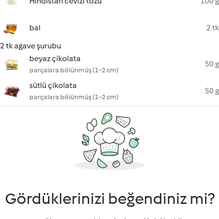
Hindistan cevizi tozu
100 g
bal
2 tk
2 tk agave şurubu
beyaz çikolata
50 g
parçalara bölünmüş (1-2 cm)
sütlü çikolata
50 g
parçalara bölünmüş (1-2 cm)
Gördüklerinizi beğendiniz mi?