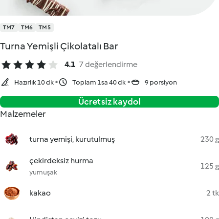
TM7
TM6
TM5
Turna Yemişli Çikolatalı Bar
4.1
7 değerlendirme
Hazırlık 10 dk
Toplam 1sa 40 dk
9 porsiyon
Ücretsiz kaydol
Malzemeler
turna yemişi, kurutulmuş
230 g
çekirdeksiz hurma
125 g
yumuşak
kakao
2 tk