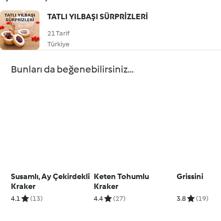
TATLI YILBAŞI SÜRPRİZLERİ
21 Tarif
Türkiye
Bunları da beğenebilirsiniz...
Susamlı, Ay Çekirdekli
Keten Tohumlu
Grissini
Kraker
Kraker
4.1
(13)
4.4
(27)
3.8
(19)