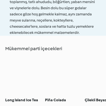
toplanmış, tatlı ahududu, böğürtlen, yaban mersini
ve vişnelerle dolu. Besin dolu bu süper gıdalar
sadece göze hoş gelmekle kalmaz, aynı zamanda
meyve sularına, reçellere, kokteyllere,
cheesecake'lere, soslara ve hatta tuzlu yemeklere
eklenebilecek mükemmel malzemelerdir.
Mükemmel parti içecekleri
Long Island Ice Tea
Piña Colada
Çilekli Beya