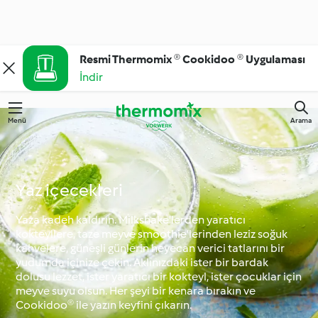
Resmi Thermomix ® Cookidoo ® Uygulaması
İndir
Menü
Arama
Yaz içecekleri
Yaza kadeh kaldırın. Milkshake'lerden yaratıcı
kokteyllere, taze meyve smoothie’lerinden leziz soğuk
kahvelere, güneşli günlerin heyecan verici tatlarını bir
yudumda içinize çekin. Aklınızdaki ister bir bardak
dolusu lezzet, ister yaratıcı bir kokteyl, ister çocuklar için
meyve suyu olsun. Her şeyi bir kenara bırakın ve
Cookidoo® ile yazın keyfini çıkarın.