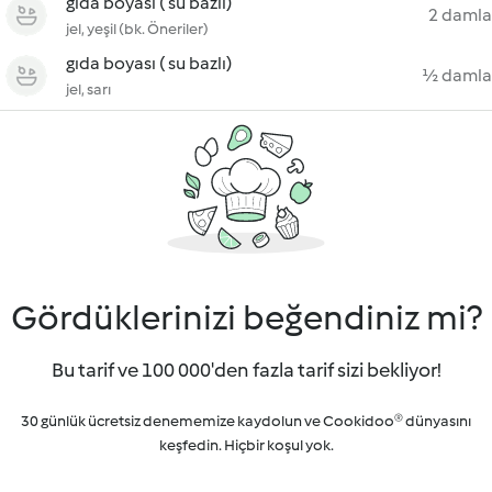
gıda boyası ( su bazlı)
2 damla
jel, yeşil (bk. Öneriler)
gıda boyası ( su bazlı)
½ damla
jel, sarı
Gördüklerinizi beğendiniz mi?
Bu tarif ve 100 000'den fazla tarif sizi bekliyor!
30 günlük ücretsiz denememize kaydolun ve Cookidoo® dünyasını
keşfedin. Hiçbir koşul yok.