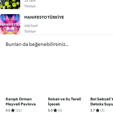
25 Tarif
Türkiye
MANIFESTO TÜRKİYE
200 Tarif
Türkiye
Bunları da beğenebilirsiniz...
Karışık Orman
Rokalı ve Su Tereli
Bol Sebzeli Y
Meyveli Pavlova
İçecek
Detoks Suy
4.5
(21)
5.0
(3)
3.7
(3)