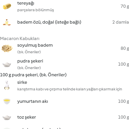
tereyağı
70 g
parçalara bölünmüş
badem özü, doğal (isteğe bağlı)
2 damla
Macaron Kabukları
soyulmuş badem
80 g
(bk. Öneriler)
pudra şekeri
100 g
(bk. Öneriler)
100 g pudra şekeri, (bk. Öneriler)
sirke
karıştırma kabı ve çırpma telinde kalan yağları çıkarmak için
yumurtanın akı
100 g
toz şeker
100 g