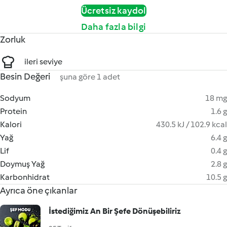
Ücretsiz kaydol
Daha fazla bilgi
Zorluk
ileri seviye
Besin Değeri
şuna göre 1 adet
Sodyum
18 mg
Protein
1.6 g
Kalori
430.5 kJ / 102.9 kcal
Yağ
6.4 g
Lif
0.4 g
Doymuş Yağ
2.8 g
Karbonhidrat
10.5 g
Ayrıca öne çıkanlar
İstediğimiz An Bir Şefe Dönüşebiliriz