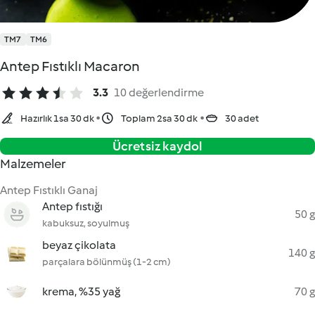
TM7
TM6
Antep Fıstıklı Macaron
3.3
10 değerlendirme
Hazırlık 1sa 30 dk
Toplam 2sa 30 dk
30 adet
Ücretsiz kaydol
Malzemeler
Antep Fıstıklı Ganaj
Antep fıstığı
50 g
kabuksuz, soyulmuş
beyaz çikolata
140 g
parçalara bölünmüş (1-2 cm)
krema, %35 yağ
70 g