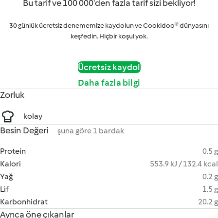
Bu tarif ve 100 000'den fazla tarif sizi bekliyor!
30 günlük ücretsiz denememize kaydolun ve Cookidoo® dünyasını
keşfedin. Hiçbir koşul yok.
Ücretsiz kaydol
Daha fazla bilgi
Zorluk
kolay
Besin Değeri
şuna göre 1 bardak
Protein
0.5 g
Kalori
553.9 kJ / 132.4 kcal
Yağ
0.2 g
Lif
1.5 g
Karbonhidrat
20.2 g
Ayrıca öne çıkanlar