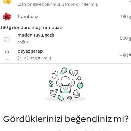
2
(1 limon ikiye bölünmüş, 1 limon dilimlenmiş)
frambuaz
180 g
180 g dondurulmuş frambuaz
maden suyu, gazlı
500 g
soğuk
beyaz şarap
1 şişe
(75 cl), soğutulmuş
Gördüklerinizi beğendiniz mi?