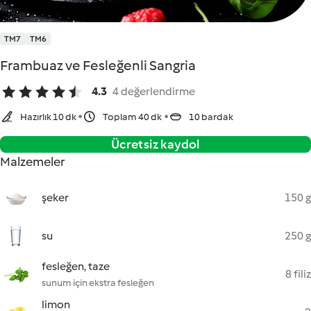
TM7
TM6
Frambuaz ve Fesleğenli Sangria
4.3
4 değerlendirme
Hazırlık 10 dk
Toplam 40 dk
10 bardak
Ücretsiz kaydol
Malzemeler
şeker
150 g
su
250 g
fesleğen, taze
8 filiz
sunum için ekstra fesleğen
limon