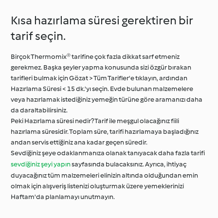
Kısa hazırlama süresi gerektiren bir
tarif seçin.
Birçok Thermomix® tarifine çok fazla dikkat sarf etmeniz
gerekmez. Başka şeyler yapma konusunda sizi özgür bırakan
tarifleri bulmak için Gözat > Tüm Tarifler'e tıklayın, ardından
Hazırlama Süresi < 15 dk.'yı seçin. Evde bulunan malzemelere
veya hazırlamak istediğiniz yemeğin türüne göre aramanızı daha
da daraltabilirsiniz.
Peki Hazırlama süresi nedir? Tarif ile meşgul olacağınız fiili
hazırlama süresidir. Toplam süre, tarifi hazırlamaya başladığınız
andan servis ettiğiniz ana kadar geçen süredir.
Sevdiğiniz şeye odaklanmanıza olanak tanıyacak daha fazla tarifi
sevdiğiniz şeyi yapın
sayfasında bulacaksınız. Ayrıca, ihtiyaç
duyacağınız tüm malzemeleri elinizin altında olduğundan emin
olmak için alışveriş listenizi oluşturmak üzere yemeklerinizi
Haftam'da planlamayı unutmayın.