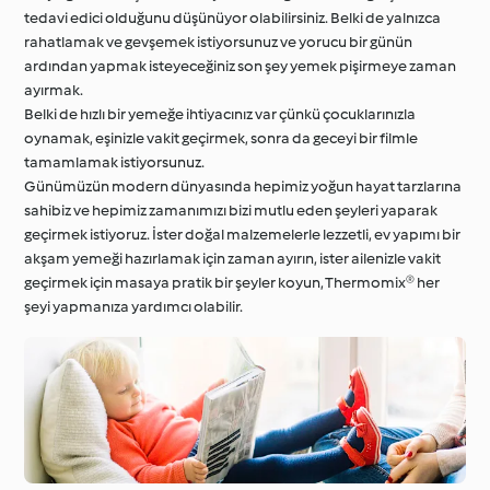
tedavi edici olduğunu düşünüyor olabilirsiniz. Belki de yalnızca
rahatlamak ve gevşemek istiyorsunuz ve yorucu bir günün
ardından yapmak isteyeceğiniz son şey yemek pişirmeye zaman
ayırmak.
Belki de hızlı bir yemeğe ihtiyacınız var çünkü çocuklarınızla
oynamak, eşinizle vakit geçirmek, sonra da geceyi bir filmle
tamamlamak istiyorsunuz.
Günümüzün modern dünyasında hepimiz yoğun hayat tarzlarına
sahibiz ve hepimiz zamanımızı bizi mutlu eden şeyleri yaparak
geçirmek istiyoruz. İster doğal malzemelerle lezzetli, ev yapımı bir
akşam yemeği hazırlamak için zaman ayırın, ister ailenizle vakit
geçirmek için masaya pratik bir şeyler koyun, Thermomix® her
şeyi yapmanıza yardımcı olabilir.