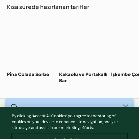
Kısa sürede hazırlanan tarifler
Pina Colada Sorbe
Kakaolu ve Portakallı
İşkembe Ço
Bar
© Telif Hakkı 2026
By clicking “Accept All Cookies”, you agree to the storing of
Hizmet Koşulları
cookies on your device to enhance site navigation, analyze
site usage, and assist in our marketing efforts.
Gizlilik Politikası
Sorumluluğun Reddi