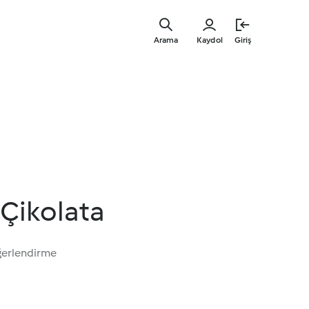
Ana
içeriğe
Arama
Kaydol
Giriş
geç
 Çikolata
ğerlendirme