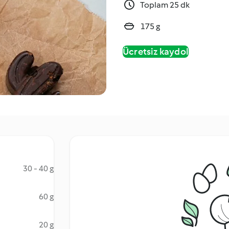
Toplam 25 dk
175 g
Ücretsiz kaydol
30 - 40 g
60 g
20 g