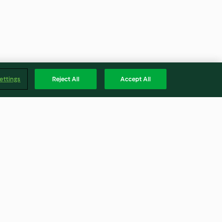
ettings
Reject All
Accept All
Ekmek
Kavunlu Dondurma
3.1
(23)