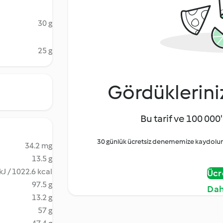
30 g
25 g
Gördüklerini
Bu tarif ve 100 000'
30 günlük ücretsiz denememize kaydolun 
34.2 mg
13.5 g
kJ / 1022.6 kcal
Ücr
97.5 g
Dah
13.2 g
57 g