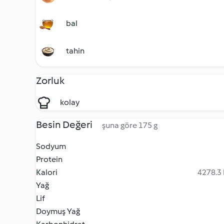
bal
tahin
Zorluk
kolay
Besin Değeri
şuna göre 175 g
Sodyum
Protein
Kalori
4278.3 
Yağ
Lif
Doymuş Yağ