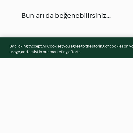
Bunları da beğenebilirsiniz...
By clicking “Accept All Cookies”, you agree to the storing of cookies on y
usage, and assist in our marketing efforts.
Pratik Çilekli Tatlı
Pratik Napoliten Pi
3.8
(37)
4.6
(68)