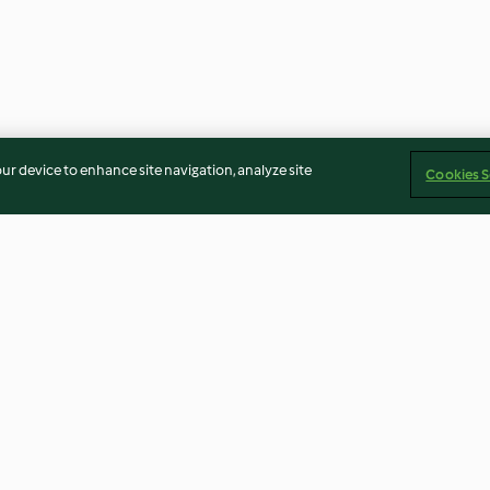
our device to enhance site navigation, analyze site
Cookies S
zza
Kakaolu ve Kahveli Pratik
Cevizli Pratik 
Puding
4.0
(94)
4.8
(125)