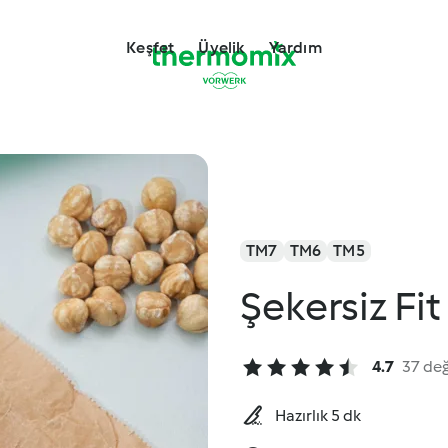
Keşfet
Üyelik
Yardım
TM7
TM6
TM5
Şekersiz Fit
4.7
37 de
Hazırlık 5 dk