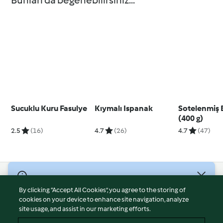
Bunları da beğenebilirsiniz...
Sucuklu Kuru Fasulye
Kıymalı Ispanak
Sotelenmiş 
(400 g)
2.5
(16)
4.7
(26)
4.7
(47)
© Telif Hakkı 2026
By clicking “Accept All Cookies”, you agree to the storing of
Hizmet Koşulları
cookies on your device to enhance site navigation, analyze
site usage, and assist in our marketing efforts.
Gizlilik Politikası