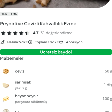
TM7
TM6
Peynirli ve Cevizli Kahvaltılık Ezme
4.7
31 değerlendirme
Hazırlık 5 dk
Toplam 10 dk
4 porsiyon
Ücretsiz kaydol
Malzemeler
ceviz
50 g
sarımsak
1 diş
yakl. 2 g
beyaz peynir
100 g
parçalara bölünmüş