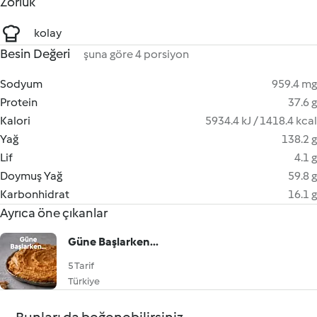
Zorluk
kolay
Besin Değeri
şuna göre 4 porsiyon
Sodyum
959.4 mg
Protein
37.6 g
Kalori
5934.4 kJ / 1418.4 kcal
Yağ
138.2 g
Lif
4.1 g
Doymuş Yağ
59.8 g
Karbonhidrat
16.1 g
Ayrıca öne çıkanlar
Güne Başlarken...
5 Tarif
Türkiye