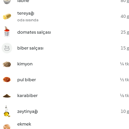
labne
80 g
tereyağı
40 g
oda ısısında
domates salçası
25 g
biber salçası
15 g
kimyon
¼ tk
pul biber
½ tk
karabiber
⅛ tk
zeytinyağı
10 g
ekmek