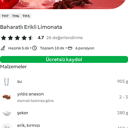
TM7
TM6
TM5
Baharatlı Erikli Limonata
4.7
26 değerlendirme
Hazırlık 5 dk
Toplam 10 dk
6 porsiyon
Ücretsiz kaydol
Malzemeler
su
905 g
yıldız anason
2 - 3
damak tadınıza göre
şeker
280 g
erik, kırmızı