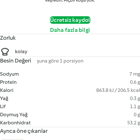
keşfedin. Hiçbir koşul yok.
Ücretsiz kaydol
Daha fazla bilgi
Zorluk
kolay
Besin Değeri
şuna göre 1 porsiyon
Sodyum
7 mg
Protein
0.6 g
Kalori
863.8 kJ / 206.5 kcal
Yağ
0.3 g
Lif
1.1 g
Doymuş Yağ
0 g
Karbonhidrat
53.2 g
Ayrıca öne çıkanlar