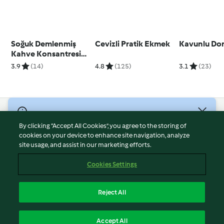
Soğuk Demlenmiş
Cevizli Pratik Ekmek
Kavunlu Do
Kahve Konsantresi
(Cold Brew
3.9
(14)
4.8
(125)
3.1
(23)
Concentrate)
© Telif Hakkı 2026
By clicking “Accept All Cookies”, you agree to the storing of
Hizmet Koşulları
cookies on your device to enhance site navigation, analyze
site usage, and assist in our marketing efforts.
Gizlilik Politikası
Sorumluluğun Reddi
Cookies Settings
Firma Bilgileri
Çerezler
Reject All
İçeriği bildir
Türkçe
Accept All