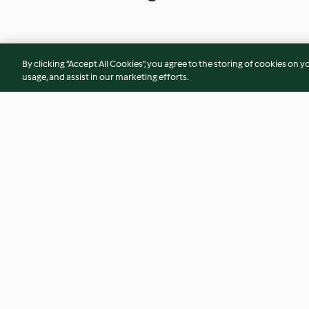
By clicking “Accept All Cookies”, you agree to the storing of cookies on y
usage, and assist in our marketing efforts.
Sotelenmiş Biberler (400 g)
Sotelenmiş Biber v
4.7
(47)
4.8
(88)
© Telif Hakkı 2026