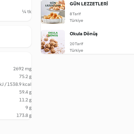
GÜN LEZZETLERİ
¼ tk
8 Tarif
Türkiye
Okula Dönüş
20 Tarif
Türkiye
2692 mg
75.2 g
kJ / 1538.9 kcal
59.4 g
11.2 g
9 g
173.8 g