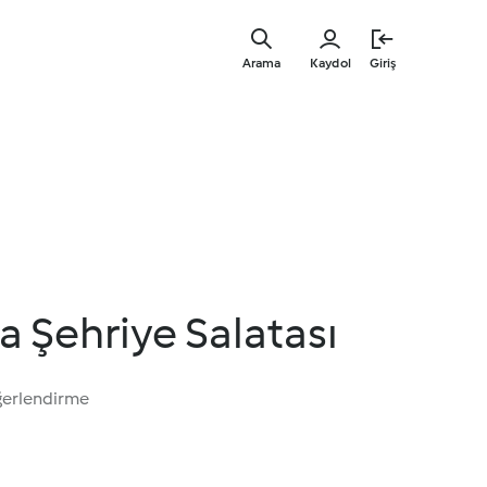
Ana
içeriğe
Arama
Kaydol
Giriş
geç
a Şehriye Salatası
ğerlendirme