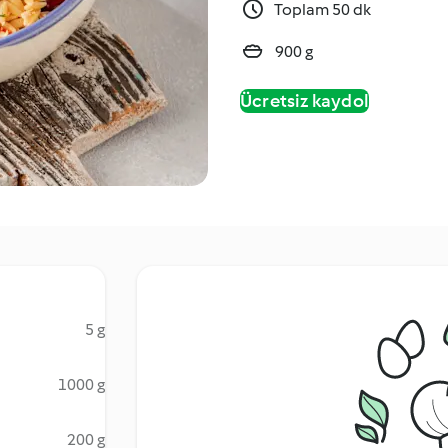
Toplam 50 dk
900 g
Ücretsiz kaydol
5 g
1000 g
200 g