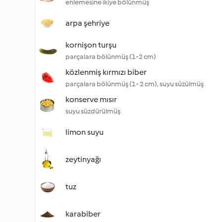
enlemesine ikiye bölünmüş
arpa şehriye
kornişon turşu
parçalara bölünmüş (1-2 cm)
közlenmiş kırmızı biber
parçalara bölünmüş (1- 2 cm), suyu süzülmüş
konserve mısır
suyu süzdürülmüş
limon suyu
zeytinyağı
tuz
karabiber