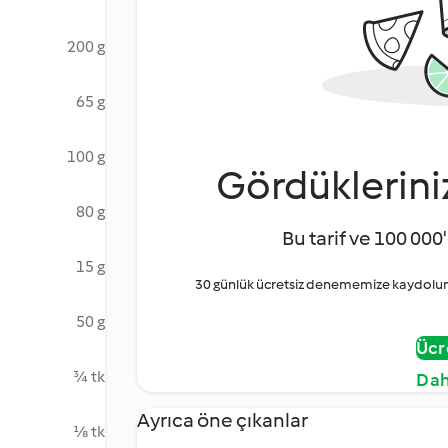
200 g
65 g
100 g
Gördüklerini
80 g
Bu tarif ve 100 000'
15 g
30 günlük ücretsiz denememize kaydolun 
50 g
Ücr
¾ tk
Dah
Ayrıca öne çıkanlar
⅛ tk