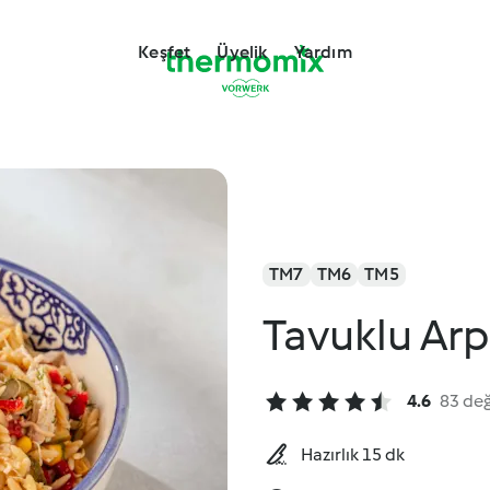
Keşfet
Üyelik
Yardım
TM7
TM6
TM5
Tavuklu Arp
4.6
83 de
Hazırlık 15 dk