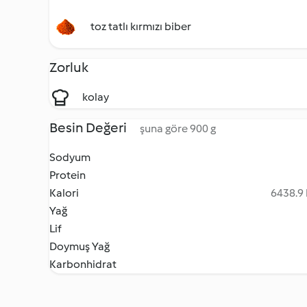
toz tatlı kırmızı biber
Zorluk
kolay
Besin Değeri
şuna göre 900 g
Sodyum
Protein
Kalori
6438.9 
Yağ
Lif
Doymuş Yağ
Karbonhidrat