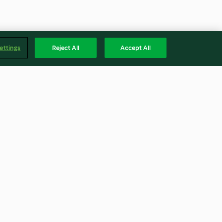
ettings
Reject All
Accept All
tavuk göğsü
Çikolatalı Kek
4.1
(85)