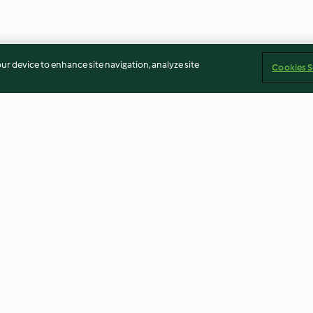
our device to enhance site navigation, analyze site
Cookies S
e Soğan
Basmati Pilavı
Buharda pişmiş 
3.4
(98)
3.4
(20)