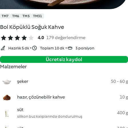
TM7
TM6
TM5
TM31
Bol Köpüklü Soğuk Kahve
4.0
179 değerlendirme
Hazırlık 5 dk
Toplam 10 dk
3 porsiyon
Ücretsiz kaydol
Malzemeler
şeker
50 - 60 g
hazır, çözünebilir kahve
10 g
süt
400 g
silikon buz kalıplarında dondurulmuş