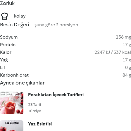
Zorluk
kolay
Besin Değeri
şuna göre 3 porsiyon
Sodyum
256 mg
Protein
17 g
Kalori
2247 kJ / 537 kcal
Yağ
17 g
Lif
0 g
Karbonhidrat
84 g
Ayrıca öne çıkanlar
Ferahlatan İçecek Tarifleri
23 Tarif
Türkiye
Yaz Esintisi