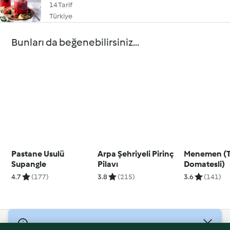
14 Tarif
Türkiye
Bunları da beğenebilirsiniz...
Pastane Usulü
Arpa Şehriyeli Pirinç
Menemen (
Supangle
Pilavı
Domatesli)
4.7
(177)
3.8
(215)
3.6
(141)
© Telif Hakkı 2026