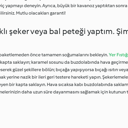
viç yapmayı deneyin. Ayrıca, büyük bir kavanoz yaptıktan sonr
rsiniz. Mutlu olacakları garanti!
klı şeker veya bal peteği yaptım. Şi
e paketlemeden önce tamamen soğumalarını bekleyin.
Yer Fıstı
ir kapta saklayın; karamel sosunu da buzdolabında hava geçirm
serek güzel şekillere bölün; bıçağa yapışıyorsa bıçağı ısıtın veya
 yerine nazik bir ileri geri testere hareketi yapın. Şekerlemel
eyen bir kapta saklayın. Hava sıcaksa kabı buzdolabında saklam
lerinizin daha uzun süre dayanmasını sağlamak için kutunun ta