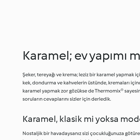
Karamel; ev yapımı 
Şeker, tereyağı ve krema; leziz bir karamel yapmak için
kek, dondurma ve kahvelerin üstünde, kremaları içind
karamel yapmak zor gözükse de Thermomix® sayesin
soruların cevaplarını sizler için derledik.
Karamel, klasik mi yoksa mode
Nostaljik bir havadaysanız sizi çocukluğunuza götür