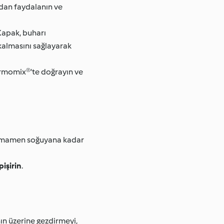
rdan faydalanın ve
Kapak, buharı
 kalmasını sağlayarak
ermomix®’te doğrayın ve
e tamamen soğuyana kadar
işirin
.
n üzerine gezdirmeyi,