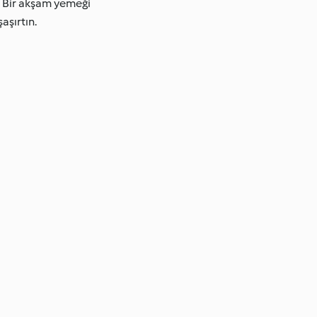
n. Bir akşam yemeği
şaşırtın.