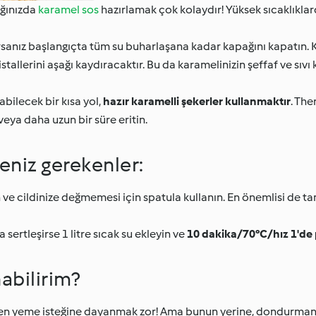
ğınızda
karamel sos
hazırlamak çok kolaydır! Yüksek sıcaklıkla
orsanız başlangıçta tüm su buharlaşana kadar kapağını kapatın. 
allerini aşağı kaydıracaktır. Bu da karamelinizin şeffaf ve sıvı
abilecek bir kısa yol,
hazır karamelli şekerler kullanmaktır
. Th
veya daha uzun bir süre eritin.
eniz gerekenler:
nın ve cildinize değmemesi için spatula kullanın. En önemlisi d
sertleşirse 1 litre sıcak su ekleyin ve
10 dakika/70°C/hız 1'de p
abilirim?
ken yeme isteğine dayanmak zor! Ama bunun yerine, dondurmanı