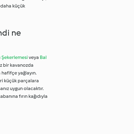
a daha küçük
mdi ne
ğı Şekerlemesi
veya
Bal
ez bir kavanozda
 hafifçe yağlayın.
eri küçük parçalara
anız uygun olacaktır.
banına fırın kağıdıyla