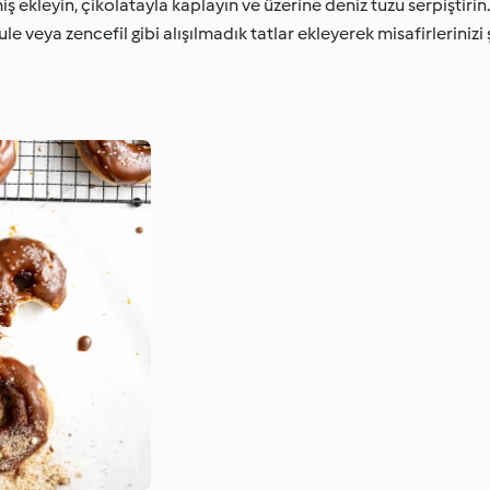
ş ekleyin, çikolatayla kaplayın ve üzerine deniz tuzu serpiştiri
kule veya zencefil gibi alışılmadık tatlar ekleyerek misafirlerinizi 