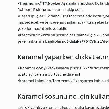
•
Thermomix® TM6
Şeker Aşamaları modunu kullandı
Rehberli Pişirme adımlarını takip edin.
•Başarı ipuçları: Karameli sos tenceresinde hazırlıy
hapsedecek ve tencerenin yanlarındaki tüm şeker krist
şekerlenmesini önleyecektir.
•Karameli çok hızlı bir şekilde hazırlamak için kullanıl
şeker miktarına bağlı olarak
3 dakika/75°C/hız 1'de
Karamel yaparken dikkat etm
• Karamel, çok yüksek ısılarda pişer. Dikkatli davra
spatulayı yalama dürtüsüne direnin!
•Karamel kalıntıları, Thermomix® karıştırma kabınızda 
Karamel sosunu ne için kullan
Leziz, kıvamlı ve kremalı… hepsini daha kavanozday