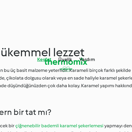
mükemmel lezzet
Keşfet
Üyelik
Yardım
 bu üç basit malzeme yeterlidir. Karameli birçok farklı şekilde k
e, çikolata dolgusu olarak veya en sade haliyle karamel şekerl
de düşündüğünüzden çok daha kolay. Karamel yapımı hakkınd
rn bir tat mı?
ecek bir
çiğnenebilir bademli karamel şekerlemesi
yapmayı dene